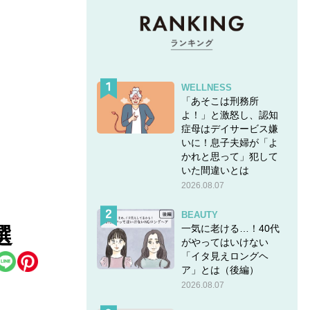
WELLNESS
「あそこは刑務所
よ！」と激怒し、認知
症母はデイサービス嫌
いに！息子夫婦が「よ
かれと思って」犯して
いた間違いとは
2026.08.07
BEAUTY
一気に老ける…！40代
選
がやってはいけない
「イタ見えロングヘ
ア」とは（後編）
2026.08.07