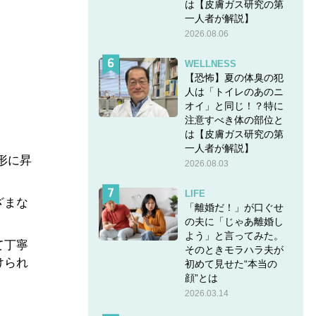
は【皮膚ガス研究の第
一人者が解説】
2026.08.06
WELLNESS
【恐怖】夏の体臭の犯
人は「トイレのあのニ
オイ」と同じ！？特に
注意すべき体の部位と
は【皮膚ガス研究の第
一人者が解説】
形に昇
2026.08.03
LIFE
ざまな
「離婚だ！」が口ぐせ
の夫に「じゃあ離婚し
よう」と言ってみた。
て丁寧
そのときモラハラ夫が
けられ
初めて見せた“本当の
顔”とは
2026.03.14