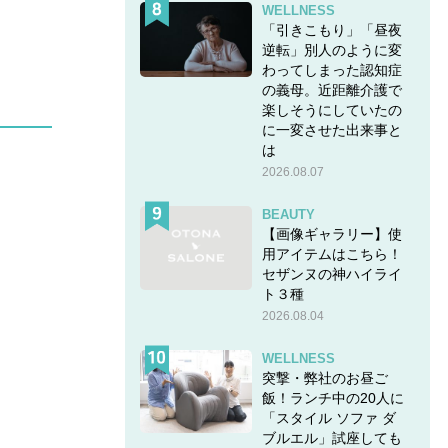
WELLNESS
「引きこもり」「昼夜
逆転」別人のように変
わってしまった認知症
の義母。近距離介護で
楽しそうにしていたの
に一変させた出来事と
は
2026.08.07
BEAUTY
【画像ギャラリー】使
用アイテムはこちら！
セザンヌの神ハイライ
ト３種
2026.08.04
WELLNESS
突撃・弊社のお昼ご
飯！ランチ中の20人に
「スタイル ソファ ダ
ブルエル」試座しても