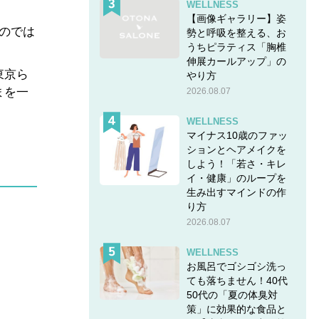
WELLNESS
【画像ギャラリー】姿
のでは
勢と呼吸を整える、お
うちピラティス「胸椎
伸展カールアップ」の
東京ら
やり方
まを一
2026.08.07
WELLNESS
マイナス10歳のファッ
ションとヘアメイクを
しよう！「若さ・キレ
イ・健康」のループを
生み出すマインドの作
り方
2026.08.07
WELLNESS
お風呂でゴシゴシ洗っ
ても落ちません！40代
50代の「夏の体臭対
策」に効果的な食品と