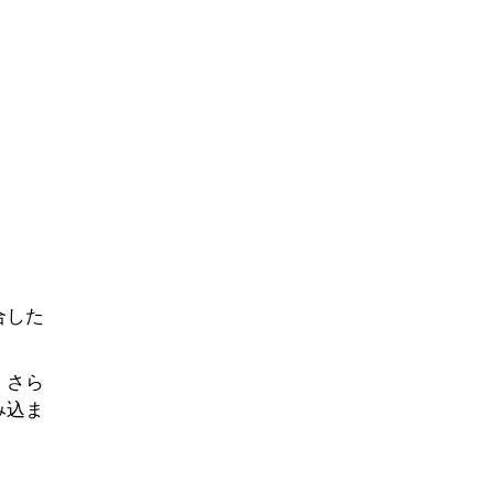
合した
。さら
み込ま