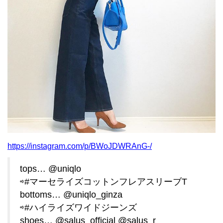
https://instagram.com/p/BWoJDWRAnG-/
tops… @uniqlo
⇨#マーセライズコットンフレアスリーブT
bottoms… @uniqlo_ginza
⇨#ハイライズワイドジーンズ
shoes… @salus_official @salus_r