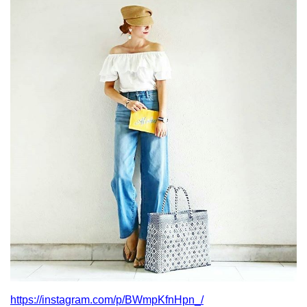
https://instagram.com/p/BWmpKfnHpn_/