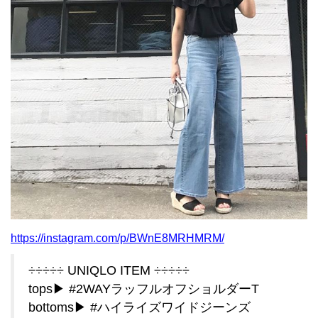
https://instagram.com/p/BWnE8MRHMRM/
÷÷÷÷÷ UNIQLO ITEM ÷÷÷÷÷
tops▶︎ #2WAYラッフルオフショルダーT
bottoms▶︎ #ハイライズワイドジーンズ