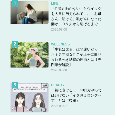
LIFE
「性欲がわかない」とウイッグ
を大量に与えられて…。「お母
さん、助けて」乳がんになった
妻が、ＤＶ夫から逃げるまで
2026.08.08
WELLNESS
「牛乳は太る」は間違いだっ
た？更年期女性こそ上手に取り
入れるべき納得の理由とは【専
門家が解説】
2026.08.08
BEAUTY
一気に老ける…！40代がやって
はいけない「イタ見えロングヘ
ア」とは（後編）
2026.08.07