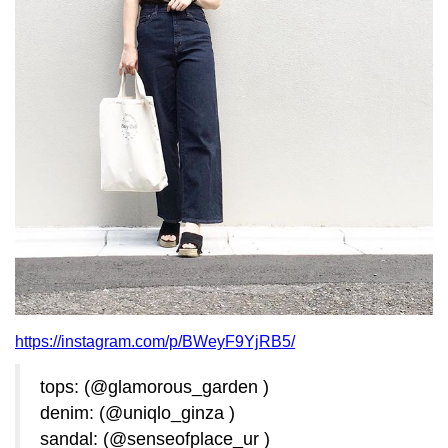
https://instagram.com/p/BWeyF9YjRB5/
tops: (@glamorous_garden )
denim: (@uniqlo_ginza )
sandal: (@senseofplace_ur )