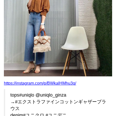
https://instagram.com/p/BWkalHMhu3q/
tops#uniqlo @uniqlo_ginza
→#エクストラファインコットンギャザーブラ
ウス
denim#ユニクロ #ユニデニ