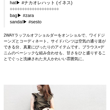
hat▶︎ #ナカオレハット (イネス)
÷÷÷÷÷÷÷÷÷÷÷÷÷÷÷÷÷÷÷÷
bag▶︎ #zara
sandal▶︎ #sesto
2WAYラッフルオフショルダーをオンショルで、ワイドジ
ーンズとコーディネート。サイドパンツは空気の通り道が
できる分、真夏にぴったりのアイテムです。ブラウス×デ
ニムのベーシックな組み合わせも、甘さをひと盛りするこ
とでぐっと洗練された大人かわいい雰囲気に。