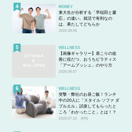
MONEY
東大生が分析する「早稲田と慶
応」の違い。就活で有利なの
は、果たしてどちらか
2026.08.09
WELLNESS
【画像ギャラリー】肩こりの改
善に役だつ、おうちピラティス
「アームプッシュ」のやり方
2026.08.07
WELLNESS
突撃・弊社のお昼ご飯！ランチ
中の20人に「スタイル ソファ ダ
ブルエル」試座してもらったと
ころ「わかったこと」とは！？
2026.07.10
[PR]