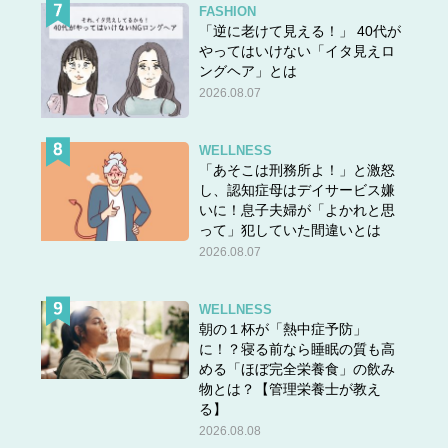
FASHION
「逆に老けて見える！」 40代が
やってはいけない「イタ見えロ
ングヘア」とは
2026.08.07
WELLNESS
「あそこは刑務所よ！」と激怒
し、認知症母はデイサービス嫌
いに！息子夫婦が「よかれと思
って」犯していた間違いとは
2026.08.07
WELLNESS
朝の１杯が「熱中症予防」
に！？寝る前なら睡眠の質も高
める「ほぼ完全栄養食」の飲み
物とは？【管理栄養士が教え
る】
2026.08.08