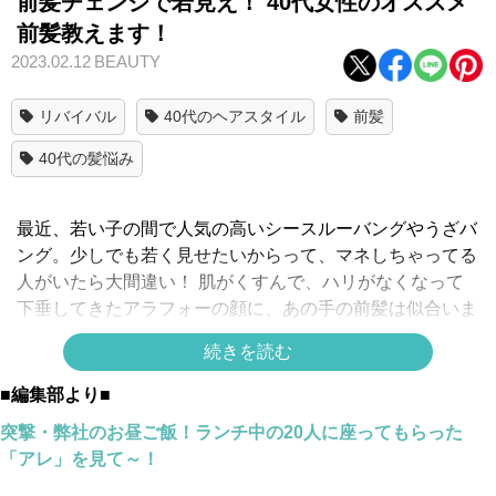
前髪チェンジで若見え！ 40代女性のオススメ
前髪教えます！
2023.02.12
BEAUTY
リバイバル
40代のヘアスタイル
前髪
40代の髪悩み
最近、若い子の間で人気の高いシースルーバングやうざバ
ング。少しでも若く見せたいからって、マネしちゃってる
人がいたら大間違い！ 肌がくすんで、ハリがなくなって
下垂してきたアラフォーの顔に、あの手の前髪は似合いま
せん。
続きを読む
逆に、年齢を重ねたからこそ似合うようになる前髪がある
■編集部より■
のをご存知でしたか？ そこで今回は、アラフォー女性に
オススメの前髪デザインをご紹介。長さは変えたくないけ
突撃・弊社のお昼ご飯！ランチ中の20人に座ってもらった
ど、イメチェンしたい人は必見。しかもどのデザインも若
「アレ」を見て～！
く見せる効果がありますよ♪