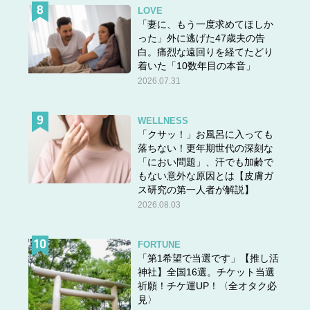
LOVE
「妻に、もう一度求めてほしか
った」外に逃げた47歳夫の告
白。痛烈な遠回りを経てたどり
着いた「10数年目の本音」
2026.07.31
WELLNESS
「クサッ！」お風呂に入っても
落ちない！更年期世代の深刻な
「におい問題」、汗でも加齢で
もない意外な原因とは【皮膚ガ
ス研究の第一人者が解説】
2026.08.03
FORTUNE
「第1希望で当選です」【推し活
神社】全国16選。チケット当選
祈願！チケ運UP！〈全オタク必
見〉