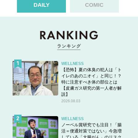
DAILY
COMIC
Stylist:五十嵐しの（HOULe） 前髪に段を入れて立体感のあるショートバングを実
現。眉上なのにカジュアル過ぎず、大人の表情に。
WELLNESS
【恐怖】夏の体臭の犯人は「ト
イレのあのニオイ」と同じ！？
特に注意すべき体の部位とは
【皮膚ガス研究の第一人者が解
説】
2026.08.03
WELLNESS
ノーベル賞研究でも注目！「腸
活＝便通対策ではない」今急増
している「大腸がん」のリスク