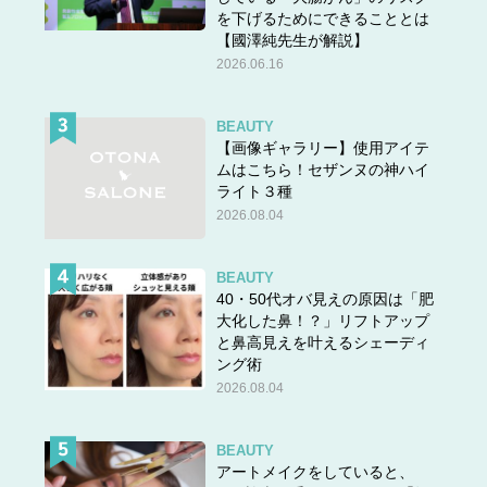
を下げるためにできることとは
【國澤純先生が解説】
2026.06.16
BEAUTY
【画像ギャラリー】使用アイテ
ムはこちら！セザンヌの神ハイ
ライト３種
2026.08.04
Stylist:山口祐亮（MADURICA por DIFINO） 前髪に長短をつけることで、眉上設定
BEAUTY
でも自然な仕上がり。斜めに流すのも女性らしくて◎。
40・50代オバ見えの原因は「肥
次のページを見る▶▶
若見え前髪、その２はどんなスタイ
大化した鼻！？」リフトアップ
と鼻高見えを叶えるシェーディ
ル？
ング術
2026.08.04
BEAUTY
アートメイクをしていると、