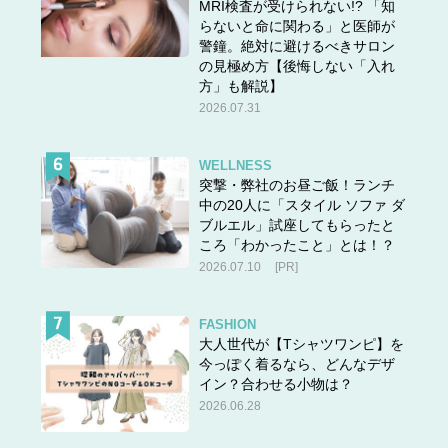
MRI検査が受けられない!? 「知
らないと命に関わる」と医師が
警鐘。絶対に避けるべきサロン
の見極め方【後悔しない「入れ
方」も解説】
2026.07.31
WELLNESS
突撃・弊社のお昼ご飯！ランチ
中の20人に「スタイル ソファ ダ
ブルエル」試座してもらったと
ころ「わかったこと」とは！？
2026.07.10
[PR]
FASHION
大人世代が【Tシャツワンピ】を
今っぽく着るなら、どんなデザ
イン？合わせる小物は？
2026.06.28