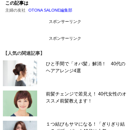
この記事は
主婦の友社
OTONA SALONE編集部
若見え前髪その１
スポンサーリンク
眉上にカットしたショートバング
スポンサーリンク
80年代にオンザ眉毛と呼ばれた、あの前髪がアラフォー女
性を若く見せちゃいます！ 眉を見せた前髪は、顔を若々
【人気の関連記事】
しく見せる効果があります。実際、アラフィフのタレント
さんなどは、最近こぞってこの前髪にされています。
ひと手間で「オバ髪」解消！ 40代の
ヘアアレンジ4選
「でも、ちょっと個性的で扱いにくそう……」。そう思う
でしょ？ それはパツンとカットしたショートバングを想
像しているから。長短をつけて立体感を与えたカットにす
れば、短い前髪は全体に自然となじみます。
前髪チェンジで若見え！ 40代女性のオ
ススメ前髪教えます！
眉上前髪は作業のジャマにもならず、しかも長持ちすると
いいことだらけです。
１つ結びもサマになる！「ぎりぎり結