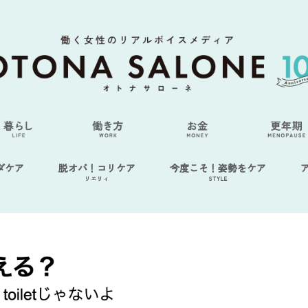
ダケア
脱オバ！コリケア
今度こそ！姿勢をケア
リエリィ
STYLE