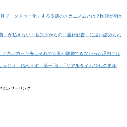
カ月で「タトゥー化」する皮膚のメカニズムとは？医師が明か
育費」が払えない！裁判所からの「履行勧告」に追い詰められ
is toilet?」と聞いているあなた。
いう意味になったり、目上の方と一緒に居る時など、
状況
」と言い放った夫…それでも妻が離婚できなかった理由とは
年期ラジオ」始めます！第一回は「リアルタイム40代の更年
と良いでしょう。
「restroom」は不特定多数が使う“公衆便
洗面台がある空間”を意味します。
スポンサーリンク