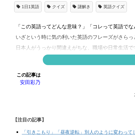
1日1英語
クイズ
謎解き
英語クイズ
「この英語ってどんな意味？」「コレって英語でな
いざという時に気の利いた英語のフレーズがさらっ
日本人がうっかり間違えがちな、職場や日常生活で
今日は「トイレ」です。
この記事は
安田彩乃
【注目の記事】
「引きこもり」「昼夜逆転」別人のように変わって