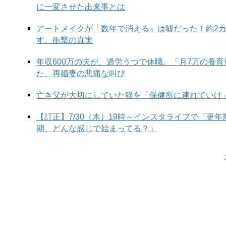
に一変させた出来事とは
アートメイクが「数年で消える」は嘘だった！約2
す、衝撃の真実
年収600万の夫が、過労うつで休職。「月7万の養
た、再婚妻の悲痛な叫び
「トイレはどこですか？」と聞きたいときに、「Where 
「toilet（トイレット）」は国や地域により“便器”
と
亡き父が大切にしていた猫を「保健所に連れていけ
ては直接的過ぎて好まれないケースがあります。
【訂正】7/30（木）19時～インスタライブで「更
そんな時は「restroom」または「bathroom」
を使う
期、どんな感じで始まってる？」
意味で、
「bathroom」は家庭の“トイレ・お風呂・
この英語もわかるかな？