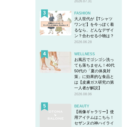
2026.07.31
FASHION
大人世代が【Tシャツ
ワンピ】を今っぽく着
るなら、どんなデザイ
ン？合わせる小物は？
2026.06.28
WELLNESS
お風呂でゴシゴシ洗っ
ても落ちません！40代
50代の「夏の体臭対
策」に効果的な食品と
は【皮膚ガス研究の第
一人者が解説】
2026.08.06
BEAUTY
【画像ギャラリー】使
用アイテムはこちら！
セザンヌの神ハイライ