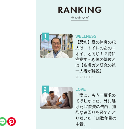
WELLNESS
【恐怖】夏の体臭の犯
人は「トイレのあのニ
オイ」と同じ！？特に
注意すべき体の部位と
は【皮膚ガス研究の第
一人者が解説】
2026.08.03
LOVE
「妻に、もう一度求め
てほしかった」外に逃
げた47歳夫の告白。痛
烈な遠回りを経てたど
り着いた「10数年目の
本音」