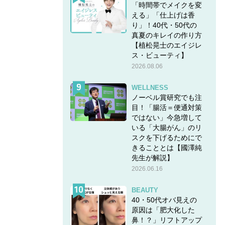
「時間帯でメイクを変
える」「仕上げは香
り」！40代・50代の
真夏のキレイの作り方
【植松晃士のエイジレ
ス・ビューティ】
2026.08.06
WELLNESS
ノーベル賞研究でも注
目！「腸活＝便通対策
ではない」今急増して
いる「大腸がん」のリ
スクを下げるためにで
きることとは【國澤純
先生が解説】
2026.06.16
BEAUTY
40・50代オバ見えの
原因は「肥大化した
鼻！？」リフトアップ