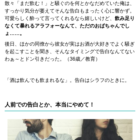
散々「まだ飲む！」と騒ぐのを何とかなだめていた俺は、
すっかり気分が萎えてそんな告白もまったく心に響かず。
可愛らしく酔って言ってくれるなら嬉しいけど、
飲み足り
なくて暴れるアラフォーなんて、ただのおばちゃんでし
ょ……。
後日、ほかの同僚から彼女が実はお酒が大好きでよく騒ぎ
を起こすことを聞き、そんなタイミングで告白なんてない
わぁ～とドン引きだった。（36歳／教育）
「酒は飲んでも飲まれるな」。告白はシラフのときに。
人前での告白とか、本当にやめて！