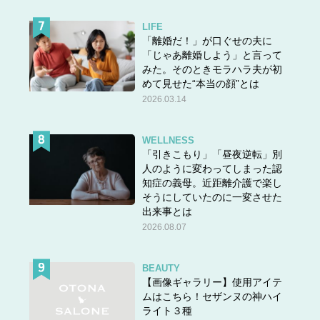
LIFE
「離婚だ！」が口ぐせの夫に
「じゃあ離婚しよう」と言って
みた。そのときモラハラ夫が初
めて見せた“本当の顔”とは
2026.03.14
WELLNESS
「引きこもり」「昼夜逆転」別
人のように変わってしまった認
知症の義母。近距離介護で楽し
そうにしていたのに一変させた
出来事とは
2026.08.07
BEAUTY
【画像ギャラリー】使用アイテ
ムはこちら！セザンヌの神ハイ
ライト３種