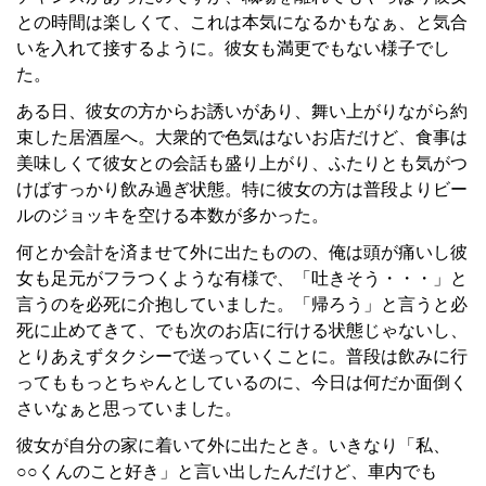
との時間は楽しくて、これは本気になるかもなぁ、と気合
いを入れて接するように。彼女も満更でもない様子でし
た。
ある日、彼女の方からお誘いがあり、舞い上がりながら約
束した居酒屋へ。大衆的で色気はないお店だけど、食事は
美味しくて彼女との会話も盛り上がり、ふたりとも気がつ
けばすっかり飲み過ぎ状態。特に彼女の方は普段よりビー
ルのジョッキを空ける本数が多かった。
何とか会計を済ませて外に出たものの、俺は頭が痛いし彼
女も足元がフラつくような有様で、「吐きそう・・・」と
言うのを必死に介抱していました。「帰ろう」と言うと必
死に止めてきて、でも次のお店に行ける状態じゃないし、
とりあえずタクシーで送っていくことに。普段は飲みに行
ってももっとちゃんとしているのに、今日は何だか面倒く
さいなぁと思っていました。
彼女が自分の家に着いて外に出たとき。いきなり「私、
○○くんのこと好き」と言い出したんだけど、車内でも