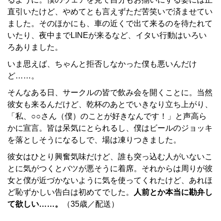
直引いたけど、やめてとも言えずただ苦笑いで済ませてい
ました。そのほかにも、車の近くで出て来るのを待たれて
いたり、夜中までLINEが来るなど、イタい行動はいろい
ろありました。
いま思えば、ちゃんと拒否しなかった僕も悪いんだけ
ど……。
そんなある日、サークルの皆で飲み会を開くことに。当然
彼女も来るんだけど、乾杯のあとでいきなり立ち上がり、
「私、○○さん（僕）のことが好きなんです！」と声高ら
かに宣言。皆は呆気にとられるし、僕はビールのジョッキ
を落としそうになるしで、場は凍りつきました。
彼女はひとり興奮気味だけど、誰も突っ込む人がいないこ
とに気がつくとバツが悪そうに着席。それからは周りが彼
女と僕が近づかないように気を使ってくれたけど、あれほ
ど恥ずかしい告白は初めてでした。
人前とか本当に勘弁し
て欲しい……。
（35歳／配送）