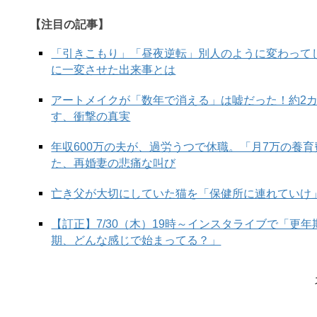
【注目の記事】
「引きこもり」「昼夜逆転」別人のように変わって
に一変させた出来事とは
アートメイクが「数年で消える」は嘘だった！約2
す、衝撃の真実
年収600万の夫が、過労うつで休職。「月7万の養
た、再婚妻の悲痛な叫び
亡き父が大切にしていた猫を「保健所に連れていけ
【訂正】7/30（木）19時～インスタライブで「更
期、どんな感じで始まってる？」