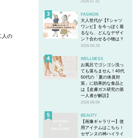
2026.07.31
FASHION
大人世代が【Tシャツ
ワンピ】を今っぽく着
るなら、どんなデザイ
二人の
ン？合わせる小物は？
2026.06.28
WELLNESS
お風呂でゴシゴシ洗っ
ても落ちません！40代
50代の「夏の体臭対
策」に効果的な食品と
は【皮膚ガス研究の第
一人者が解説】
2026.08.06
BEAUTY
【画像ギャラリー】使
用アイテムはこちら！
セザンヌの神ハイライ