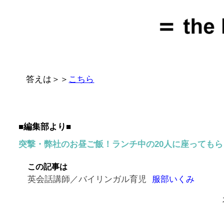
答えは＞＞
こちら
■編集部より■
突撃・弊社のお昼ご飯！ランチ中の20人に座っても
この記事は
英会話講師／バイリンガル育児
服部いくみ