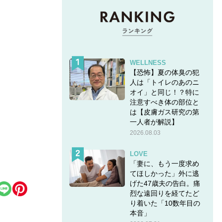
WELLNESS
【恐怖】夏の体臭の犯
人は「トイレのあのニ
オイ」と同じ！？特に
注意すべき体の部位と
は【皮膚ガス研究の第
一人者が解説】
2026.08.03
LOVE
「妻に、もう一度求め
てほしかった」外に逃
げた47歳夫の告白。痛
烈な遠回りを経てたど
り着いた「10数年目の
本音」