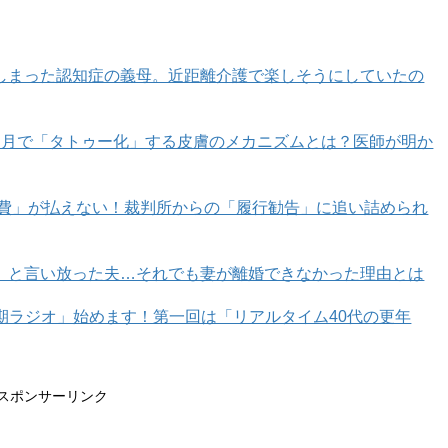
しまった認知症の義母。近距離介護で楽しそうにしていたの
カ月で「タトゥー化」する皮膚のメカニズムとは？医師が明か
育費」が払えない！裁判所からの「履行勧告」に追い詰められ
」と言い放った夫…それでも妻が離婚できなかった理由とは
年期ラジオ」始めます！第一回は「リアルタイム40代の更年
スポンサーリンク