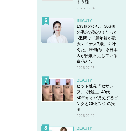
ト３種
2026.08.04
BEAUTY
133個のシワ、303個
の毛穴が減少！たった
6週間で「肌年齢が最
大マイナス7歳」を叶
えた。圧倒的に今日本
人が摂取不足している
食品とは
2026.07.15
BEAUTY
ヒット連発「セザン
ヌ」で検証。40代・
50代がオバ見えするピ
ンクとOKピンクの実
例
2026.03.13
BEAUTY