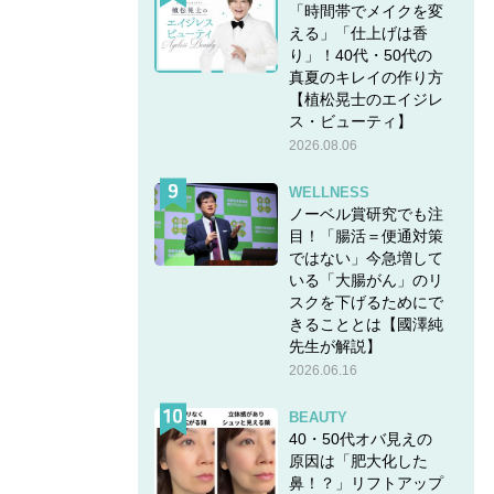
「時間帯でメイクを変
える」「仕上げは香
り」！40代・50代の
真夏のキレイの作り方
【植松晃士のエイジレ
ス・ビューティ】
2026.08.06
WELLNESS
ノーベル賞研究でも注
目！「腸活＝便通対策
ではない」今急増して
いる「大腸がん」のリ
スクを下げるためにで
きることとは【國澤純
先生が解説】
2026.06.16
BEAUTY
40・50代オバ見えの
原因は「肥大化した
鼻！？」リフトアップ