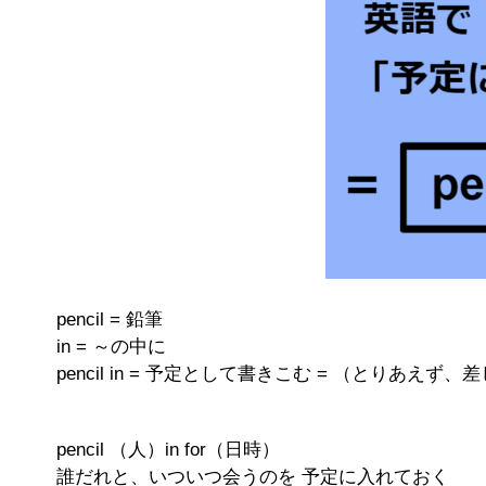
pencil = 鉛筆
in = ～の中に
pencil in = 予定として書きこむ = （とりあ
pencil （人）in for（日時）
誰だれと、いついつ会うのを 予定に入れておく