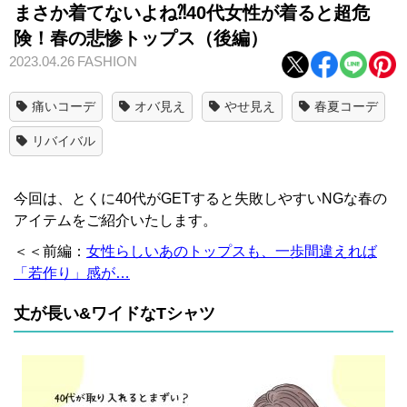
まさか着てないよね⁈40代女性が着ると超危
険！春の悲惨トップス（後編）
2023.04.26
FASHION
痛いコーデ
オバ見え
やせ見え
春夏コーデ
リバイバル
今回は、とくに40代がGETすると失敗しやすいNGな春の
アイテムをご紹介いたします。
＜＜前編：
女性らしいあのトップスも、一歩間違えれば
「若作り」感が…
丈が長い&ワイドなTシャツ