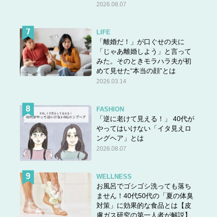
2026.08.07
LIFE
「離婚だ！」が口ぐせの夫に
「じゃあ離婚しよう」と言って
みた。そのときモラハラ夫が初
めて見せた“本当の顔”とは
2026.03.14
FASHION
「逆に老けて見える！」 40代が
やってはいけない「イタ見えロ
ングヘア」とは
2026.08.07
WELLNESS
お風呂でゴシゴシ洗っても落ち
ません！40代50代の「夏の体臭
対策」に効果的な食品とは【皮
膚ガス研究の第一人者が解説】