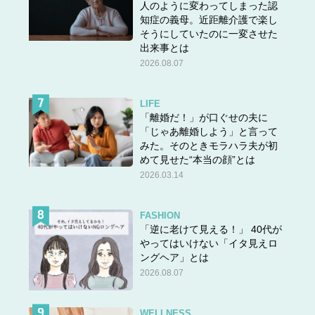
人のように変わってしまった認
そう。業務用カッターなどでトライしてみてくださいね。
知症の義母。近距離介護で楽し
くれぐれもケガしないようにご注意を。
そうにしていたのに一変させた
出来事とは
2026.08.07
ビールもモデムもぴったり収めてしまう、さすがの無印の
PPボックス。お米やストック食品などいろいろ試してみ
LIFE
てくださいね。
「離婚だ！」が口ぐせの夫に
「じゃあ離婚しよう」と言って
みた。そのときモラハラ夫が初
（OTONA SALONE編集部）
めて見せた“本当の顔”とは
本文中の画像は投稿主様より掲載許諾をいただいていま
2026.03.14
す。
FASHION
「逆に老けて見える！」 40代が
やってはいけない「イタ見えロ
ングヘア」とは
2026.08.07
WELLNESS