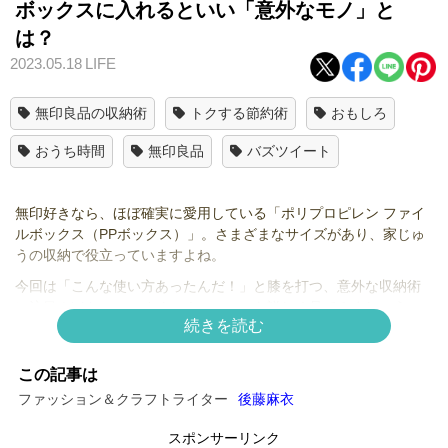
ボックスに入れるといい「意外なモノ」と
は？
2023.05.18
LIFE
無印良品の収納術
トクする節約術
おもしろ
おうち時間
無印良品
バズツイート
無印好きなら、ほぼ確実に愛用している「ポリプロピレン ファイ
ルボックス（PPボックス）」。さまざまなサイズがあり、家じゅ
うの収納で役立っていますよね。
今回は「こんな使い方あったんだ！」と膝を打つ、意外な収納術
に注目！
ichico_note
さんの Instagramを詳しく見てみましょう。
続きを読む
もっと見る▶▶
【無印良品】まだ持ってないの!? 使い方無限大な
コスパ最強のケースとは？
この記事は
ファッション＆クラフトライター
後藤麻衣
収納術①ぴったり入って気持ち良き♡「ビール」ス
スポンサーリンク
トック