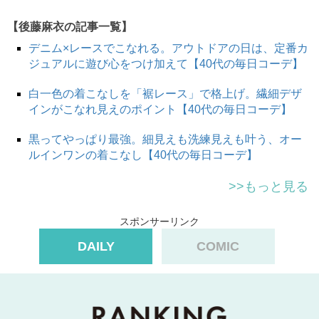
【後藤麻衣の記事一覧】
デニム×レースでこなれる。アウトドアの日は、定番カ
ジュアルに遊び心をつけ加えて【40代の毎日コーデ】
白一色の着こなしを「裾レース」で格上げ。繊細デザ
インがこなれ見えのポイント【40代の毎日コーデ】
ichico：コストコと暮らし(@ichico_note)がシェアした投稿
黒ってやっぱり最強。細見えも洗練見えも叶う、オー
ルインワンの着こなし【40代の毎日コーデ】
>>もっと見る
スポンサーリンク
DAILY
COMIC