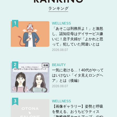
WELLNESS
「あそこは刑務所よ！」と激怒
し、認知症母はデイサービス嫌
いに！息子夫婦が「よかれと思
って」犯していた間違いとは
2026.08.07
PPボックス＋蓋＋キャスターのテッパンの組み合わせは
重いものストックに大活躍。ichico_noteさんのお宅では
BEAUTY
350mlの缶ビールを入れているのですが、缶を横にしてお
一気に老ける…！40代がやって
尻同士を合わせて入れたら…なんとシンデレラフィットす
はいけない「イタ見えロングヘ
ることを発見！
ア」とは（後編）
2026.08.07
収納術②配線カオスになりがちな「モデム」もすっ
ぽりイン
WELLNESS
【画像ギャラリー】姿勢と呼吸
を整える、おうちピラティス
「胸椎伸展カールアップ」のや