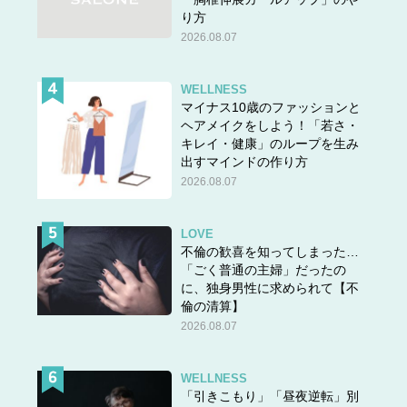
り方
2026.08.07
WELLNESS
マイナス10歳のファッションと
ヘアメイクをしよう！「若さ・
キレイ・健康」のループを生み
出すマインドの作り方
2026.08.07
LOVE
不倫の歓喜を知ってしまった…
「ごく普通の主婦」だったの
に、独身男性に求められて【不
倫の清算】
2026.08.07
PPボックスはモデム類を隠す収納にもぴったり。蓋の一
WELLNESS
部を小さくカットして穴を作って配線コードを出している
「引きこもり」「昼夜逆転」別