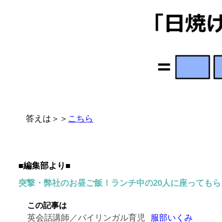
答えは＞＞
こちら
■編集部より■
突撃・弊社のお昼ご飯！ランチ中の20人に座っても
この記事は
英会話講師／バイリンガル育児
服部いくみ