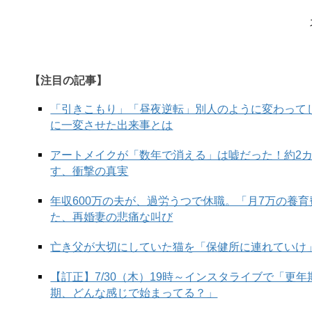
【注目の記事】
「引きこもり」「昼夜逆転」別人のように変わって
に一変させた出来事とは
アートメイクが「数年で消える」は嘘だった！約2
す、衝撃の真実
年収600万の夫が、過労うつで休職。「月7万の養
た、再婚妻の悲痛な叫び
亡き父が大切にしていた猫を「保健所に連れていけ
【訂正】7/30（木）19時～インスタライブで「更
期、どんな感じで始まってる？」