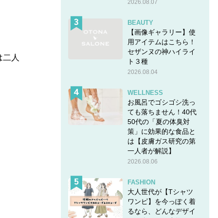
2026.08.07
BEAUTY
【画像ギャラリー】使
用アイテムはこちら！
セザンヌの神ハイライ
は二人
ト３種
2026.08.04
WELLNESS
お風呂でゴシゴシ洗っ
ても落ちません！40代
50代の「夏の体臭対
策」に効果的な食品と
は【皮膚ガス研究の第
一人者が解説】
2026.08.06
FASHION
大人世代が【Tシャツ
ワンピ】を今っぽく着
るなら、どんなデザイ