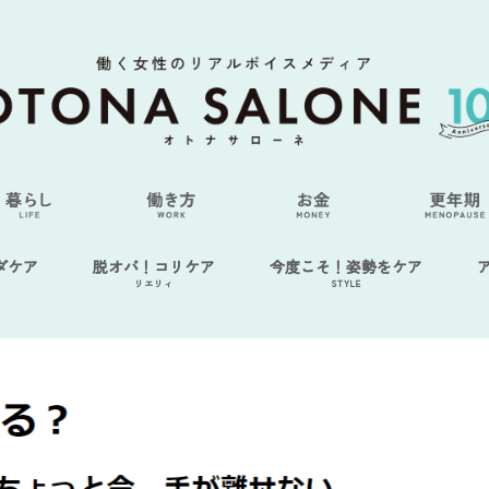
ダケア
脱オバ！コリケア
今度こそ！姿勢をケア
リエリィ
STYLE