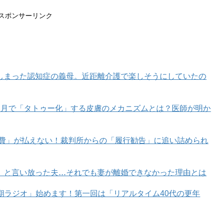
スポンサーリンク
しまった認知症の義母。近距離介護で楽しそうにしていたの
カ月で「タトゥー化」する皮膚のメカニズムとは？医師が明か
育費」が払えない！裁判所からの「履行勧告」に追い詰められ
」と言い放った夫…それでも妻が離婚できなかった理由とは
年期ラジオ」始めます！第一回は「リアルタイム40代の更年