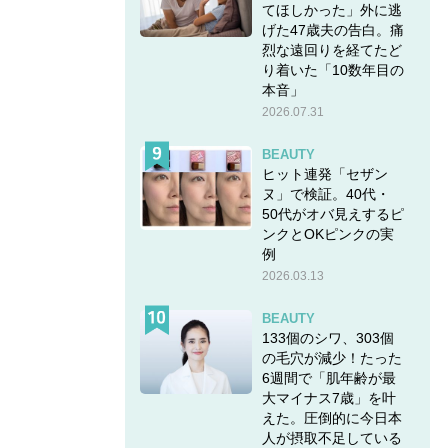
てほしかった」外に逃
げた47歳夫の告白。痛
烈な遠回りを経てたど
り着いた「10数年目の
本音」
2026.07.31
BEAUTY
ヒット連発「セザン
ヌ」で検証。40代・
50代がオバ見えするピ
ンクとOKピンクの実
例
2026.03.13
BEAUTY
133個のシワ、303個
の毛穴が減少！たった
6週間で「肌年齢が最
大マイナス7歳」を叶
えた。圧倒的に今日本
人が摂取不足している