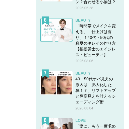
ン？合わせる小物は？
2026.06.28
BEAUTY
「時間帯でメイクを変
える」「仕上げは香
り」！40代・50代の
真夏のキレイの作り方
【植松晃士のエイジレ
ス・ビューティ】
2026.08.06
BEAUTY
40・50代オバ見えの
原因は「肥大化した
鼻！？」リフトアップ
と鼻高見えを叶えるシ
ェーディング術
2026.08.04
LOVE
「妻に、もう一度求め