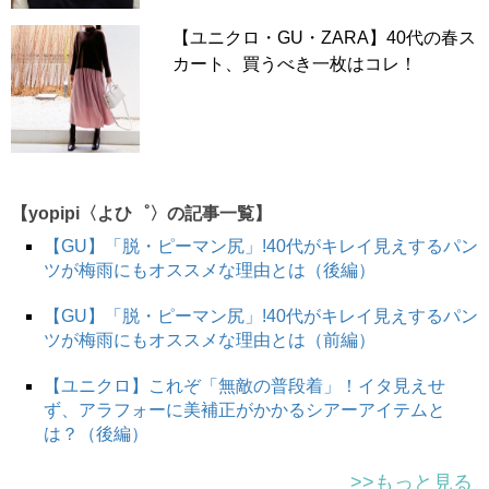
る…！と狙っていたのがこのショーツ。サイズによっては
【ユニクロ・GU・ZARA】40代の春ス
あっという間に売り切れそうだな〜と懸念していたので、
カート、買うべき一枚はコレ！
発売早々店頭にダッシュしてゲットしました。
早速履いてみてびっくり。
「え、肌触りなめらか！気持ち
いい！」
しっかりした作りなので一見窮屈感があるかと思
いきや、生地の伸びが良くお腹周りもお尻回りも快適。こ
【yopipi〈よひ゜〉の記事一覧】
の履き心地、めっちゃ好き〜！
【GU】「脱・ピーマン尻」!40代がキレイ見えするパン
ツが梅雨にもオススメな理由とは（後編）
ヒップハンガータイプのショーツが少々苦手なので、お腹
【GU】「脱・ピーマン尻」!40代がキレイ見えするパン
まですっぽりカバーしてくれるジャストウエストなのがす
ツが梅雨にもオススメな理由とは（前編）
ごく嬉しいです。
なんなの、この安心感！？
しかもウエス
ト部分の幅にある程度太さがあるので、
お腹にも食い込み
【ユニクロ】これぞ「無敵の普段着」！イタ見えせ
にくく、むやみやたらにお肉がはみ出ない！
荒ぶるボディ
ず、アラフォーに美補正がかかるシアーアイテムと
を品よく抑え込んでくれているのがわかりますね。
は？（後編）
>>もっと見る