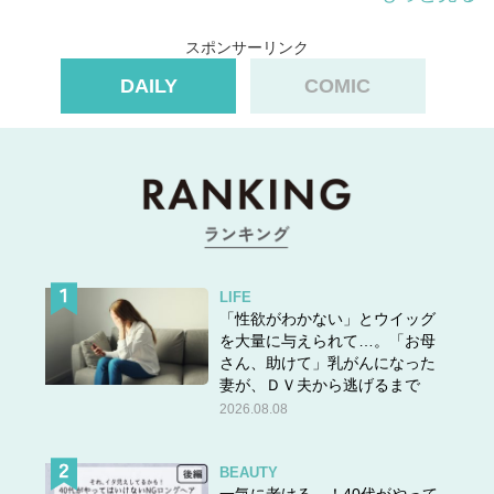
そして、なんといっても
デザインにダサさがなく洒落感満
載
！すっきりとしたシルエットが美しいんです。また、
大
スポンサーリンク
人っぽいニュアンスカラーとリブ編みのこなれた生地
のお
DAILY
COMIC
かげで、がっつりハイライズのショーツなのに、
不思議と
スタイリッシュ
なんですよ！これぞマメクロマジック〜！
洗練度高し！オシャレなブルー
LIFE
「性欲がわかない」とウイッグ
を大量に与えられて…。「お母
さん、助けて」乳がんになった
妻が、ＤＶ夫から逃げるまで
2026.08.08
BEAUTY
一気に老ける…！40代がやって