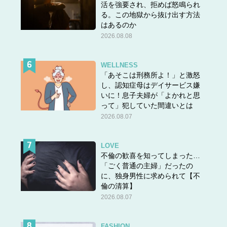
す母ですので、助かりますねえ。
まさに「オトナ女子のた
活を強要され、拒めば怒鳴られ
めのショーツ」です♪
る。この地獄から抜け出す方法
はあるのか
2026.08.08
下半身すっきりコーデを思い切り楽しんで！
WELLNESS
今回ご紹介したショーツはS~3XLと幅広いサイズ展開で
「あそこは刑務所よ！」と激怒
し、認知症母はデイサービス嫌
す。マメクロの商品はユニクロの通常のサイズ感より小さ
いに！息子夫婦が「よかれと思
めの印象があるので、大きめを選ぼうかと思ったのです
って」犯していた間違いとは
が、
生地が伸びそうだったのでいつも選んでいるサイズに
2026.08.07
したところピッタリでした！
LOVE
不倫の歓喜を知ってしまった…
いつものサイズを選ぶか、ゆったりめが好みならワンサイ
「ごく普通の主婦」だったの
ズ大きめを選ぶと失敗がないかなと思います。フィット感
に、独身男性に求められて【不
が気持ちいい&かなり伸びる生地なので、
スキニーパンツ
倫の清算】
やレギンスパンツと合わせてもすっきり美しくキマります
2026.08.07
♪私は最近ユニクロの「ウルトラストレッチレギンスパン
ツ」や「ウルトラストレッチスキニーハイライズジーン
FASHION