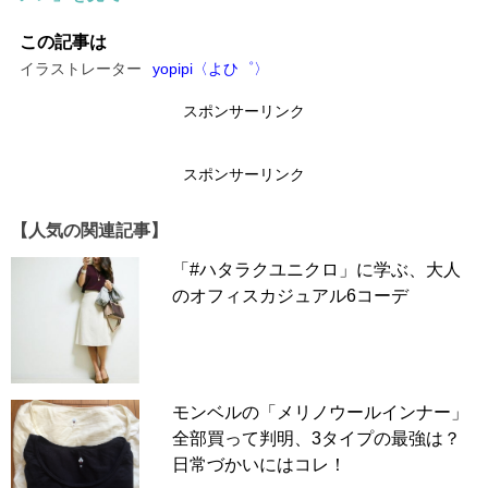
この安心感、もう手放せない！
この記事は
イラストレーター
yopipi〈よひ゜〉
スポンサーリンク
スポンサーリンク
【人気の関連記事】
「#ハタラクユニクロ」に学ぶ、大人
のオフィスカジュアル6コーデ
モンベルの「メリノウールインナー」
全部買って判明、3タイプの最強は？
毎シーズン人気のマメクロゴウチとUNIQLOのコラボシリ
日常づかいにはコレ！
ーズの新作が発売された途端、これは絶対に手に入れてや