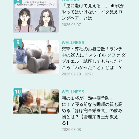
ズ」と合わせて、すっきり美シルエットコーデを存分に楽
「逆に老けて見える！」 40代が
しんでいます♪
やってはいけない「イタ見えロ
ングヘア」とは
2026.08.07
愛用できる深ばきショーツを探していた方はぜひ試してみ
てくださいね！最後まで読んでくださりありがとうござい
WELLNESS
ました♪
突撃・弊社のお昼ご飯！ランチ
中の20人に「スタイル ソファ ダ
ブルエル」試座してもらったと
ころ「わかったこと」とは！？
2026.07.10
[PR]
WELLNESS
朝の１杯が「熱中症予防」
に！？寝る前なら睡眠の質も高
める「ほぼ完全栄養食」の飲み
物とは？【管理栄養士が教え
る】
2026.08.08