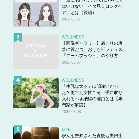
はいけない「イタ見えロングヘ
ア」とは（後編）
2026.08.07
シンプルなベーシックカラー展開でどれも素敵なのです
WELLNESS
【画像ギャラリー】肩こりの改
が、
特におすすめなのが洒落感増し増しな「濃ブルー」！
善に役だつ、おうちピラティス
このカラーは、「これってブルーなの？じゃなくてネイビ
「アームプッシュ」のやり方
ーなの？ほんとはどっちなの！？」みたいな、深く濃い不
2026.08.07
思議な色で、キレイなんですよ〜。こういう「境界が曖昧
な色」って、垢抜け度がグッと増しますよね。とっても気
WELLNESS
に入ってます。
「牛乳は太る」は間違いだっ
た？更年期女性こそ上手に取り
入れるべき納得の理由とは【専
また、スタイリッシュでニュートラルなデザインなので、
門家が解説】
しゃがんだ時にちょっと覗いてしまっても下品な感じがし
2026.08.08
ないのも驚き。
下にレイヤードしてる何かかな？な〜んて
思わせるような、不思議な清潔感。しゃがんだり立ったり
LIFE
膝をついたりして、日々どすこいフォームの作業を繰り返
がんを告知された直後も夫婦生