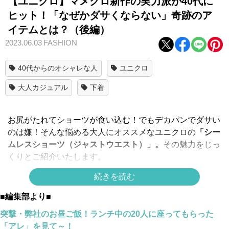
【ユニクロ】マメクロ新作の実力派が40代に
ヒット！「なぜかダサくならない」奇跡のア
イテムとは？（後編）
2023.06.03
FASHION
40代からのオシャレな人
ユニクロ
大人カジュアル
下着
お尻がたれてショーツが食い込む！でもデカパンでダサい
のは嫌！そんな悩める大人にオススメなユニクロの
「シー
ムレスショーツ（ジャストウエスト）」。
その魅力をじっ
くりとご紹介いたします。
続きを読む
＜＜
【前のページ】アラフォーを地味に悩ませる「パンツ
■編集部より■
食い込み」問題とは？
突撃・弊社のお昼ご飯！ランチ中の20人に座ってもらった
「アレ」を見て～！