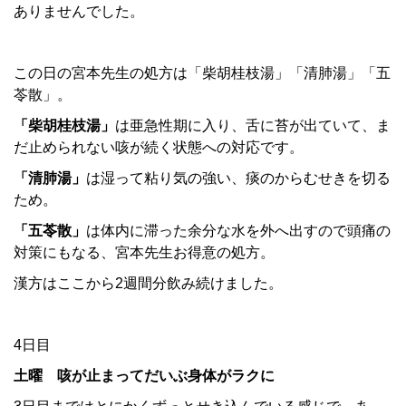
ありませんでした。
この日の宮本先生の処方は「柴胡桂枝湯」「清肺湯」「五
苓散」。
「柴胡桂枝湯」
は亜急性期に入り、舌に苔が出ていて、ま
だ止められない咳が続く状態への対応です。
「清肺湯」
は湿って粘り気の強い、痰のからむせきを切る
ため。
「五苓散」
は体内に滞った余分な水を外へ出すので頭痛の
対策にもなる、宮本先生お得意の処方。
漢方はここから2週間分飲み続けました。
4日目
土曜 咳が止まってだいぶ身体がラクに