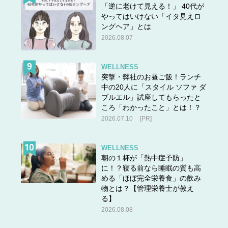
「逆に老けて見える！」 40代が
やってはいけない「イタ見えロ
ングヘア」とは
2026.08.07
WELLNESS
突撃・弊社のお昼ご飯！ランチ
中の20人に「スタイル ソファ ダ
ブルエル」試座してもらったと
ころ「わかったこと」とは！？
2026.07.10
[PR]
WELLNESS
朝の１杯が「熱中症予防」
に！？寝る前なら睡眠の質も高
める「ほぼ完全栄養食」の飲み
物とは？【管理栄養士が教え
る】
2026.08.08