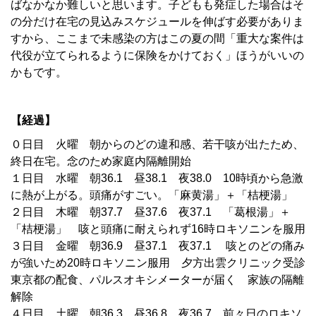
ばなかなか難しいと思います。子どもも発症した場合はそ
の分だけ在宅の見込みスケジュールを伸ばす必要がありま
すから、ここまで未感染の方はこの夏の間「重大な案件は
代役が立てられるように保険をかけておく」ほうがいいの
かもです。
【経過】
０日目 火曜 朝からのどの違和感、若干咳が出たため、
終日在宅。念のため家庭内隔離開始
１日目 水曜 朝36.1 昼38.1 夜38.0 10時頃から急激
に熱が上がる。頭痛がすごい。「麻黄湯」＋「桔梗湯」
２日目 木曜 朝37.7 昼37.6 夜37.1 「葛根湯」＋
「桔梗湯」 咳と頭痛に耐えられず16時ロキソニンを服用
３日目 金曜 朝36.9 昼37.1 夜37.1 咳とのどの痛み
が強いため20時ロキソニン服用 夕方出雲クリニック受診
東京都の配食、パルスオキシメーターが届く 家族の隔離
解除
４日目 土曜 朝36.3 昼36.8 夜36.7 前々日のロキソ