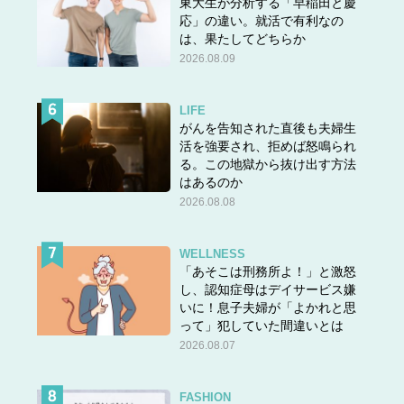
東大生が分析する「早稲田と慶
応」の違い。就活で有利なの
は、果たしてどちらか
2026.08.09
LIFE
がんを告知された直後も夫婦生
活を強要され、拒めば怒鳴られ
る。この地獄から抜け出す方法
はあるのか
2026.08.08
WELLNESS
「あそこは刑務所よ！」と激怒
し、認知症母はデイサービス嫌
いに！息子夫婦が「よかれと思
って」犯していた間違いとは
2026.08.07
FASHION