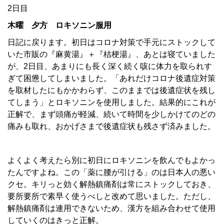
2日目
木曜 夕方 ロキソニン服用
日記に戻ります。初日はコロナ対策で手元にストックして
いた市販の『麻黄湯』＋『桔梗湯』、あとは寝ていました
が、2日目、あまりにも長く深く続く咳に体力を取られす
ぎて困憊してしまいました。「あれだけコロナ後遺症対策
を取材したにもかかわらず、このままでは後遺症状を残し
てしまう」とロキソニンを使用しました。結果的にこれが
正解で、まず頭痛が軽減、続いて時間を少しかけてのどの
痛みも取れ、おかげさまで後遺症状も残さず済みました。
よくよく考えたら別に初日にロキソニンを飲んでもよかっ
たんですよね。この「薬に腰が引ける」のは日本人の悪い
クセ。キリっと効く解熱鎮痛剤は常にストックしておき、
要所要所で素早く使うべしと改めて思いました。ただし、
解熱鎮痛剤は連用できないため、漢方を組み合わせて使用
していくのはきっと正解。