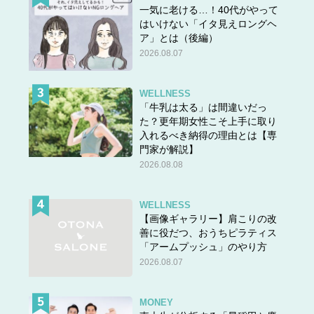
一気に老ける…！40代がやって
はいけない「イタ見えロングヘ
ア」とは（後編）
2026.08.07
WELLNESS
「牛乳は太る」は間違いだっ
た？更年期女性こそ上手に取り
入れるべき納得の理由とは【専
門家が解説】
2026.08.08
WELLNESS
【画像ギャラリー】肩こりの改
善に役だつ、おうちピラティス
「アームプッシュ」のやり方
2026.08.07
MONEY