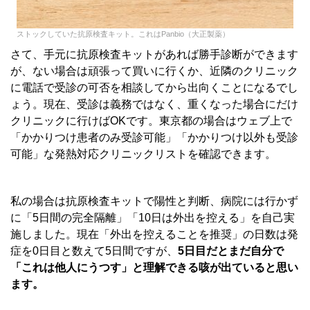
ストックしていた抗原検査キット。これはPanbio（大正製薬）
さて、手元に抗原検査キットがあれば勝手診断ができます
が、ない場合は頑張って買いに行くか、近隣のクリニック
に電話で受診の可否を相談してから出向くことになるでし
ょう。現在、受診は義務ではなく、重くなった場合にだけ
クリニックに行けばOKです。東京都の場合はウェブ上で
「かかりつけ患者のみ受診可能」「かかりつけ以外も受診
可能」な発熱対応クリニックリストを確認できます。
私の場合は抗原検査キットで陽性と判断、病院には行かず
に「5日間の完全隔離」「10日は外出を控える」を自己実
施しました。現在「外出を控えることを推奨」の日数は発
症を0日目と数えて5日間ですが、
5日目だとまだ自分で
「これは他人にうつす」と理解できる咳が出ていると思い
ます。