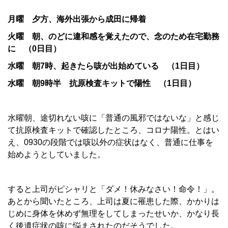
月曜 夕方、海外出張から成田に帰着
火曜 朝、のどに違和感を覚えたので、念のため在宅勤務
に （0日目）
水曜 朝7時、起きたら咳が出始めている （1日目）
水曜 朝9時半 抗原検査キットで陽性 （1日目）
水曜朝、途切れない咳に「普通の風邪ではないな」と感じ
て
抗原検査キットで
確認したところ、コロナ陽性。とはい
え、0930の段階では咳以外の症状はなく、普通に仕事を
始めようとしていました。
すると上司がピシャリと「ダメ！休みなさい！命令！」。
あとから聞いたところ、上司は夏に罹患した際、かかりは
じめに身体を休めず無理をしてしまったせいか、かなり長
く後遺症状の咳に悩まされたのだそうでした。