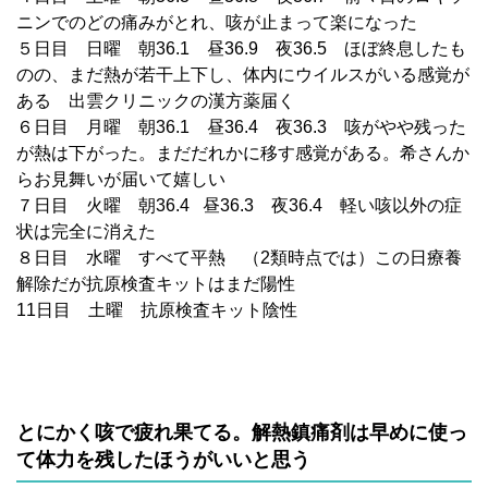
ニンでのどの痛みがとれ、咳が止まって楽になった
５日目 日曜 朝36.1 昼36.9 夜36.5 ほぼ終息したも
のの、まだ熱が若干上下し、体内にウイルスがいる感覚が
ある 出雲クリニックの漢方薬届く
６日目 月曜 朝36.1 昼36.4 夜36.3 咳がやや残った
が熱は下がった。まだだれかに移す感覚がある。希さんか
らお見舞いが届いて嬉しい
７日目 火曜 朝36.4 昼36.3 夜36.4 軽い咳以外の症
状は完全に消えた
８日目 水曜 すべて平熱 （2類時点では）この日療養
解除だが抗原検査キットはまだ陽性
11日目 土曜 抗原検査キット陰性
とにかく咳で疲れ果てる。解熱鎮痛剤は早めに使っ
て体力を残したほうがいいと思う