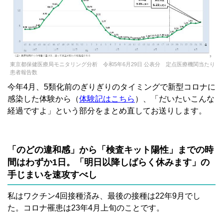
東京都保健医療局モニタリング分析 令和5年6月29日 公表分 定点医療機関当たり
患者報告数
今年4月、5類化前のぎりぎりのタイミングで新型コロナに
感染した体験から（
体験記はこちら
）、「だいたいこんな
経過ですよ」という部分をまとめ直してお送りします。
「のどの違和感」から「検査キット陽性」までの時
間はわずか1日。「明日以降しばらく休みます」の
手じまいを速攻すべし
私はワクチン4回接種済み、最後の接種は22年9月でし
た。コロナ罹患は23年4月上旬のことです。