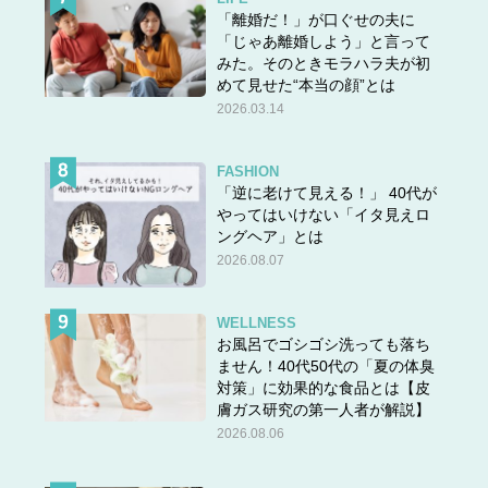
「離婚だ！」が口ぐせの夫に
「じゃあ離婚しよう」と言って
みた。そのときモラハラ夫が初
めて見せた“本当の顔”とは
2026.03.14
FASHION
「逆に老けて見える！」 40代が
やってはいけない「イタ見えロ
ングヘア」とは
2026.08.07
WELLNESS
お風呂でゴシゴシ洗っても落ち
ません！40代50代の「夏の体臭
対策」に効果的な食品とは【皮
膚ガス研究の第一人者が解説】
2026.08.06