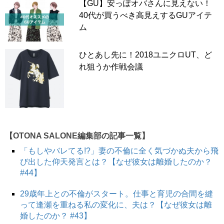
【GU】安っぽオバさんに見えない！
40代が買うべき高見えするGUアイテ
ム
ひとあし先に！2018ユニクロUT、ど
れ狙うか作戦会議
aiai.miniさんはジョガーパンツ＋Tシャツ、スポサンの定
【OTONA SALONE編集部の記事一覧】
番カジュアルな着こなしを紹介。洋服がシンプルな分、ラ
「もしやバレてる!?」妻の不倫に全く気づかぬ夫から飛
グジュアリーなバッグやアクセサリーをプラスするとこな
び出した仰天発言とは？【なぜ彼女は離婚したのか？
れ感が出ます。
#44】
29歳年上との不倫がスタート。仕事と育児の合間を縫
【働く女性のコーディネートをインスタからセレクト、毎
って逢瀬を重ねる私の変化に、夫は？【なぜ彼女は離
日ご紹介中！】
婚したのか？ #43】