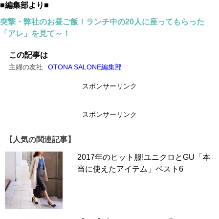
■編集部より■
突撃・弊社のお昼ご飯！ランチ中の20人に座ってもらった
「アレ」を見て～！
この記事は
主婦の友社
OTONA SALONE編集部
スポンサーリンク
スポンサーリンク
スポーツカジュアルだけでなく、すっきりとしたシルエッ
トで、実はオフィスコーデにも合わせやすいパンツです。
【人気の関連記事】
夏本番を迎えるこれから、ますます出番が増えそうです
2017年のヒット服!ユニクロとGU「本
ね。
当に使えたアイテム」ベスト6