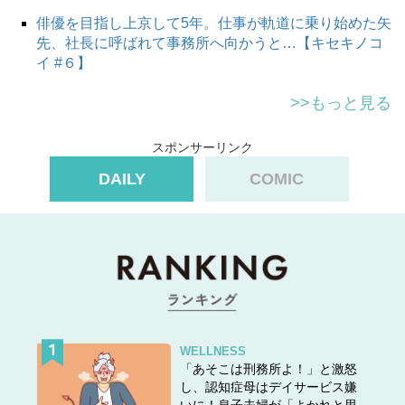
（OTONA SALONE編集部）
俳優を目指し上京して5年。仕事が軌道に乗り始めた矢
本文中の画像は投稿主様より掲載許諾をいただいていま
先、社長に呼ばれて事務所へ向かうと…【キセキノコ
す。
イ #６】
>>もっと見る
スポンサーリンク
DAILY
COMIC
WELLNESS
「あそこは刑務所よ！」と激怒
し、認知症母はデイサービス嫌
いに！息子夫婦が「よかれと思