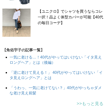
2010～2013年前後に流行したマキシ丈ワンピース。マキ
【ユニクロ】でシャツを買うならコレ
シ丈ワンピといえば、今現在も人気が続いていますが、違
一択！品よく体型カバーが可能【40代
いはそのデザイン。2010年頃に人気を博したデザインの
の毎日コーデ】
多くは、小花柄や水彩タッチのカラフルなリゾート系ワン
ピース。かつシルエットは胸下で切り替えのあるベアトッ
プデザインがとくに人気でした。
現在のワンピースは同じマキシ丈でも、ベアトップタイプ
【角佑宇子の記事一覧】
はそう多くありません。ストラップ付きのキャミソールタ
イプか、前見頃はしっかり生地で覆われているカットソー
一気に老ける…！40代がやってはいけない「イタ見え
タイプのワンピースなどが基本です。また、柄ものよりは
ロングヘア」とは（後編）
無地もの、ナイロン素材など化繊よりはコットン、リネン
「逆に老けて見える！」 40代がやってはいけない「イ
などの天然素材への支持が高い傾向にあります。マキシワ
タ見えロングヘア」とは
ンピースという同じ名前であっても、シルエットや柄、デ
ザインが大きく変化しているので、昔のタイプのマキシワ
「うわっ、一気に老けてない？」40代がやっちゃダメ
ンピースを持っていたら即処分でOK!
な老け見え前髪
次のページ▶▶
シャツワンピで気をつけるべきなのは「こ
>>もっと見る
の」タイプ