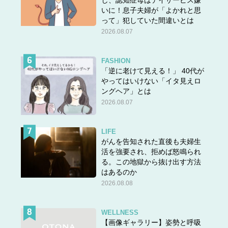
し、認知症母はデイサービス嫌
いに！息子夫婦が「よかれと思
って」犯していた間違いとは
2026.08.07
FASHION
「逆に老けて見える！」 40代が
やってはいけない「イタ見えロ
ングヘア」とは
2026.08.07
LIFE
がんを告知された直後も夫婦生
活を強要され、拒めば怒鳴られ
る。この地獄から抜け出す方法
はあるのか
2026.08.08
WELLNESS
【画像ギャラリー】姿勢と呼吸