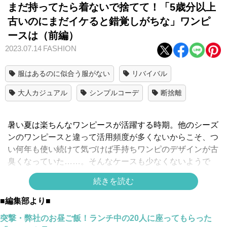
まだ持ってたら着ないで捨てて！「5歳分以上
古いのにまだイケると錯覚しがちな」ワンピ
ースは（前編）
2023.07.14
FASHION
服はあるのに似合う服がない
リバイバル
大人カジュアル
シンプルコーデ
断捨離
暑い夏は楽ちんなワンピースが活躍する時期。他のシーズ
ンのワンピースと違って活用頻度が多くないからこそ、つ
い何年も使い続けて気づけば手持ちワンピのデザインが古
臭くなっていた……。そんなケースも少なくないようで
す。そこで今回は、クローゼットにあったら今年こそ捨て
続きを読む
て！今必要のない夏ワンピの特徴をご紹介します。
■編集部より■
突撃・弊社のお昼ご飯！ランチ中の20人に座ってもらった
ベアトップタイプのマキシ丈ワンピース