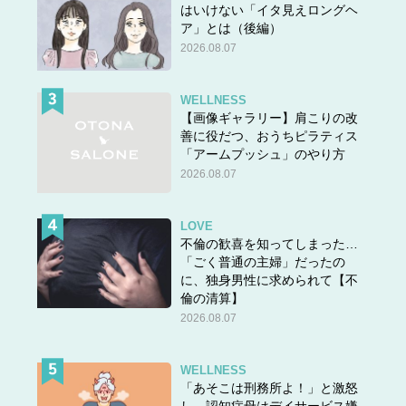
はいけない「イタ見えロングヘ
ア」とは（後編）
2026.08.07
WELLNESS
【画像ギャラリー】肩こりの改
善に役だつ、おうちピラティス
「アームプッシュ」のやり方
2026.08.07
LOVE
不倫の歓喜を知ってしまった…
「ごく普通の主婦」だったの
に、独身男性に求められて【不
倫の清算】
2026.08.07
WELLNESS
「あそこは刑務所よ！」と激怒