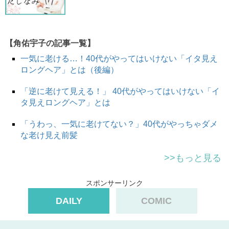
韓国で人気の毛先を外はねにさせたヨシンモリスタイル。
上品なワンカールスタイルで幅広い世代から人気の高いヘ
【角佑宇子の記事一覧】
アスタイルとなっていますが、毛量が多くてハリ・コシの
強い髪や、くせ毛さんは髪のボリュームが横に広がりやす
一気に老ける…！40代がやってはいけない「イタ見え
ロングヘア」とは（後編）
くなってしまうので注意が必要です。起きぬけにブラッシ
ングをして、毛先にカールをつけただけだと時間とともに
「逆に老けて見える！」 40代がやってはいけない「イ
崩れやすくなるので、スタイリングする前にしっかりブロ
タ見えロングヘア」とは
ーをして毛流れを整える工程を忘れないようにしてくださ
い。
「うわっ、一気に老けてない？」40代がやっちゃダメ
な老け見え前髪
S字カールを作ったらスタイリングバームを髪全体に馴染
ませて横の広がりをおさえます。そうすると、自然なボリ
>>もっと見る
ュームとまとまりを感じさせるヨシンモリが完成します
よ。
スポンサーリンク
DAILY
COMIC
襟足が長めの「伸ばしっぱなし」ショートボブ