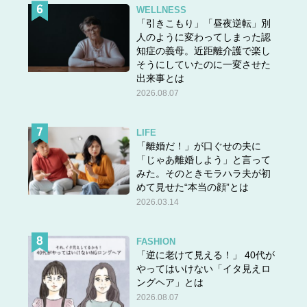
WELLNESS
全体の仕上がりがまとまっているかのチェックは必要で
「引きこもり」「昼夜逆転」別
す。ぜひ、気づいた時に見直しをかけてみてくださいね。
人のように変わってしまった認
知症の義母。近距離介護で楽し
そうにしていたのに一変させた
出来事とは
2026.08.07
LIFE
「離婚だ！」が口ぐせの夫に
「じゃあ離婚しよう」と言って
みた。そのときモラハラ夫が初
めて見せた“本当の顔”とは
2026.03.14
FASHION
「逆に老けて見える！」 40代が
やってはいけない「イタ見えロ
ングヘア」とは
2026.08.07