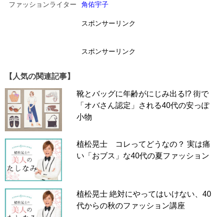
ファッションライター
角佑宇子
スポンサーリンク
ヨシンモリのつもりが…横に広がった「おにぎりヘ
ア」
スポンサーリンク
【人気の関連記事】
靴とバッグに年齢がにじみ出る!? 街で
「オバさん認定」される40代の安っぽ
小物
植松晃士 コレってどうなの？ 実は痛
い「おブス」な40代の夏ファッション
植松晃士 絶対にやってはいけない、40
代からの秋のファッション講座