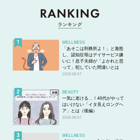
WELLNESS
「あそこは刑務所よ！」と激怒
し、認知症母はデイサービス嫌
いに！息子夫婦が「よかれと思
って」犯していた間違いとは
2026.08.07
BEAUTY
一気に老ける…！40代がやって
はいけない「イタ見えロングヘ
ア」とは（後編）
一見するとヘアスタイル自体はフツーのショートヘア。で
2026.08.07
すが、レイヤーを入れたショートヘアは髪が伸びるとスタ
イリングのバランスが一気に崩れます。もちろん伸ばした
WELLNESS
ままでも変ではないのですが、レイヤーが伸びた分だけ間