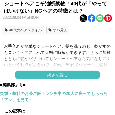
ショートヘアこそ油断禁物！40代が「やって
はいけない」NGヘアの特徴とは？
2023.08.04
FASHION
40代のヘアスタイル
オバ見え
お手入れが簡単なショートヘア。髪を洗うのも、乾かすの
もロングヘアに比べて大幅に時短ができます。さらに加齢
とともに髪がパサついてもショートヘアなら気になりにく
いという利点があるので、40代・50代でショートに切り
替える方も多いようです。しかし、だからといって気を抜
続きを読む
くと知らぬ間に残念ショートになっていることも…。そこ
で今回は、40代以降の大人世代がやってはいけないショー
■編集部より■
トヘアの特徴をご紹介いたします。
突撃・弊社のお昼ご飯！ランチ中の20人に座ってもらった
「アレ」を見て～！
▶▶
そのはき方、実は「オバ見え要素」満載！40代がうっ
この記事は
かりやりがち【NGデニムコーデ】の特徴とは？