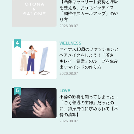
【画像ギャラリー】姿勢と呼吸
伸びした印象になるので、何のアレンジもしないと少し老
を整える、おうちピラティス
けた印象にうつりやすいです。
「胸椎伸展カールアップ」のや
り方
とくに注意したいのは襟足が伸びてしまったショートボブ
2026.08.07
スタイル。カット仕立ての時は後頭部に美しい丸みのある
シルエットを維持できていたはずですが、カットから2ヶ
月以上経つとどんどん襟足が伸びていきます。
WELLNESS
マイナス10歳のファッションと
そのまま髪の毛を伸ばすにしても、襟足が伸びてきた段階
ヘアメイクをしよう！「若さ・
で手直しのために整えたほうが良さそうです。もしくは、
キレイ・健康」のループを生み
すぐに美容院に行けない場合は襟足の伸び具合が目立たな
出すマインドの作り方
2026.08.07
いよう、毛先を巻くなどして襟足への注目を分散させるこ
とをおすすめします。
LOVE
不倫の歓喜を知ってしまった…
「ごく普通の主婦」だったの
ショートこそ油断大敵！
に、独身男性に求められて【不
倫の清算】
ショートヘアは楽ちん便利。そんなイメージが強いとヘア
2026.08.07
スタイルの状態をつい放置してしまいがちです。ショート
ヘアといえど日頃から前だけでなく後頭部のシルエットや