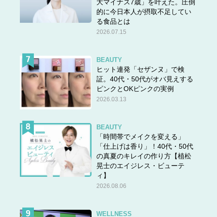
大マイナス7歳」を叶えた。圧倒
的に今日本人が摂取不足してい
る食品とは
2026.07.15
BEAUTY
ヒット連発「セザンヌ」で検
証。40代・50代がオバ見えする
ピンクとOKピンクの実例
2026.03.13
BEAUTY
「時間帯でメイクを変える」
「仕上げは香り」！40代・50代
の真夏のキレイの作り方【植松
晃士のエイジレス・ビューテ
ィ】
2026.08.06
WELLNESS