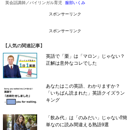
英会話講師／バイリンガル育児
服部いくみ
か？
スポンサーリンク
正解は
↓
スポンサーリンク
↓
【人気の関連記事】
↓
英語で「栗」は「マロン」じゃない？
スポンサーリンク
正解は意外なコレでした
あなたはこの英語、わかりますか？
「いちばん読まれた」英語クイズラン
キング
「飲み代」は「のみだい」じゃない⁉簡
単なのに読み間違える熟語9選