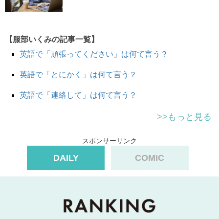
【服部いくみの記事一覧】
英語で「頑張ってください」は何て言う？
pencil = 鉛筆
in = ～の中に
英語で「とにかく」は何て言う？
pencil in
= 予定として書きこむ = （とりあえず、差し当た
って、念のため）予定に入れておく
英語で「連絡して」は何て言う？
>>もっと見る
pencil （人）in for（日時）
誰だれと、いついつ会うのを 予定に入れておく
スポンサーリンク
DAILY
COMIC
I’ll
pencil
it
in
. 予定に入れておきますね。
I’ll
pencil
you
in for
next Friday. 次の金曜日に、予定に入
れておくね。
Let’s
pencil
it
in
. とりあえずそれで予定に入れておきまし
ょう。