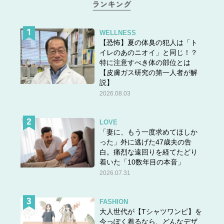
ぜひ使ってみてくださいね。
WELLNESS
【恐怖】夏の体臭の犯人は「ト
★他の問題にもチャレンジ！
イレのあのニオイ」と同じ！？
特に注意すべき体の部位とは
【皮膚ガス研究の第一人者が解
説】
2026.08.03
LOVE
「妻に、もう一度求めてほしか
った」外に逃げた47歳夫の告
白。痛烈な遠回りを経てたどり
着いた「10数年目の本音」
2026.07.31
FASHION
大人世代が【Tシャツワンピ】を
今っぽく着るなら、どんなデザ