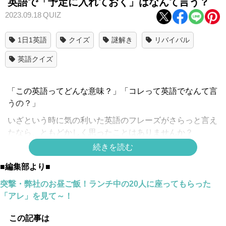
英語で「予定に入れておく」はなんて言う？
2023.09.18
QUIZ
1日1英語
クイズ
謎解き
リバイバル
英語クイズ
「この英語ってどんな意味？」「コレって英語でなんて言
うの？」
いざという時に気の利いた英語のフレーズがさらっと言え
たなら、ともどかしく思ったことはありませんか？
続きを読む
この連載では、アメリカやニュージーランドでの海外生活
をはじめ海外添乗員として世界各地を訪れ、現在は二人の
■編集部より■
娘をバイリンガル子育てしている英会話講師、Mrs. Rara
突撃・弊社のお昼ご飯！ランチ中の20人に座ってもらった
が、身近な表現をクイズ形式でお届けします。
「アレ」を見て～！
この記事は
「予定に入れておく」って英語で言えます