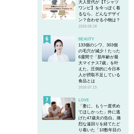
大人世代が【Tシャツ
ワンピ】を今っぽく着
るなら、どんなデザイ
ン？合わせる小物は？
2026.06.28
BEAUTY
133個のシワ、303個
の毛穴が減少！たった
6週間で「肌年齢が最
大マイナス7歳」を叶
えた。圧倒的に今日本
人が摂取不足している
食品とは
2026.07.15
LOVE
「妻に、もう一度求め
てほしかった」外に逃
げた47歳夫の告白。痛
烈な遠回りを経てたど
り着いた「10数年目の