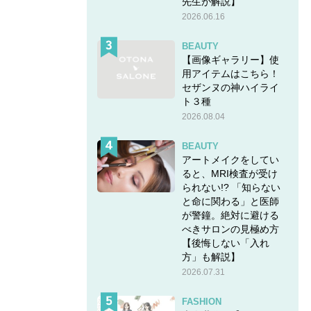
先生が解説】
2026.06.16
BEAUTY
【画像ギャラリー】使
用アイテムはこちら！
セザンヌの神ハイライ
ト３種
2026.08.04
BEAUTY
アートメイクをしてい
ると、MRI検査が受け
られない!? 「知らない
と命に関わる」と医師
が警鐘。絶対に避ける
べきサロンの見極め方
【後悔しない「入れ
方」も解説】
2026.07.31
FASHION