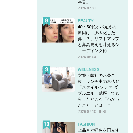
本音」
2026.07.31
BEAUTY
40・50代オバ見えの
原因は「肥大化した
鼻！？」リフトアップ
と鼻高見えを叶えるシ
ェーディング術
2026.08.04
WELLNESS
突撃・弊社のお昼ご
飯！ランチ中の20人に
「スタイル ソファ ダ
ブルエル」試座しても
らったところ「わかっ
たこと」とは！？
2026.07.10
[PR]
FASHION
上品さと軽さを両立す