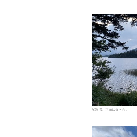
尾瀬沼、正面は燧ケ岳。