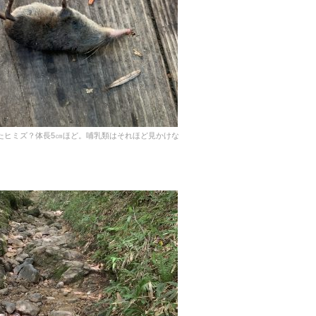
たヒミズ？体長5㎝ほど。哺乳類はそれほど見かけな