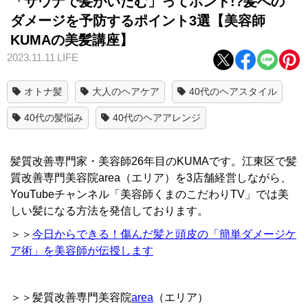
「サウナで髪がいたむ」ってホント!?髪への
ダメージを予防するポイント3選【美容師
KUMAの美髪講座】
2023.11.11
LIFE
オトナ髪
大人のヘアケア
40代のヘアスタイル
40代の髪悩み
40代のヘアアレンジ
髪質改善専門家・美容師26年目のKUMAです。江東区で髪
質改善専門美容院area（エリア）を3店舗経営しながら、
YouTubeチャンネル「美容師くまのこだわりTV」では美
しい髪になる方法を発信しております。
＞＞
今日からできる！傷んだ髪と頭皮の「簡単ダメージケ
ア術」を美容師が伝授します
＞＞髪質改善専門美容院
area
（エリア）