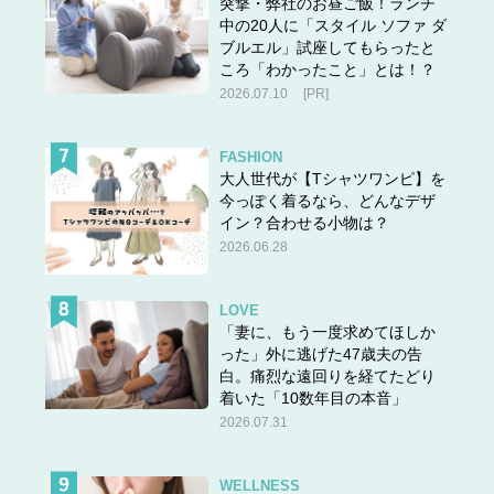
突撃・弊社のお昼ご飯！ランチ
中の20人に「スタイル ソファ ダ
ブルエル」試座してもらったと
ころ「わかったこと」とは！？
2026.07.10
[PR]
FASHION
大人世代が【Tシャツワンピ】を
今っぽく着るなら、どんなデザ
イン？合わせる小物は？
2026.06.28
LOVE
「妻に、もう一度求めてほしか
った」外に逃げた47歳夫の告
白。痛烈な遠回りを経てたどり
着いた「10数年目の本音」
2026.07.31
WELLNESS