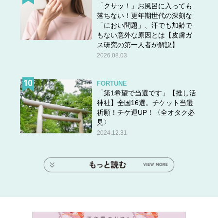
「クサッ！」お風呂に入っても
落ちない！更年期世代の深刻な
「におい問題」、汗でも加齢で
もない意外な原因とは【皮膚ガ
ス研究の第一人者が解説】
2026.08.03
FORTUNE
「第1希望で当選です」【推し活
神社】全国16選。チケット当選
祈願！チケ運UP！〈全オタク必
見〉
2024.12.31