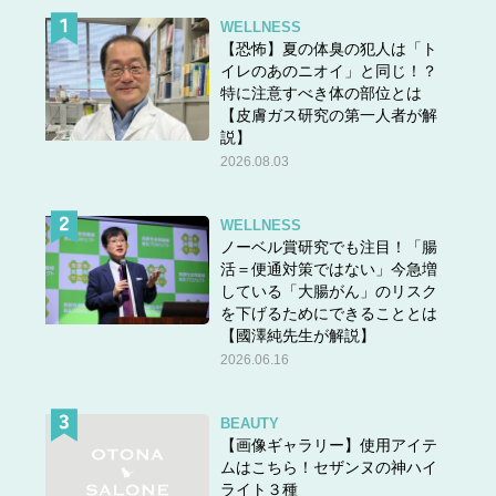
WELLNESS
【恐怖】夏の体臭の犯人は「ト
イレのあのニオイ」と同じ！？
特に注意すべき体の部位とは
【皮膚ガス研究の第一人者が解
説】
2026.08.03
WELLNESS
ノーベル賞研究でも注目！「腸
活＝便通対策ではない」今急増
している「大腸がん」のリスク
を下げるためにできることとは
【國澤純先生が解説】
2026.06.16
BEAUTY
【画像ギャラリー】使用アイテ
ムはこちら！セザンヌの神ハイ
ライト３種