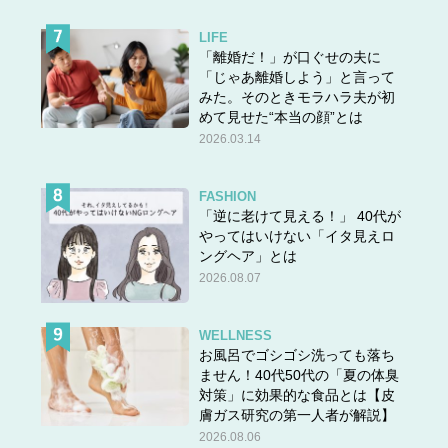
LIFE
「離婚だ！」が口ぐせの夫に
「じゃあ離婚しよう」と言って
みた。そのときモラハラ夫が初
めて見せた“本当の顔”とは
2026.03.14
FASHION
「逆に老けて見える！」 40代が
やってはいけない「イタ見えロ
ングヘア」とは
2026.08.07
WELLNESS
お風呂でゴシゴシ洗っても落ち
ません！40代50代の「夏の体臭
対策」に効果的な食品とは【皮
膚ガス研究の第一人者が解説】
2026.08.06