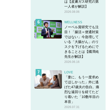
は【皮膚ガス研究の第
一人者が解説】
2026.08.06
WELLNESS
ノーベル賞研究でも注
目！「腸活＝便通対策
ではない」今急増して
いる「大腸がん」のリ
スクを下げるためにで
きることとは【國澤純
先生が解説】
2026.06.16
LOVE
「妻に、もう一度求め
てほしかった」外に逃
げた47歳夫の告白。痛
烈な遠回りを経てたど
り着いた「10数年目の
本音」
2026.07.31