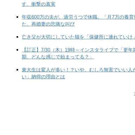
す、衝撃の真実
年収600万の夫が、過労うつで休職。「月7万の養
た、再婚妻の悲痛な叫び
亡き父が大切にしていた猫を「保健所に連れていけ
【訂正】7/30（木）19時～インスタライブで「更
期、どんな感じで始まってる？」
東大生は変人が多い！？いや、むしろ無害でいい人
い」納得の理由とは