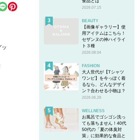
食品とは
2026.07.15
BEAUTY
【画像ギャラリー】使
用アイテムはこちら！
セザンヌの神ハイライ
ト３種
グッ
2026.08.04
は
FASHION
大人世代が【Tシャツ
ワンピ】を今っぽく着
るなら、どんなデザイ
ン？合わせる小物は？
2026.06.28
【40
WELLNESS
お風呂でゴシゴシ洗っ
ても落ちません！40代
50代の「夏の体臭対
策」に効果的な食品と