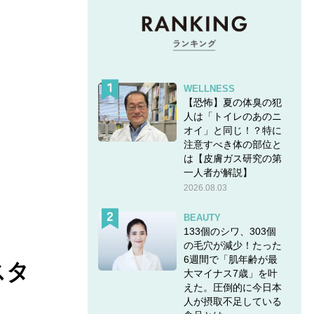
WELLNESS
【恐怖】夏の体臭の犯
人は「トイレのあのニ
オイ」と同じ！？特に
注意すべき体の部位と
は【皮膚ガス研究の第
一人者が解説】
2026.08.03
BEAUTY
133個のシワ、303個
の毛穴が減少！たった
6週間で「肌年齢が最
スタ
大マイナス7歳」を叶
えた。圧倒的に今日本
人が摂取不足している