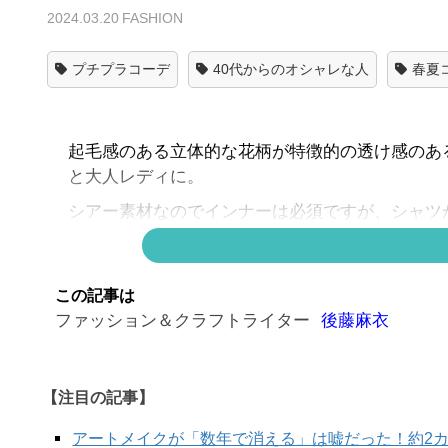
2024.03.20
FASHION
プチプラコーデ
40代からのオシャレな人
春夏
起毛感のある立体的な花柄が特徴的の透け感のあ
と大人レディに。
シアー素材なのでインナーは必須ですが、シャツ
ず。白インナーなら透明感のある着こなしに。
]
この記事は
ファッション＆クラフトライター
後藤麻衣
▶▶こちらも人気！！▶▶
仕事にもプラベにも【ユ
代の毎日コーデ】
【注目の記事】
次の
アートメイクが「数年で消える」は嘘だった！約2