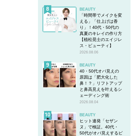
BEAUTY
「時間帯でメイクを変
える」「仕上げは香
り」！40代・50代の
真夏のキレイの作り方
【植松晃士のエイジレ
ス・ビューティ】
2026.08.06
BEAUTY
40・50代オバ見えの
原因は「肥大化した
鼻！？」リフトアップ
と鼻高見えを叶えるシ
ェーディング術
2026.08.04
BEAUTY
ヒット連発「セザン
ヌ」で検証。40代・
50代がオバ見えするピ