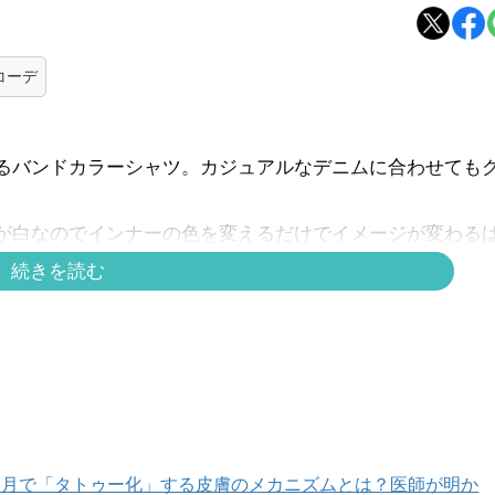
コーデ
るバンドカラーシャツ。カジュアルなデニムに合わせても
が白なのでインナーの色を変えるだけでイメージが変わる
続きを読む
ニクロ】新作ジャケットはダブル。ユニセックスな魅力満点
ページへ >>
カ月で「タトゥー化」する皮膚のメカニズムとは？医師が明か