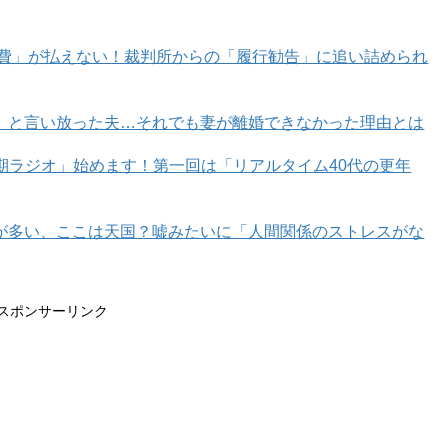
1
2
育費」が払えない！裁判所からの「履行勧告」に追い詰められ
」と言い放った夫…それでも妻が離婚できなかった理由とは
年期ラジオ」始めます！第一回は「リアルタイム40代の更年
が多い、ここは天国？嘘みたいに「人間関係のストレスがな
スポンサーリンク