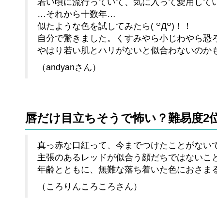
若い頃に流行っていて、気に入って愛用して
…それから十数年…
似たような色を試してみたら( ꒪Д꒪)！！
自分で驚きました。くすみやら小じわやら恐ろし
やはり若い肌とハリがないと似合わないのか
（andyanさん）
唇だけ目立ちそうで怖い？難易度2
真っ赤な口紅って、今までつけたことがない
主張のあるレッドが似合う顔だちではないこ
年齢とともに、無難な落ち着いた色におさま
（ころりんころころさん）