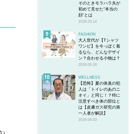
そのときモラハラ夫が
初めて見せた“本当の
顔”とは
2026.03.14
FASHION
大人世代が【Tシャツ
ワンピ】を今っぽく着
るなら、どんなデザイ
ン？合わせる小物は？
2026.06.28
WELLNESS
【恐怖】夏の体臭の犯
人は「トイレのあのニ
オイ」と同じ！？特に
注意すべき体の部位と
は【皮膚ガス研究の第
一人者が解説】
2026.08.03
泣）