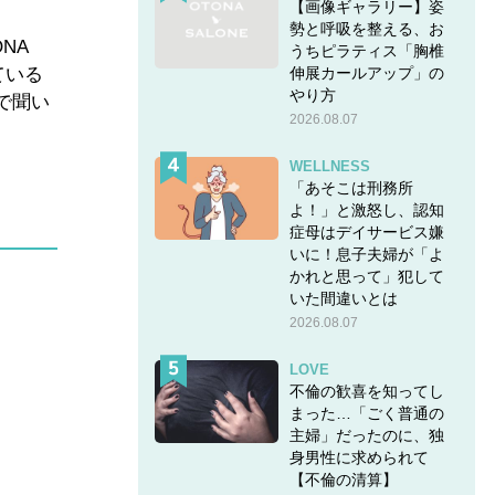
【画像ギャラリー】姿
勢と呼吸を整える、お
NA
うちピラティス「胸椎
ている
伸展カールアップ」の
やり方
」で聞い
2026.08.07
WELLNESS
「あそこは刑務所
よ！」と激怒し、認知
症母はデイサービス嫌
いに！息子夫婦が「よ
かれと思って」犯して
いた間違いとは
2026.08.07
LOVE
不倫の歓喜を知ってし
まった…「ごく普通の
主婦」だったのに、独
身男性に求められて
【不倫の清算】