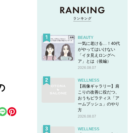
BEAUTY
一気に老ける…！40代
がやってはいけない
「イタ見えロングヘ
ア」とは（後編）
2026.08.07
WELLNESS
の
【画像ギャラリー】肩
こりの改善に役だつ、
おうちピラティス「ア
ームプッシュ」のやり
方
2026.08.07
WELLNESS