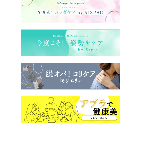
5本を期間限定で配信します。
特別賞『VIVANT』(TBSテレビ)
世間に大ブームを起こした「VIVANT」の第5話(2023年8
月13日)の配信開始後8日間再生数がドラマエピソード1位
となり特別賞を受賞。さらに、Yahoo! JAPANにおいて
「TVer」とともに検索された番組名の中で検索数1位とな
り、「Yahoo!検索賞」も受賞となりました。