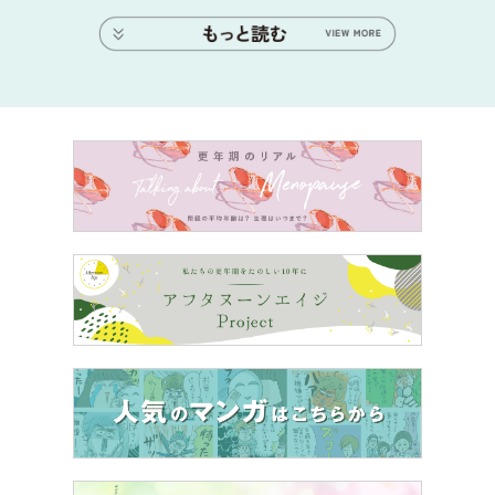
た！
津田さん＆みなみかわさん「すごいじゃないですか！」
津田さん「移動しているだけで「何か事件ですか？」とか
変なイジリされて困っているんですけど、うれしいです。
ありがとうございます。」
――ファンのみなさまへメッセージをお願いします。
津田さん「頑張りようがないんですけど、ぜひこれからも
ご覧ください。『水ダウ』面白いんで。これからもご贔屓
によろしくお願いします！」
みなみかわさん「よろしくお願いします！」
津田さん「『水曜日のダウンタウン』は……ごいごいすー
です！」
今回の受賞を記念し、「水曜日のダウンタウン」の傑作回