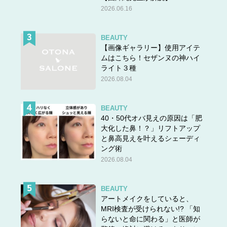
2026.06.16
BEAUTY
【画像ギャラリー】使用アイテ
ムはこちら！セザンヌの神ハイ
ライト３種
2026.08.04
奈緒さん
BEAUTY
40・50代オバ見えの原因は「肥
――2023年ドラマ大賞受賞おめでとうございます。
大化した鼻！？」リフトアップ
「この作品は、GP帯ですごくセンシティブな内容に触れ
と鼻高見えを叶えるシェーディ
ング術
るので、自分にとっても挑戦になるなと思っていました。
2026.08.04
その中で、これだけたくさんの方に見ていただけたこと
が、本当にうれしいです。」
BEAUTY
アートメイクをしていると、
――作品ファンへメッセージをお願いします。
MRI検査が受けられない!? 「知
らないと命に関わる」と医師が
「みなさまのおかげでとても光栄な賞を受賞することがで