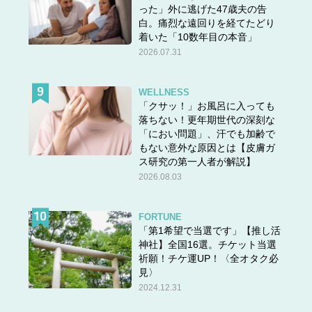
った」外に逃げた47歳夫の告
白。痛烈な遠回りを経てたどり
着いた「10数年目の本音」
2026.07.31
WELLNESS
「クサッ！」お風呂に入っても
落ちない！更年期世代の深刻な
「におい問題」、汗でも加齢で
もない意外な原因とは【皮膚ガ
ス研究の第一人者が解説】
右から・津田篤宏さん(ダイアン)、みなみかわさん
2026.08.03
――3年連続の「バラエティ大賞」受賞おめでとうござい
ます。
FORTUNE
津田さん「すごい！で、何で僕ら……」
「第1希望で当選です」【推し活
神社】全国16選。チケット当選
祈願！チケ運UP！〈全オタク必
見〉
――「犯人を見つけるまでミステリードラマの世界から抜
2024.12.31
け出せないドッキリ、めちゃしんどい説 第2弾」の完結編
が2023年「水曜日のダウンタウン」で最も再生されまし