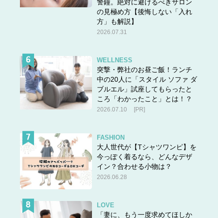
警鐘。絶対に避けるべきサロン
きました。今の自分だったらどう考えるだろうかと、今一
の見極め方【後悔しない「入れ
方」も解説】
度みなさんにご覧いただきたいです。また見返すことで、
2026.07.31
みなさんの中に違う新しいものが生まれる瞬間があった
ら、すごく光栄です。」
WELLNESS
突撃・弊社のお昼ご飯！ランチ
今回の受賞を記念し、奈緒さんのスペシャル動画と受賞作
中の20人に「スタイル ソファ ダ
ブルエル」試座してもらったと
『あなたがしてくれなくても』を期間限定で配信します。
ころ「わかったこと」とは！？
2026.07.10
[PR]
FASHION
バラエティ大賞『水曜日のダウンタウン』(TBSテ
大人世代が【Tシャツワンピ】を
レビ)
今っぽく着るなら、どんなデザ
イン？合わせる小物は？
2026.06.28
TVer累計1億回再生突破による初配信回や、「名探偵津
田」が世間でも話題にもなったことで、3年連続での「バ
ラエティ大賞」受賞です。
LOVE
「妻に、もう一度求めてほしか