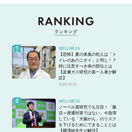
特別賞『呪術廻戦』「懐玉・玉折／渋谷事変」 (毎日放送)
特別賞『薬屋のひとりごと』 (日本テレビ)
特別賞『相席食堂』 (朝日放送テレビ)
特別賞『いろはに千鳥』 (テレビ埼玉)
特別賞『SMBC日本シリーズ2023』
WELLNESS
【恐怖】夏の体臭の犯人は「ト
イレのあのニオイ」と同じ！？
特に注意すべき体の部位とは
【皮膚ガス研究の第一人者が解
説】
ドラマ大賞『あなたがしてくれなくても』(フジテ
2026.08.03
レビ)
夫婦間のタブーに踏み込んだ作品性が話題となり2023年
WELLNESS
のドラマ大賞を受賞。総再生回数5600万を超える大ヒッ
ノーベル賞研究でも注目！「腸
活＝便通対策ではない」今急増
トとなりました。
している「大腸がん」のリスク
を下げるためにできることとは
【國澤純先生が解説】