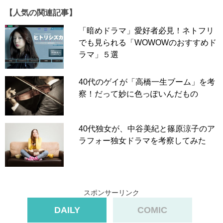
【人気の関連記事】
「暗めドラマ」愛好者必見！ネトフリ
でも見られる「WOWOWのおすすめド
ラマ」５選
【TVerアワード2023】受賞番組
40代のゲイが「高橋一生ブーム」を考
察！だって妙に色っぽいんだもの
ドラマ大賞 『あなたがしてくれなくても』 (フジテレビ)
バラエティ大賞 『水曜日のダウンタウン』 (TBSテレビ)
40代独女が、中谷美紀と篠原涼子のア
特別賞『VIVANT』 (TBSテレビ)
ラフォー独女ドラマを考察してみた
特別賞『夫婦が壊れるとき』 (日本テレビ)
特別賞『まつもtoなかい』 (フジテレビ)
特別賞『アメトーーク！』 (テレビ朝日)
スポンサーリンク
特別賞『ラヴィット！』 (TBSテレビ)
DAILY
COMIC
特別賞『ワンピース』 (フジテレビ)