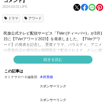
コメント】
2024.03.01
LIFE
ドラマ
アワード
民放公式テレビ配信サービス「TVer (ティーバー)」が3月1
日に【TVerアワード2023】を発表しました。【TVerアワ
ード】の発表を記念し、受賞ドラマ、バラエティ、アニメ
の受賞作品や傑作回が期間限定で配信されます。さらに授
賞式の模様や受賞者の喜びの声など、TVer限定スペシャル
続きを読む
動画も特別配信。TVerはすべて無料で見放題です。
この記事は
オトナサローネ編集部
木村美穂
スポンサーリンク
スポンサーリンク