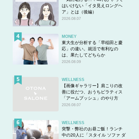
はいけない「イタ見えロングヘ
ア」とは（後編）
2026.08.07
MONEY
東大生が分析する「早稲田と慶
応」の違い。就活で有利なの
は、果たしてどちらか
2026.08.09
WELLNESS
【画像ギャラリー】肩こりの改
善に役だつ、おうちピラティス
「アームプッシュ」のやり方
2026.08.07
WELLNESS
突撃・弊社のお昼ご飯！ランチ
中の20人に「スタイル ソファ ダ