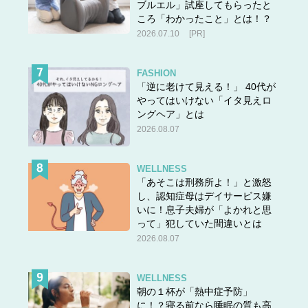
ブルエル」試座してもらったと
ころ「わかったこと」とは！？
2026.07.10
[PR]
FASHION
「逆に老けて見える！」 40代が
やってはいけない「イタ見えロ
ングヘア」とは
2026.08.07
WELLNESS
「あそこは刑務所よ！」と激怒
し、認知症母はデイサービス嫌
いに！息子夫婦が「よかれと思
って」犯していた間違いとは
2026.08.07
WELLNESS
朝の１杯が「熱中症予防」
に！？寝る前なら睡眠の質も高