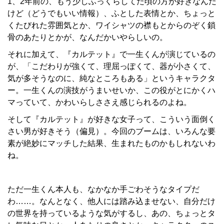
1、2年前の、もう少しふっくらしてた頃の方が好きなんだ
けど（どうでもいい情報）、ふとした表情とか、ちょっと
くたびれた雰囲気とか、ワイシャツの襟もとからのぞく鎖
骨のあたりとかが、なんだかいやらしいの。
それに加えて、『カルテット』で一生くんが演じているの
が、「こだわりが強くて、理屈っぽくて、器が小さくて、
気が多そうなのに、純なところもある」というキャラクタ
ー。一生くんの演技がうまいせいか、この役がとにかくハ
マっていて、かわいらしささえ感じられるのよね。
そして『カルテット』が好きな女子って、こういう面倒く
さい男が好きそう（偏見）。今回のブームは、いろんな要
素が絶妙にマッチした結果、生まれたものかもしれないわ
ね。
ただ一生くん本人も、なかなか手ごわそうなタイプだ
わ……。なんとなく、他人には踏み込ませない、自分だけ
の世界を持っているような気がするし、あの、ちょっとタ