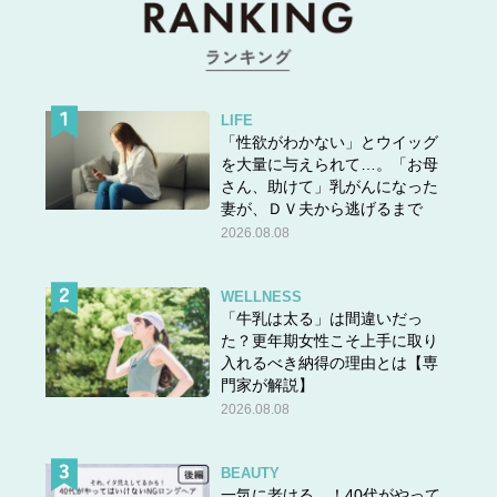
LIFE
「性欲がわかない」とウイッグ
を大量に与えられて…。「お母
さん、助けて」乳がんになった
妻が、ＤＶ夫から逃げるまで
2026.08.08
WELLNESS
「牛乳は太る」は間違いだっ
た？更年期女性こそ上手に取り
入れるべき納得の理由とは【専
門家が解説】
2026.08.08
BEAUTY
一気に老ける…！40代がやって