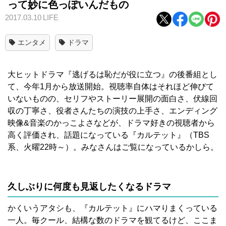
って妙に色っぽいんだもの
2017.03.10
LIFE
エンタメ
ドラマ
大ヒットドラマ『逃げるは恥だが役に立つ』の後番組とし
て、今年1月から放送開始。視聴率自体はそれほど伸びて
いないものの、セリフやストーリー展開の面白さ、伏線回
収の丁寧さ、役者さんたちの演技の上手さ、エンディング
映像&音楽のかっこよさなどが、ドラマ好きの視聴者から
高く評価され、話題になっている『カルテット』（TBS
系、火曜22時～）。みなさんはご覧になっているかしら。
久しぶりに何度も見返したくなるドラマ
かくいうアタシも、『カルテット』にハマりまくっている
一人。毎クール、結構な数のドラマを観てるけど、ここま