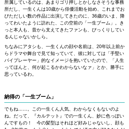
所属しているのは、あまりゴリ押しとかしなさそうな事務
所だし、一生くんは10歳から俳優活動を始め、これまでお
びただしい数の作品に出演してきたのに、36歳のいま、降
ってわいたように訪れた、この空前の「一生ブーム」。き
っと本人も、昔から支えてきたファンも、びっくりしてい
るんじゃないかしら。
ちなみにアタシも、一生くんの顔や名前は、20年以上前か
らドラマや舞台で見て知っていて、彼に対しては「手堅い
バイプレーヤー」的なイメージを抱いていたので、「人生
ってほんと、何が起こるかわからないなァ」とか、勝手に
思っているわ。
納得の「一生ブーム」
でもね……。この一生くん人気、わからなくもないのよ
ね。だって、『カルテット』での一生くん、妙に色っぽい
んですもの！ 今の髪型はそれほど好みじゃないし、顔も