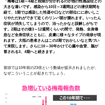
「梅毒は1期～4期と段階が分かれるのが他の性感染症との
大きな違いです。感染から10日～3週間ほどの潜伏期間を
経て、1期では感染した性器や口などの部位にに赤いしこ
りやただれができて近くのリンパ節が腫れます。いったん
症状が消失してしまうので、治ったかなと誤解しがちで
す。2期はその後3～12週間くらいの間で、発熱、全身倦
怠など全身症状とともに、皮膚に様々なタイプの発疹が現
れます。大抵の患者さんはこの2期でおかしいなと気づい
て来院します。さらに10～30年かけて心臓や血管、脳が
冒される3、4期へと続きます」
冒頭では10年前の23倍という数値が提示されましたが、
なぜこういうことが起きたでしょう。