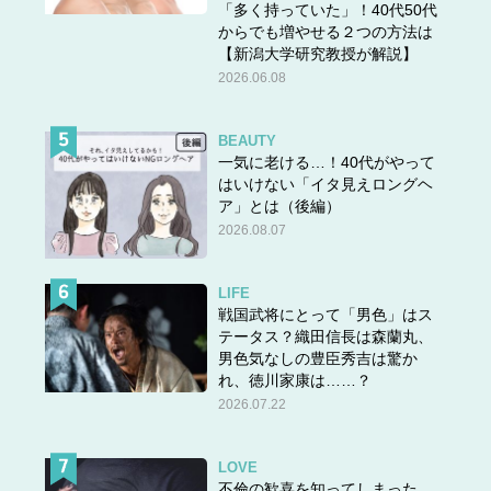
「多く持っていた」！40代50代
からでも増やせる２つの方法は
【新潟大学研究教授が解説】
2026.06.08
BEAUTY
一気に老ける…！40代がやって
はいけない「イタ見えロングヘ
ア」とは（後編）
2026.08.07
LIFE
戦国武将にとって「男色」はス
テータス？織田信長は森蘭丸、
男色気なしの豊臣秀吉は驚か
れ、徳川家康は……？
2026.07.22
LOVE
不倫の歓喜を知ってしまった…