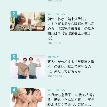
2026.08.08
WELLNESS
朝の１杯が「熱中症予防」
に！？寝る前なら睡眠の質も高
める「ほぼ完全栄養食」の飲み
物とは？【管理栄養士が教え
る】
2026.08.08
MONEY
東大生が分析する「早稲田と慶
応」の違い。就活で有利なの
は、果たしてどちらか
2026.08.09
WELLNESS
30代から急降下、60代で枯渇す
る「若返りたんぱく質」。実年
齢より若くて美しい芸能人は