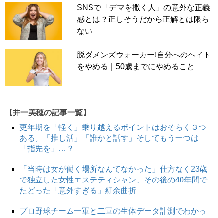
SNSで「デマを撒く人」の意外な正義
感とは？正しそうだから正解とは限ら
ない
脱ダメンズウォーカー!自分へのヘイト
をやめる｜50歳までにやめること
【井一美穂の記事一覧】
更年期を「軽く」乗り越えるポイントはおそらく３つ
ある。「推し活」「誰かと話す」そしてもう一つは
「指先を」…？
「当時は女が働く場所なんてなかった」仕方なく23歳
で独立した女性エステティシャン、その後の40年間で
たどった「意外すぎる」紆余曲折
プロ野球チーム一軍と二軍の生体データ計測でわかっ