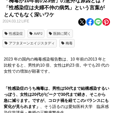
「梅毒が10年前の23倍」の意外な原因とは？
「性感染症は夫婦不仲の病気」という言葉が
とんでもなく深いワケ
2024.03.12
LIFE
性感染症
AAPJ
医師に聞く
アフタヌーンエイジスタディ
梅毒
2023 年の国内の梅毒感染報告数は、10 年前の2013 年と
⽐較すると、男性約10 倍、⼥性は約23 倍。中でも20 代の
⼥性での増加が顕著です。
「性感染症のうち梅毒は、男性は50代まで結構感染するい
っぽう、女性は20代がピークで30代まで続き、そこから
急に減ります。ですが、コロナ禍を経てこのバランスにも
変化が見られます」
、そう語るのは愛知医科大学 臨床感
染症学講座・教授の三鴨廣繁先生。