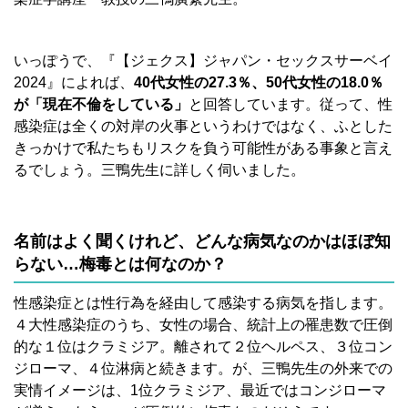
いっぽうで、『【ジェクス】ジャパン・セックスサーベイ
2024』によれば、
40代女性の27.3％、50代女性の18.0％
が「現在不倫をしている」
と回答しています。従って、性
感染症は全くの対岸の火事というわけではなく、ふとした
きっかけで私たちもリスクを負う可能性がある事象と言え
るでしょう。三鴨先生に詳しく伺いました。
名前はよく聞くけれど、どんな病気なのかはほぼ知
らない…梅毒とは何なのか？
性感染症とは性行為を経由して感染する病気を指します。
４大性感染症のうち、女性の場合、統計上の罹患数で圧倒
的な１位はクラミジア。離されて２位ヘルペス、３位コン
ジローマ、４位淋病と続きます。が、三鴨先生の外来での
実情イメージは、1位クラミジア、最近ではコンジローマ