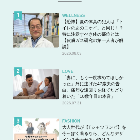
WELLNESS
【恐怖】夏の体臭の犯人は「ト
イレのあのニオイ」と同じ！？
特に注意すべき体の部位とは
【皮膚ガス研究の第一人者が解
説】
2026.08.03
LOVE
「妻に、もう一度求めてほしか
った」外に逃げた47歳夫の告
白。痛烈な遠回りを経てたどり
着いた「10数年目の本音」
2026.07.31
FASHION
大人世代が【Tシャツワンピ】を
今っぽく着るなら、どんなデザ
イン？合わせる小物は？