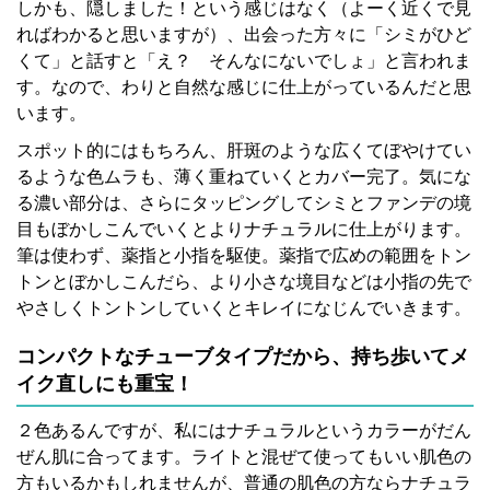
しかも、隠しました！という感じはなく（よーく近くで見
ればわかると思いますが）、出会った方々に「シミがひど
くて」と話すと「え？ そんなにないでしょ」と言われま
す。なので、わりと自然な感じに仕上がっているんだと思
います。
スポット的にはもちろん、肝斑のような広くてぼやけてい
るような色ムラも、薄く重ねていくとカバー完了。気にな
る濃い部分は、さらにタッピングしてシミとファンデの境
目もぼかしこんでいくとよりナチュラルに仕上がります。
筆は使わず、薬指と小指を駆使。薬指で広めの範囲をトン
トンとぼかしこんだら、より小さな境目などは小指の先で
やさしくトントンしていくとキレイになじんでいきます。
コンパクトなチューブタイプだから、持ち歩いてメ
イク直しにも重宝！
２色あるんですが、私にはナチュラルというカラーがだん
ぜん肌に合ってます。ライトと混ぜて使ってもいい肌色の
方もいるかもしれませんが、普通の肌色の方ならナチュラ