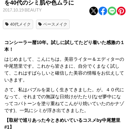
を40代のシミ肌や色ムラに
2017.10.19
BEAUTY
40代メイク
ベースメイク
コンシーラー暦10
年。試しに試してたどり着いた感激の１
本！
はじめまして、こんにちは。美容ライター＆エディターの
中尾慧里です。これから皆さまに、自分でくまなく試し
て、これはすばらしいと確信した美容の情報をお伝えして
いきます。
さて、私はバブルを楽しく生きてきました。が。４０代に
なって、それまでの無謀な日焼けがたたり(なぜ夢中にな
ってコパトーンを塗り重ねてこんがり焼いていたのかナゾ
です)、一気にシミが浮き出てきました。
【取材で巡りあった今ときめいているコスメby中尾慧里
#1
】