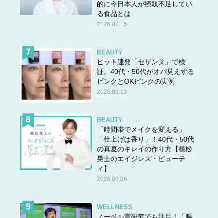
的に今日本人が摂取不足してい
る食品とは
2026.07.15
BEAUTY
ヒット連発「セザンヌ」で検
証。40代・50代がオバ見えする
ピンクとOKピンクの実例
2026.03.13
BEAUTY
「時間帯でメイクを変える」
「仕上げは香り」！40代・50代
の真夏のキレイの作り方【植松
晃士のエイジレス・ビューテ
ィ】
2026.08.06
WELLNESS
ノーベル賞研究でも注目！「腸