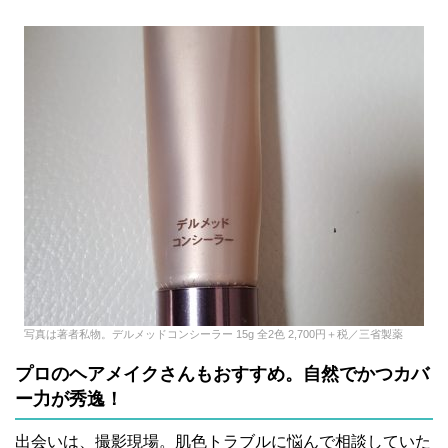
写真は著者私物。デルメッドコンシーラー 15g 全2色 2,700円＋税／三省製薬
プロのヘアメイクさんもおすすめ。自然でかつカバ
ー力が秀逸！
出会いは、撮影現場。肌色トラブルに悩んで相談していた