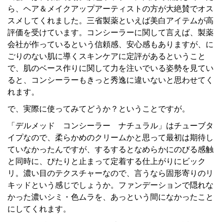
ら、ヘア＆メイクアップアーティストの方が大絶賛でオス
スメしてくれました。三省製薬といえば美白アイテムが高
評価を受けています。コンシーラーに関して言えば、製薬
会社が作っているという信頼感、安心感もありますが、に
ごりのない肌に導くスキンケアに定評があるということ
で、肌のベース作りに関して力を注いでいる姿勢を見てい
ると、コンシーラーもきっと秀逸に違いないと思わせてく
れます。
で、実際に使ってみてどうか？ということですが。
「デルメッド コンシーラー ナチュラル」はチューブタ
イプなので、柔らかめのクリームかと思って最初は期待し
ていなかったんですが、するするとなめらかにのびる感触
と同時に、ぴたりと止まって定着する仕上がりにビック
リ。濃い目のテクスチャーなので、言うなら固形寄りのリ
キッドという感じでしょうか。ファンデーションで隠れな
かった濃いシミ・色ムラを、あっという間になかったこと
にしてくれます。