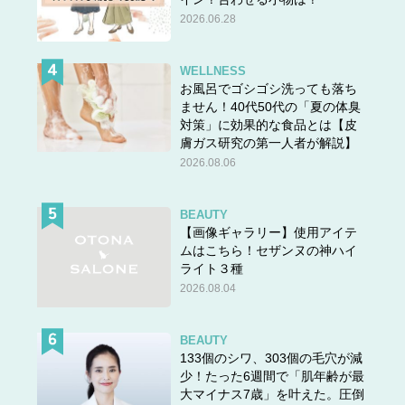
2026.06.28
WELLNESS
お風呂でゴシゴシ洗っても落ち
ません！40代50代の「夏の体臭
対策」に効果的な食品とは【皮
膚ガス研究の第一人者が解説】
2026.08.06
BEAUTY
【画像ギャラリー】使用アイテ
ムはこちら！セザンヌの神ハイ
ライト３種
2026.08.04
BEAUTY
133個のシワ、303個の毛穴が減
少！たった6週間で「肌年齢が最
大マイナス7歳」を叶えた。圧倒