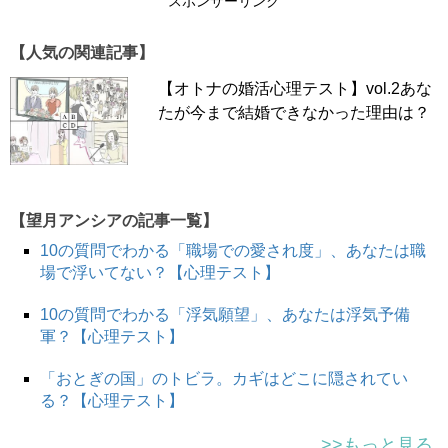
スポンサーリンク
【人気の関連記事】
A 自分が好きな洋楽やロック
【オトナの婚活心理テスト】vol.2あな
▶▶結果を見る
たが今まで結婚できなかった理由は？
B だれでも知っているJポップ
▶▶結果を見る
【望月アンシアの記事一覧】
10の質問でわかる「職場での愛され度」、あなたは職
C エモい歌謡曲や演歌
場で浮いてない？【心理テスト】
▶▶結果を見る
10の質問でわかる「浮気願望」、あなたは浮気予備
軍？【心理テスト】
D 人が歌うのを聞く専門
「おとぎの国」のトビラ。カギはどこに隠されてい
▶▶結果を見る
る？【心理テスト】
>>もっと見る