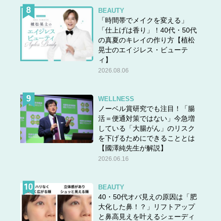
BEAUTY
「時間帯でメイクを変える」
「仕上げは香り」！40代・50代
の真夏のキレイの作り方【植松
晃士のエイジレス・ビューテ
ィ】
2026.08.06
WELLNESS
ノーベル賞研究でも注目！「腸
活＝便通対策ではない」今急増
している「大腸がん」のリスク
を下げるためにできることとは
【國澤純先生が解説】
2026.06.16
BEAUTY
40・50代オバ見えの原因は「肥
大化した鼻！？」リフトアップ
と鼻高見えを叶えるシェーディ