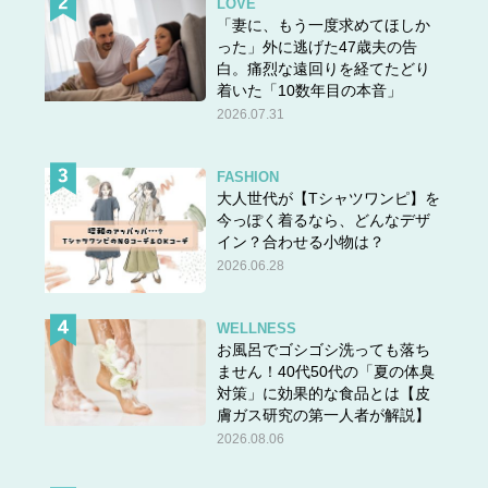
LOVE
「妻に、もう一度求めてほしか
った」外に逃げた47歳夫の告
白。痛烈な遠回りを経てたどり
着いた「10数年目の本音」
2026.07.31
FASHION
大人世代が【Tシャツワンピ】を
今っぽく着るなら、どんなデザ
イン？合わせる小物は？
2026.06.28
WELLNESS
お風呂でゴシゴシ洗っても落ち
ません！40代50代の「夏の体臭
対策」に効果的な食品とは【皮
膚ガス研究の第一人者が解説】
2026.08.06