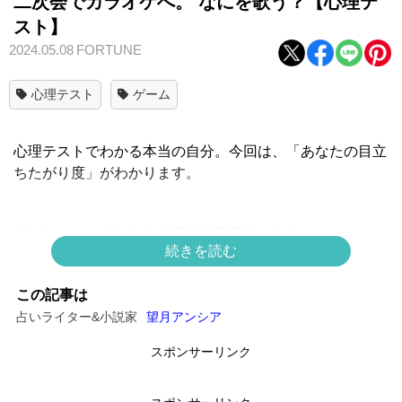
二次会でカラオケへ。 なにを歌う？【心理テ
スト】
2024.05.08
FORTUNE
心理テスト
ゲーム
心理テストでわかる本当の自分。今回は、
「あなたの目立
ちたがり度」がわかります
。
▶▶▶next：
「
あなたの理想の家庭像
」は？
続きを読む
この記事は
占いライター&小説家
望月アンシア
QUESTION
スポンサーリンク
パーティーの二次会でカラオケに行ったら、なにを歌いま
すか？