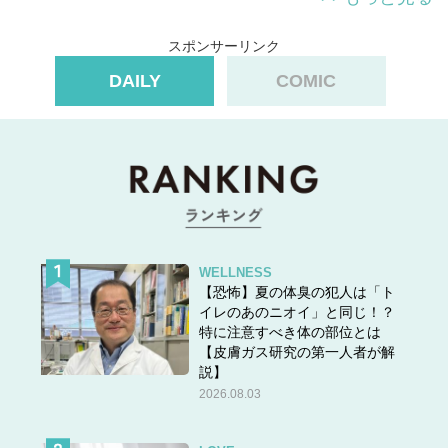
スポンサーリンク
あなたはどれを選びましたか？
DAILY
COMIC
次のページへ >>
1
2
3
4
5
WELLNESS
【恐怖】夏の体臭の犯人は「ト
イレのあのニオイ」と同じ！？
特に注意すべき体の部位とは
【皮膚ガス研究の第一人者が解
説】
2026.08.03