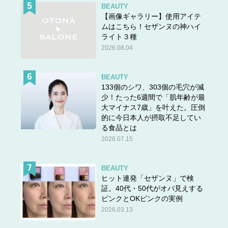
BEAUTY
【画像ギャラリー】使用アイテ
ムはこちら！セザンヌの神ハイ
ライト３種
2026.08.04
BEAUTY
133個のシワ、303個の毛穴が減
少！たった6週間で「肌年齢が最
大マイナス7歳」を叶えた。圧倒
的に今日本人が摂取不足してい
る食品とは
2026.07.15
BEAUTY
ヒット連発「セザンヌ」で検
証。40代・50代がオバ見えする
ピンクとOKピンクの実例
2026.03.13