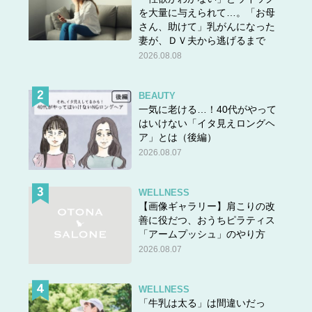
を大量に与えられて…。「お母
さん、助けて」乳がんになった
妻が、ＤＶ夫から逃げるまで
2026.08.08
BEAUTY
一気に老ける…！40代がやって
はいけない「イタ見えロングヘ
ア」とは（後編）
2026.08.07
WELLNESS
【画像ギャラリー】肩こりの改
善に役だつ、おうちピラティス
「アームプッシュ」のやり方
2026.08.07
WELLNESS
「牛乳は太る」は間違いだっ