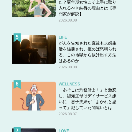
た？更年期女性こそ上手に取り
入れるべき納得の理由とは【専
門家が解説】
2026.08.08
LIFE
がんを告知された直後も夫婦生
活を強要され、拒めば怒鳴られ
る。この地獄から抜け出す方法
はあるのか
2026.08.08
WELLNESS
「あそこは刑務所よ！」と激怒
し、認知症母はデイサービス嫌
いに！息子夫婦が「よかれと思
って」犯していた間違いとは
2026.08.07
LOVE