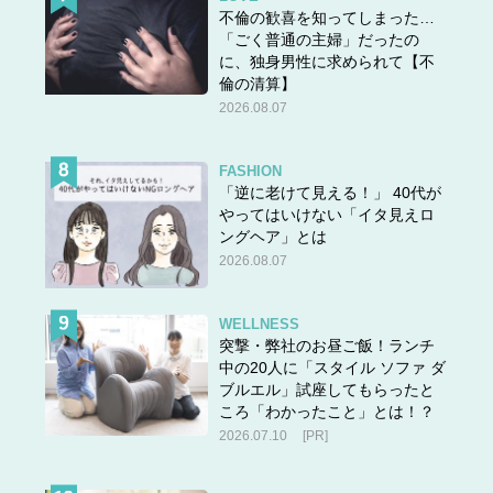
不倫の歓喜を知ってしまった…
「ごく普通の主婦」だったの
に、独身男性に求められて【不
倫の清算】
2026.08.07
FASHION
「逆に老けて見える！」 40代が
やってはいけない「イタ見えロ
ングヘア」とは
2026.08.07
WELLNESS
突撃・弊社のお昼ご飯！ランチ
中の20人に「スタイル ソファ ダ
ブルエル」試座してもらったと
ころ「わかったこと」とは！？
2026.07.10
[PR]