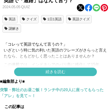
英語で「通路」はなんて言う？
2024.05.05
QUIZ
英語
クイズ
1日1英語
英語クイズ
謎解き
「コレって英語でなんて言うの？」
いざという時に気の利いた英語のフレーズがさらっと言え
たなら、ともどかしく思ったことはありませんか？
この連載では、インドネシアのバリ島に移住して15年、
続きを読む
アメリカ人の夫と、３人のマルチリンガルの男の子の子育
てをしながら暮らすヨガ講師Tomomiが
■編集部より■
英語の身近な表現をクイズ形式でお届けします。
突撃・弊社のお昼ご飯！ランチ中の20人に座ってもらった
「アレ」を見て～！
「通路」って英語で言えますか？
正解は
この記事は