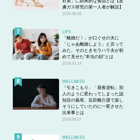
対策」に効果的な食品とは【皮
膚ガス研究の第一人者が解説】
2026.08.06
LIFE
「離婚だ！」が口ぐせの夫に
「じゃあ離婚しよう」と言って
みた。そのときモラハラ夫が初
めて見せた“本当の顔”とは
2026.03.14
WELLNESS
「引きこもり」「昼夜逆転」別
人のように変わってしまった認
知症の義母。近距離介護で楽し
そうにしていたのに一変させた
出来事とは
2026.08.07
WELLNESS