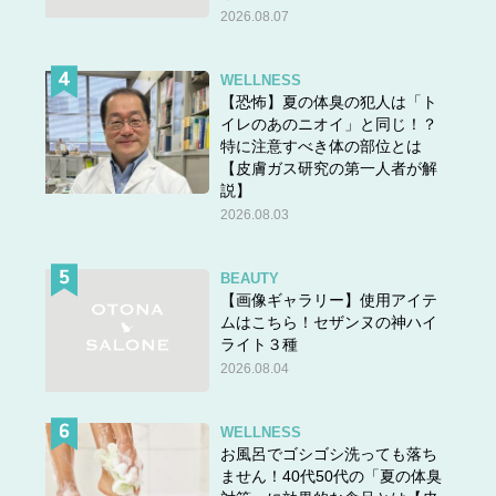
2026.08.07
WELLNESS
【恐怖】夏の体臭の犯人は「ト
イレのあのニオイ」と同じ！？
特に注意すべき体の部位とは
【皮膚ガス研究の第一人者が解
説】
2026.08.03
BEAUTY
答えは＞＞
こちら
【画像ギャラリー】使用アイテ
ムはこちら！セザンヌの神ハイ
ライト３種
2026.08.04
WELLNESS
お風呂でゴシゴシ洗っても落ち
ません！40代50代の「夏の体臭