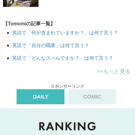
飛行機に乗るとき、通路側にするか、窓側にするかで悩む
方は多いのではないでしょうか？
そんな時、aisle （通路）を覚えておくと便利です。ま
【Tomomiの記事一覧】
た、スーパーマーケットなどでも役立ちますよ。
英語で「何が含まれていますか？」は何て言う？
英語で「自分の職業」は何て言う？
早速例文を見ていきましょう。
▶航空会社のチケットカウンターにて
英語で「どんなスペルですか？」は何て言う？
Do you have an aisle seat available for this flight?
>>もっと見る
まだ通路側の空席はありますか？
Would you like a window or aisle seat?
スポンサーリンク
窓側と通路側どちらの席がいいですか？
DAILY
COMIC
Please give me an aisle seat.
通路側の席でお願いします。
▶スーパーマーケットにて