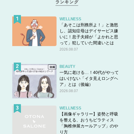
Where can I find the milk?
牛乳はどちらにありますか？
In the dairy section next to aisle 4.
WELLNESS
「あそこは刑務所よ！」と激怒
通路4番の隣の常食売り場にあります。
し、認知症母はデイサービス嫌
いに！息子夫婦が「よかれと思
って」犯していた間違いとは
このように使います。
2026.08.07
ちなみに、読み方はAisle＝アイル です。
BEAUTY
ぜひ覚えておきましょう。
一気に老ける…！40代がやって
はいけない「イタ見えロングヘ
ア」とは（後編）
★他の問題にもチャレンジ！
2026.08.07
WELLNESS
【画像ギャラリー】姿勢と呼吸
を整える、おうちピラティス
「胸椎伸展カールアップ」のや
り方