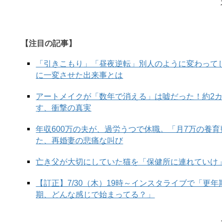
ます。
白Tシャツと黒パンツの上に、丈が長い白シャツ
体の横幅が半分に。カジュアルですが、ロエベの
【注目の記事】
「引きこもり」「昼夜逆転」別人のように変わって
に一変させた出来事とは
次の
アートメイクが「数年で消える」は嘘だった！約2
す、衝撃の真実
年収600万の夫が、過労うつで休職。「月7万の養
た、再婚妻の悲痛な叫び
亡き父が大切にしていた猫を「保健所に連れていけ
【訂正】7/30（木）19時～インスタライブで「更
期、どんな感じで始まってる？」