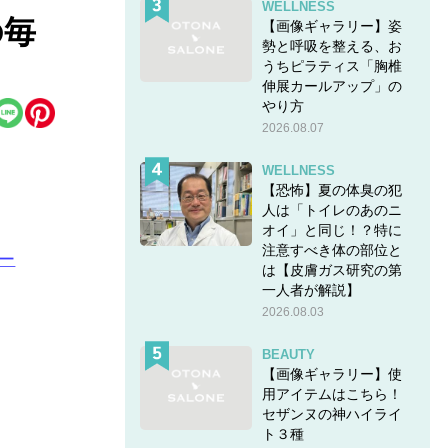
WELLNESS
の毎
【画像ギャラリー】姿
勢と呼吸を整える、お
うちピラティス「胸椎
伸展カールアップ」の
やり方
2026.08.07
WELLNESS
【恐怖】夏の体臭の犯
人は「トイレのあのニ
オイ」と同じ！？特に
注意すべき体の部位と
ー
は【皮膚ガス研究の第
一人者が解説】
2026.08.03
BEAUTY
【画像ギャラリー】使
用アイテムはこちら！
織る
セザンヌの神ハイライ
使え
ト３種