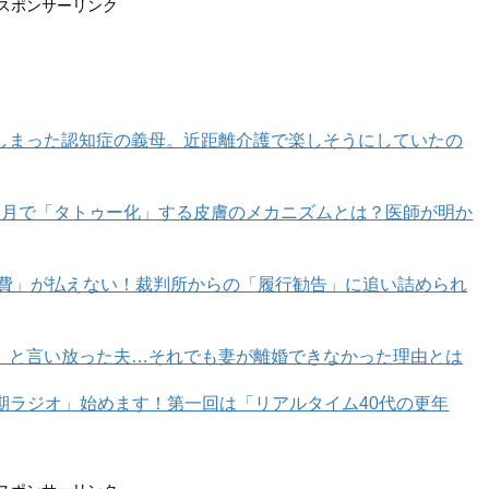
スポンサーリンク
をさらりと羽織っています。そのため、縦のラインが強調さ
パズルバッグがコーデ全体を高見えさせてくれます。
しまった認知症の義母。近距離介護で楽しそうにしていたの
ページへ >>
カ月で「タトゥー化」する皮膚のメカニズムとは？医師が明か
育費」が払えない！裁判所からの「履行勧告」に追い詰められ
1
2
」と言い放った夫…それでも妻が離婚できなかった理由とは
年期ラジオ」始めます！第一回は「リアルタイム40代の更年