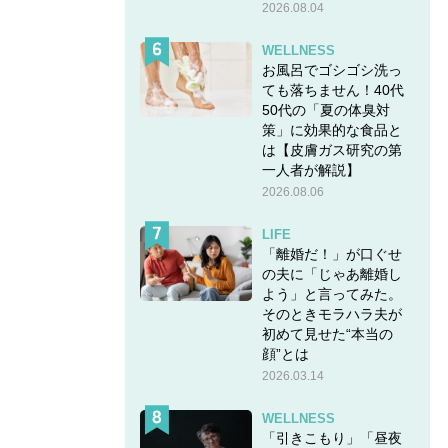
2026.08.04
れ、
WELLNESS
お風呂でゴシゴシ洗っ
ても落ちません！40代
50代の「夏の体臭対
策」に効果的な食品と
は【皮膚ガス研究の第
一人者が解説】
2026.08.06
LIFE
「離婚だ！」が口ぐせ
の夫に「じゃあ離婚し
よう」と言ってみた。
そのときモラハラ夫が
初めて見せた“本当の
顔”とは
2026.03.14
WELLNESS
「引きこもり」「昼夜