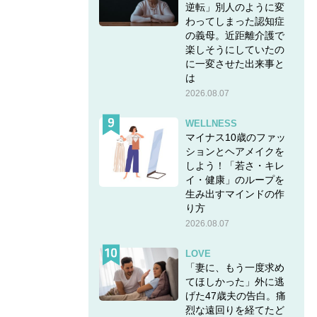
逆転」別人のように変
わってしまった認知症
の義母。近距離介護で
楽しそうにしていたの
に一変させた出来事と
は
2026.08.07
WELLNESS
マイナス10歳のファッ
ションとヘアメイクを
しよう！「若さ・キレ
イ・健康」のループを
生み出すマインドの作
り方
2026.08.07
LOVE
「妻に、もう一度求め
てほしかった」外に逃
げた47歳夫の告白。痛
烈な遠回りを経てたど