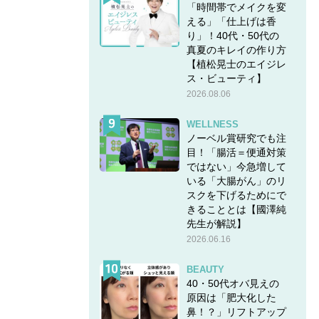
「時間帯でメイクを変
いると
える」「仕上げは香
り」！40代・50代の
真夏のキレイの作り方
リビン
【植松晃士のエイジレ
ス・ビューティ】
戻った
2026.08.06
えま
WELLNESS
ノーベル賞研究でも注
目！「腸活＝便通対策
ではない」今急増して
いる「大腸がん」のリ
スクを下げるためにで
きることとは【國澤純
先生が解説】
2026.06.16
BEAUTY
40・50代オバ見えの
原因は「肥大化した
鼻！？」リフトアップ