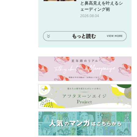
と鼻高見えを叶えるシ
ェーディング術
2026.08.04
とヘッ
プレゼ
が多い
の始め
ださ
るのも
ムが出