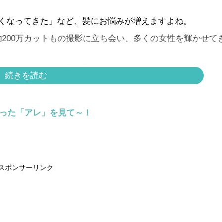
薄くなってきた」など、髪にお悩みが増えますよね。
200万カットもの撮影に立ち会い、多くの女性を輝かせて
するシャンプーの選び方を伺いました。
続きを読む
ケがある！20年間で約4万人のヘアチェンジに携わったプ
らった「アレ」を見て～！
ってこそ！
スポンサーリンク