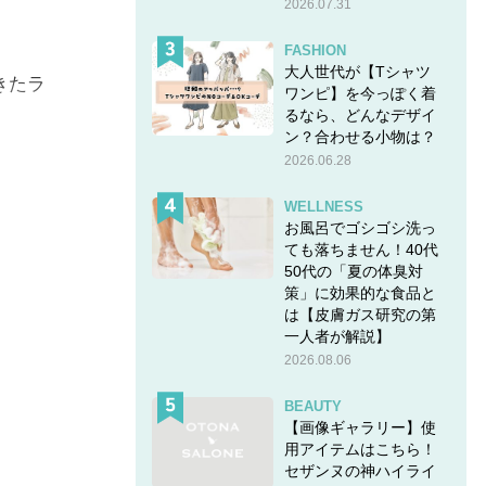
2026.07.31
FASHION
大人世代が【Tシャツ
きたラ
ワンピ】を今っぽく着
るなら、どんなデザイ
ン？合わせる小物は？
2026.06.28
WELLNESS
ロが語る
お風呂でゴシゴシ洗っ
ても落ちません！40代
50代の「夏の体臭対
策」に効果的な食品と
は【皮膚ガス研究の第
一人者が解説】
2026.08.06
BEAUTY
【画像ギャラリー】使
用アイテムはこちら！
セザンヌの神ハイライ