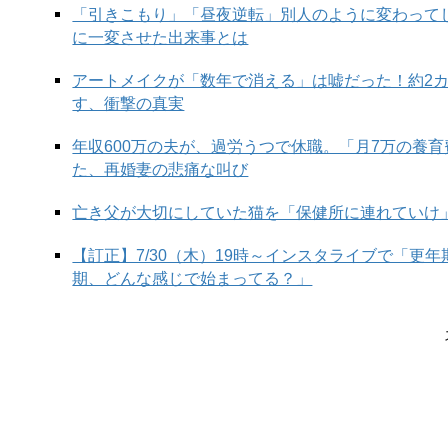
「引きこもり」「昼夜逆転」別人のように変わって
に一変させた出来事とは
アートメイクが「数年で消える」は嘘だった！約2
す、衝撃の真実
年収600万の夫が、過労うつで休職。「月7万の養
た、再婚妻の悲痛な叫び
亡き父が大切にしていた猫を「保健所に連れていけ
（右から）uka scalp brus
【訂正】7/30（木）19時～インスタライブで「更
ブラシ 1,925円(税込)／ETVO
期、どんな感じで始まってる？」
――40代50代のオトナサローネ読者に、おすすめ
血行が良くない頭皮からは健康な髪が育たないので
ラシ ケンザン」のような
シリコン製のマッサージ
皮を柔らかくすると、顔のたるみも引きあがると思