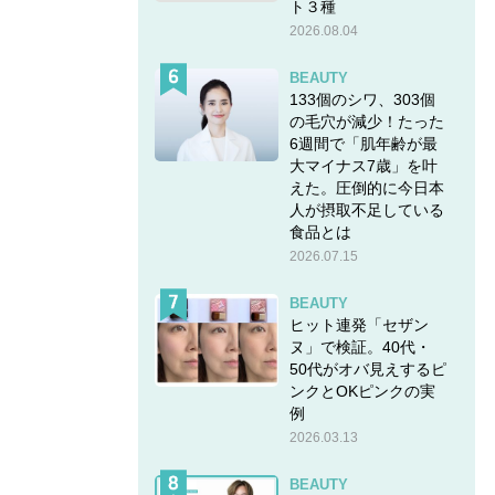
ト３種
2026.08.04
BEAUTY
133個のシワ、303個
の毛穴が減少！たった
6週間で「肌年齢が最
大マイナス7歳」を叶
えた。圧倒的に今日本
人が摂取不足している
食品とは
2026.07.15
BEAUTY
ヒット連発「セザン
ヌ」で検証。40代・
50代がオバ見えするピ
カルプブ
ンクとOKピンクの実
て。頭
例
2026.03.13
BEAUTY