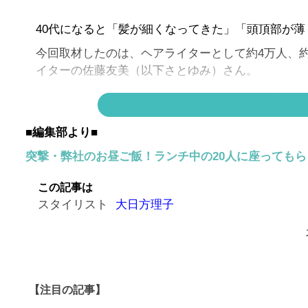
40代になると「髪が細くなってきた」「頭頂部が
今回取材したのは、ヘアライターとして約4万人、約
イターの佐藤友美（以下さとゆみ）さん。
前編に続く後編では、おすすめのヘアケアや若見え
■編集部より■
◀◀
【前の記事】
似合う髪型に出合えないのにはワ
突撃・弊社のお昼ご飯！ランチ中の20人に座っても
意外なオーダーの極意とは？
この記事は
スタイリスト
大日方理子
健康な髪は血行の良い「頭皮」があ
【注目の記事】