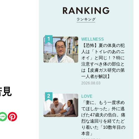
WELLNESS
【恐怖】夏の体臭の犯
人は「トイレのあのニ
オイ」と同じ！？特に
注意すべき体の部位と
は【皮膚ガス研究の第
一人者が解説】
2026.08.03
若見
LOVE
「妻に、もう一度求め
てほしかった」外に逃
げた47歳夫の告白。痛
烈な遠回りを経てたど
り着いた「10数年目の
本音」