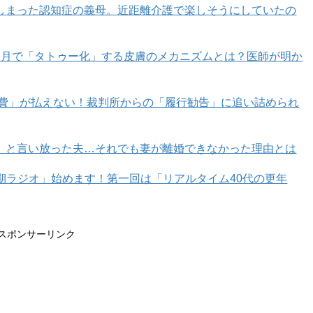
しまった認知症の義母。近距離介護で楽しそうにしていたの
カ月で「タトゥー化」する皮膚のメカニズムとは？医師が明か
育費」が払えない！裁判所からの「履行勧告」に追い詰められ
」と言い放った夫…それでも妻が離婚できなかった理由とは
h kenzan ¥2,420(税込)／uka リラクシングマッサージ
年期ラジオ」始めます！第一回は「リアルタイム40代の更年
S
のヘアケアはありますか？
スポンサーリンク
、まずおすすめしたいのが頭皮のマッサージ。ukaの「ス
ブラシ
を使って、テレビを見ながら頭皮をマッサージしてみ
います。