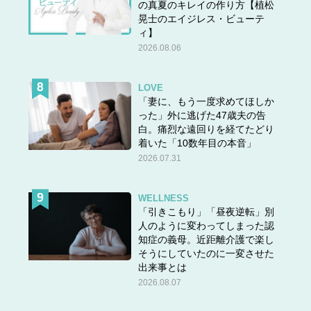
の真夏のキレイの作り方【植松
晃士のエイジレス・ビューテ
ィ】
2026.08.06
LOVE
「妻に、もう一度求めてほしか
った」外に逃げた47歳夫の告
白。痛烈な遠回りを経てたどり
着いた「10数年目の本音」
2026.07.31
WELLNESS
「引きこもり」「昼夜逆転」別
人のように変わってしまった認
知症の義母。近距離介護で楽し
そうにしていたのに一変させた
出来事とは
2026.08.07