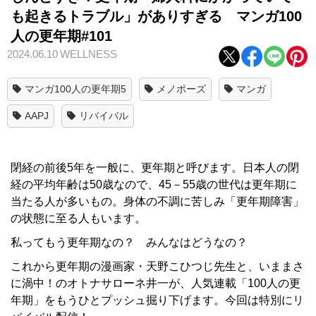
も起きるトラブル」がありすぎる マンガ100
人の更年期#101
2024.06.10
WELLNESS
マンガ100人の更年期5
メノポーズ
マンガ
AAPJ
リバイバル
閉経の前後5年を一般に、更年期と呼びます。日本人の閉
経の平均年齢は50歳なので、45－55歳の世代は更年期に
当たる人が多いもの。身体の不調に苦しみ「更年期障害」
の状態に至る人もいます。
私ってもう更年期なの？ みんなはどうなの？
これから更年期の漫画家・天野こひつじ先生と、いままさ
に渦中！のオトナサローネ井一が、人気連載「100人の更
年期」をもうひとプッシュ掘り下げます。今回は特別にリ