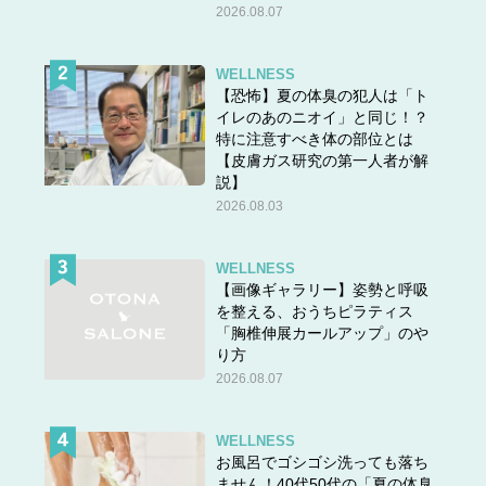
2026.08.07
WELLNESS
【恐怖】夏の体臭の犯人は「ト
イレのあのニオイ」と同じ！？
特に注意すべき体の部位とは
【皮膚ガス研究の第一人者が解
説】
2026.08.03
WELLNESS
【画像ギャラリー】姿勢と呼吸
を整える、おうちピラティス
「胸椎伸展カールアップ」のや
り方
2026.08.07
WELLNESS
お風呂でゴシゴシ洗っても落ち
ません！40代50代の「夏の体臭