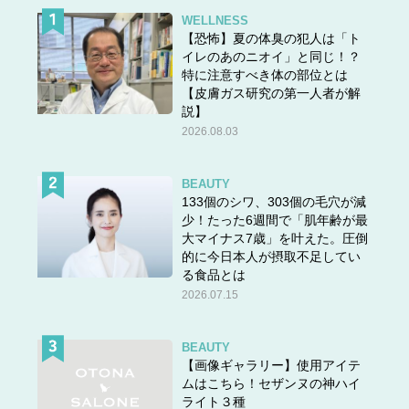
WELLNESS
【恐怖】夏の体臭の犯人は「ト
イレのあのニオイ」と同じ！？
特に注意すべき体の部位とは
【皮膚ガス研究の第一人者が解
説】
2026.08.03
BEAUTY
133個のシワ、303個の毛穴が減
少！たった6週間で「肌年齢が最
大マイナス7歳」を叶えた。圧倒
的に今日本人が摂取不足してい
る食品とは
2026.07.15
BEAUTY
【画像ギャラリー】使用アイテ
ムはこちら！セザンヌの神ハイ
ライト３種