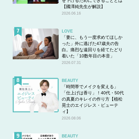
を下げるためにできることとは
【國澤純先生が解説】
2026.06.16
LOVE
「妻に、もう一度求めてほしか
った」外に逃げた47歳夫の告
白。痛烈な遠回りを経てたどり
着いた「10数年目の本音」
2026.07.31
BEAUTY
「時間帯でメイクを変える」
「仕上げは香り」！40代・50代
の真夏のキレイの作り方【植松
晃士のエイジレス・ビューテ
ィ】
2026.08.06
BEAUTY