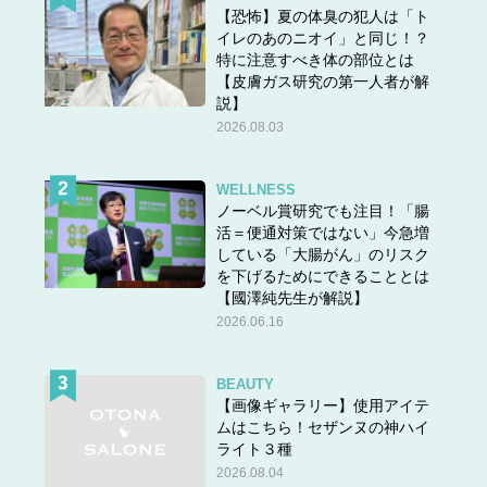
【恐怖】夏の体臭の犯人は「ト
イレのあのニオイ」と同じ！？
特に注意すべき体の部位とは
【皮膚ガス研究の第一人者が解
説】
2026.08.03
WELLNESS
ノーベル賞研究でも注目！「腸
活＝便通対策ではない」今急増
している「大腸がん」のリスク
を下げるためにできることとは
【國澤純先生が解説】
2026.06.16
BEAUTY
【画像ギャラリー】使用アイテ
ムはこちら！セザンヌの神ハイ
ライト３種
2026.08.04