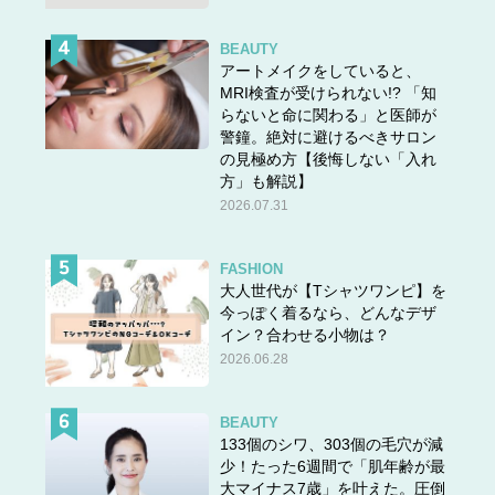
BEAUTY
アートメイクをしていると、
MRI検査が受けられない!? 「知
らないと命に関わる」と医師が
警鐘。絶対に避けるべきサロン
の見極め方【後悔しない「入れ
方」も解説】
2026.07.31
FASHION
大人世代が【Tシャツワンピ】を
今っぽく着るなら、どんなデザ
イン？合わせる小物は？
2026.06.28
BEAUTY
133個のシワ、303個の毛穴が減
少！たった6週間で「肌年齢が最
大マイナス7歳」を叶えた。圧倒