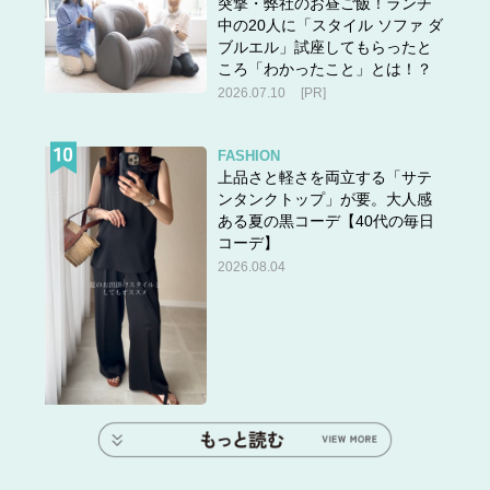
突撃・弊社のお昼ご飯！ランチ
中の20人に「スタイル ソファ ダ
ブルエル」試座してもらったと
ころ「わかったこと」とは！？
2026.07.10
[PR]
FASHION
上品さと軽さを両立する「サテ
ンタンクトップ」が要。大人感
ある夏の黒コーデ【40代の毎日
コーデ】
2026.08.04