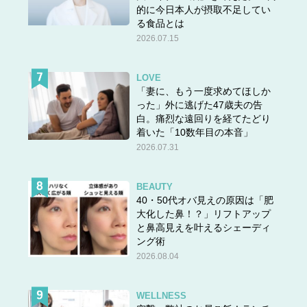
的に今日本人が摂取不足してい
る食品とは
2026.07.15
LOVE
「妻に、もう一度求めてほしか
った」外に逃げた47歳夫の告
白。痛烈な遠回りを経てたどり
着いた「10数年目の本音」
2026.07.31
BEAUTY
40・50代オバ見えの原因は「肥
大化した鼻！？」リフトアップ
と鼻高見えを叶えるシェーディ
ング術
2026.08.04
WELLNESS