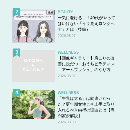
BEAUTY
一気に老ける…！40代がやって
はいけない「イタ見えロングヘ
ア」とは（後編）
2026.08.07
WELLNESS
【画像ギャラリー】肩こりの改
善に役だつ、おうちピラティス
「アームプッシュ」のやり方
2026.08.07
WELLNESS
「牛乳は太る」は間違いだっ
た？更年期女性こそ上手に取り
入れるべき納得の理由とは【専
門家が解説】
2026.08.08