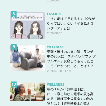
2026.08.07
FASHION
「逆に老けて見える！」 40代が
やってはいけない「イタ見えロ
ングヘア」とは
2026.08.07
WELLNESS
突撃・弊社のお昼ご飯！ランチ
中の20人に「スタイル ソファ ダ
ブルエル」試座してもらったと
ころ「わかったこと」とは！？
2026.07.10
[PR]
WELLNESS
朝の１杯が「熱中症予防」
に！？寝る前なら睡眠の質も高
める「ほぼ完全栄養食」の飲み
物とは？【管理栄養士が教え