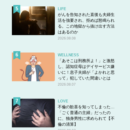
LIFE
がんを告知された直後も夫婦生
活を強要され、拒めば怒鳴られ
る。この地獄から抜け出す方法
はあるのか
2026.08.08
WELLNESS
「あそこは刑務所よ！」と激怒
し、認知症母はデイサービス嫌
いに！息子夫婦が「よかれと思
って」犯していた間違いとは
2026.08.07
LOVE
不倫の歓喜を知ってしまった…
「ごく普通の主婦」だったの
に、独身男性に求められて【不
倫の清算】