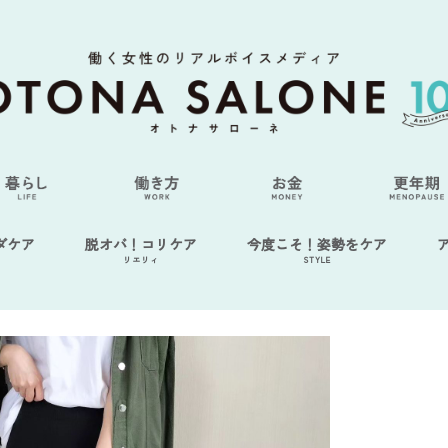
ダケア
脱オバ！コリケア
今度こそ！姿勢をケア
リエリィ
STYLE