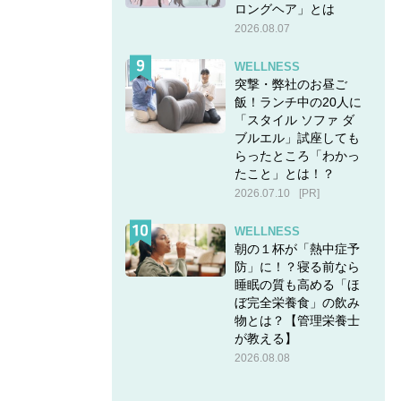
ロングヘア」とは
2026.08.07
WELLNESS
突撃・弊社のお昼ご
飯！ランチ中の20人に
「スタイル ソファ ダ
ブルエル」試座しても
らったところ「わかっ
たこと」とは！？
2026.07.10
[PR]
WELLNESS
朝の１杯が「熱中症予
防」に！？寝る前なら
睡眠の質も高める「ほ
ぼ完全栄養食」の飲み
物とは？【管理栄養士
が教える】
2026.08.08