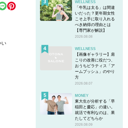
WELLNESS
「牛乳は太る」は間違
いだった？更年期女性
こそ上手に取り入れる
べき納得の理由とは
【専門家が解説】
2026.08.08
いい
WELLNESS
【画像ギャラリー】肩
こりの改善に役だつ、
おうちピラティス「ア
らの
ームプッシュ」のやり
ポサ
方
2026.08.07
MONEY
東大生が分析する「早
稲田と慶応」の違い。
コーデ】
就活で有利なのは、果
たしてどちらか
2026.08.09