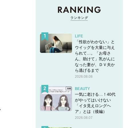
LIFE
「性欲がわかない」と
ウイッグを大量に与え
られて…。「お母さ
ん、助けて」乳がんに
なった妻が、ＤＶ夫か
ら逃げるまで
2026.08.08
BEAUTY
一気に老ける…！40代
がやってはいけない
「イタ見えロングヘ
サ
ア」とは（後編）
2026.08.07