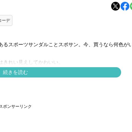
コーデ
あるスポーツサンダルことスポサン。今、買うなら何色が
はきれい見えしてかわいい。
続きを読む
ネートを参考にしてみてください。おすすめなのが5枚目か
ャケットとロンスカを合わせたコーディネートです。白いス
せてくれます。
スポンサーリンク
るだけでTシャツを格上げするアイテム選び【40代の毎日