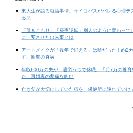
次の
東大生が語る就活事情。サイコパスがバレる心理テ
る？
「引きこもり」「昼夜逆転」別人のように変わって
に一変させた出来事とは
アートメイクが「数年で消える」は嘘だった！約2
す、衝撃の真実
年収600万の夫が、過労うつで休職。「月7万の養
た、再婚妻の悲痛な叫び
亡き父が大切にしていた猫を「保健所に連れていけ