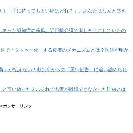
ページへ >>
スト「手に持ってもよい卵はどれ？」、あなたはなんと答え
1
2
しまった認知症の義母。近距離介護で楽しそうにしていたの
カ月で「タトゥー化」する皮膚のメカニズムとは？医師が明か
育費」が払えない！裁判所からの「履行勧告」に追い詰められ
」と言い放った夫…それでも妻が離婚できなかった理由とは
スポンサーリンク