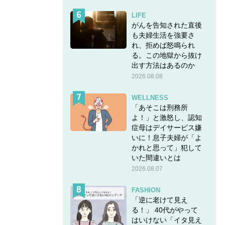
LIFE
がんを告知された直後
も夫婦生活を強要さ
れ、拒めば怒鳴られ
る。この地獄から抜け
出す方法はあるのか
2026.08.08
WELLNESS
「あそこは刑務所
よ！」と激怒し、認知
症母はデイサービス嫌
いに！息子夫婦が「よ
かれと思って」犯して
いた間違いとは
2026.08.07
FASHION
「逆に老けて見え
る！」 40代がやって
はいけない「イタ見え