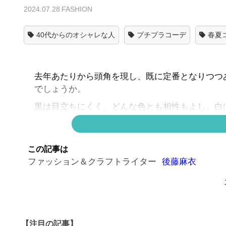
2024.07.28
FASHION
40代からのオシャレな人
プチプラコーデ
春夏
去年あたりから頭角を現し、既に定番となりつつ
でしょうか。
黒は目立ちにくく、どんな色とも相性もよし。白
どちらを選ぼうかなと思う方、こちらのコーディ
投稿。白Tにトレンドカラーのカーキのデニムジ
この記事は
ンのおかげで抜け感がアップし、おしゃれ見えさ
ファッション＆クラフトライター
後藤麻衣
▶▶こちらも人気！！▶▶
レイヤード上級者！重ね
【注目の記事】