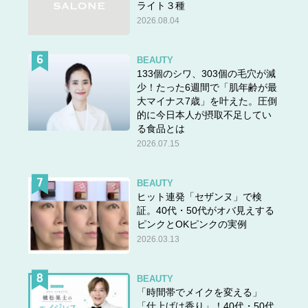
ライト３種
2026.08.04
BEAUTY
133個のシワ、303個の毛穴が減
少！たった6週間で「肌年齢が最
大マイナス7歳」を叶えた。圧倒
的に今日本人が摂取不足してい
る食品とは
2026.07.15
BEAUTY
ヒット連発「セザンヌ」で検
証。40代・50代がオバ見えする
ピンクとOKピンクの実例
2026.03.13
BEAUTY
「時間帯でメイクを変える」
「仕上げは香り」！40代・50代