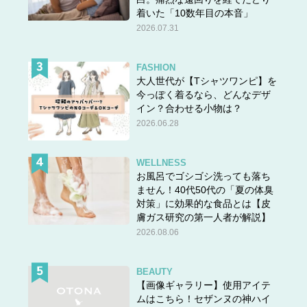
着いた「10数年目の本音」
2026.07.31
FASHION
大人世代が【Tシャツワンピ】を
今っぽく着るなら、どんなデザ
イン？合わせる小物は？
2026.06.28
WELLNESS
お風呂でゴシゴシ洗っても落ち
ません！40代50代の「夏の体臭
対策」に効果的な食品とは【皮
膚ガス研究の第一人者が解説】
2026.08.06
BEAUTY
【画像ギャラリー】使用アイテ
ムはこちら！セザンヌの神ハイ