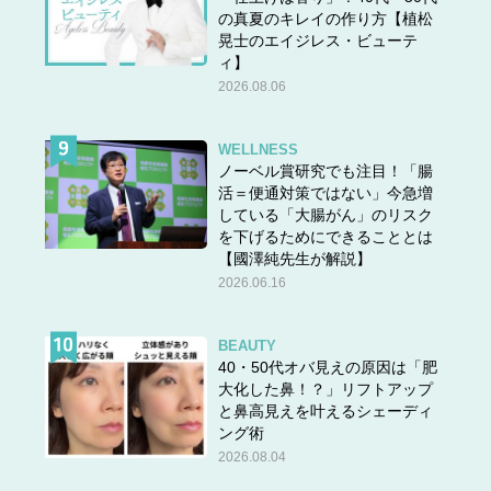
の真夏のキレイの作り方【植松
晃士のエイジレス・ビューテ
ィ】
2026.08.06
WELLNESS
ノーベル賞研究でも注目！「腸
活＝便通対策ではない」今急増
している「大腸がん」のリスク
を下げるためにできることとは
【國澤純先生が解説】
2026.06.16
BEAUTY
40・50代オバ見えの原因は「肥
大化した鼻！？」リフトアップ
と鼻高見えを叶えるシェーディ
ング術
2026.08.04