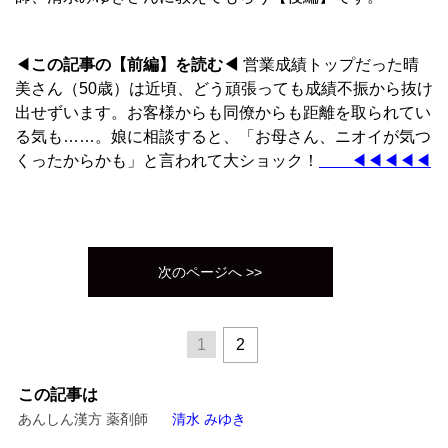
◀
この記事の【前編】を読む◀
営業成績トップだった晴
美さん（50歳）は近頃、どう頑張っても成績不振から抜け
出せずいます。お客様からも同僚からも距離を取られてい
る気も……。娘に相談すると、「お母さん、ニオイが気つ
くったからかも」と言われて大ショック！
＿＿◀◀◀◀◀
次のページへ >>
1
2
この記事は
あんしん漢方 薬剤師
清水 みゆき