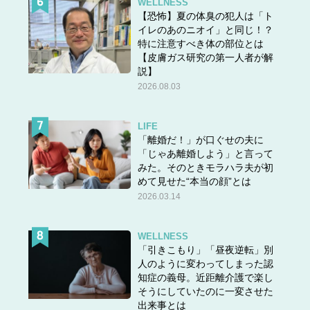
WELLNESS
【恐怖】夏の体臭の犯人は「ト
イレのあのニオイ」と同じ！？
特に注意すべき体の部位とは
【皮膚ガス研究の第一人者が解
説】
2026.08.03
LIFE
「離婚だ！」が口ぐせの夫に
「じゃあ離婚しよう」と言って
みた。そのときモラハラ夫が初
めて見せた“本当の顔”とは
2026.03.14
WELLNESS
「引きこもり」「昼夜逆転」別
人のように変わってしまった認
知症の義母。近距離介護で楽し
そうにしていたのに一変させた
出来事とは