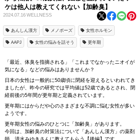
ケは他人は教えてくれない【加齢臭】
2024.07.16
WELLNESS
あんしん漢方
メノポーズ
女性ホルモン
AAPJ
女性の悩みを話そう
更年期
「最近、体臭を指摘される」「これまでなかったニオイが
気になる」などの悩みはありませんか？
日本の女性は一般的に50歳頃に閉経を迎えるといわれてき
ましたが、昨今の研究では平均値は52歳であるとされ、閉
経前後の5年間が更年期と定義されています。
更年期にはからだや心のさまざまな不調に悩む女性が多い
ようです。
更年期女性の悩みのひとつに「加齢臭」があります。
今回は、加齢臭の対策法について「あんしん漢方」の薬剤
師、清水みゆきさんに教えてもらう【後編】です。