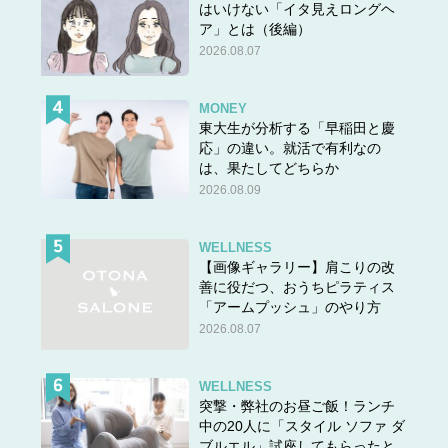
はいけない「イタ見えロングヘ
海外旅行に行く際には、不正利用や、紛失などに備え、ク
ア」とは（後編）
レジットカードを複数枚持参するのをおすすめします。
2026.08.07
★他の問題にもチャレンジ！
MONEY
東大生が分析する「早稲田と慶
応」の違い。就活で有利なの
は、果たしてどちらか
2026.08.09
WELLNESS
【画像ギャラリー】肩こりの改
善に役だつ、おうちピラティス
「アームプッシュ」のやり方
2026.08.07
WELLNESS
突撃・弊社のお昼ご飯！ランチ
中の20人に「スタイル ソファ ダ
ブルエル」試座してもらったと