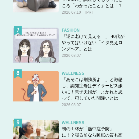
答えは＞＞
こちら
ころ「わかったこと」とは！？
2026.07.10
[PR]
FASHION
「逆に老けて見える！」 40代が
やってはいけない「イタ見えロ
ングヘア」とは
2026.08.07
WELLNESS
「あそこは刑務所よ！」と激怒
し、認知症母はデイサービス嫌
いに！息子夫婦が「よかれと思
って」犯していた間違いとは
2026.08.07
WELLNESS
朝の１杯が「熱中症予防」
に！？寝る前なら睡眠の質も高