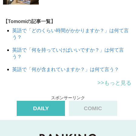
そんなクレジットカードが不正利用されていたら……
緊急事態だからこそ、状況をすぐに理解してもらえる英語
【Tomomiの記事一覧】
を使いたいですよね。
英語で「どのくらい時間がかかりますか？」は何て言
う？
My credit card is
compromised.
英語で「何を持っていけばいいですか？」は何て言
う？
私のクレジットカードが不正利用されています。
英語で「何が含まれていますか？」は何て言う？
ぜひ覚えておきましょう。
>>もっと見る
ちなみに、海外でクレジットカードが使えなくなった際に
するべきことのひとつに、クレジットカード会社への電話
スポンサーリンク
があります。
DAILY
COMIC
ホテルのフロントで電話を借りたい場合は
Can I use your phone？ Because my credit card
is