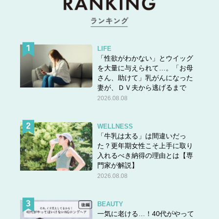
compromised
．
私のクレジットカードが不正利用されているので、電話を
使ってもいいですか？
LIFE
「性欲がわかない」とウイッグ
を大量に与えられて…。「お母
と言えば、ホテルスタッフは状況を理解してくれるでしょ
さん、助けて」乳がんになった
う。
妻が、ＤＶ夫から逃げるまで
2026.08.08
ちなみに私もちょうど去年の年末年始に、170万円以上不
WELLNESS
正利用（インドネシアにいるのに、アメリカやヨーロッパ
「牛乳は太る」は間違いだっ
で同時利用）されており、カードを再発行してもらいまし
た？更年期女性こそ上手に取り
た。
入れるべき納得の理由とは【専
門家が解説】
が、先々月、またしても不正利用に遭ったため、こちらが
2026.08.08
指定する国以外で決済があった場合、自動的にカードを止
めてもらうようにお願いしました。
BEAUTY
一気に老ける…！40代がやって