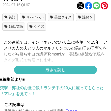
2024.07.16
QUIZ
英語
リバイバル
英語クイズ
謎解き
1日1英語
クイズ
この連載では、インドネシアのバリ島に移住して15年、ア
メリカ人の夫と３人のマルチリンガルの男の子の子育てを
しながら暮らすヨガ講師Tomomiが、英語の身近な表現を
クイズ形式でお届けします。
続きを読む
「クレジットカードの不正利用」って英語で
■編集部より■
言えますか？
突撃・弊社のお昼ご飯！ランチ中の20人に座ってもらった
「アレ」を見て～！
正解は
↓
この記事は
執筆者・がんサバイバー・ヨガ指導者
Tomomi