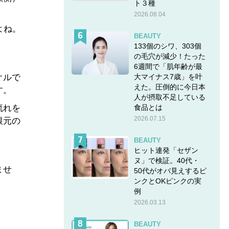
ト３種
2026.08.04
よね。
BEAUTY
。
133個のシワ、303個
の毛穴が減少！たった
6週間で「肌年齢が最
大マイナス7歳」を叶
オルで
えた。圧倒的に今日本
す。
人が摂取不足している
食品とは
流れを
2026.07.15
根元の
BEAUTY
ヒット連発「セザン
ヌ」で検証。40代・
ませ
50代がオバ見えするピ
ンクとOKピンクの実
例
2026.03.13
BEAUTY