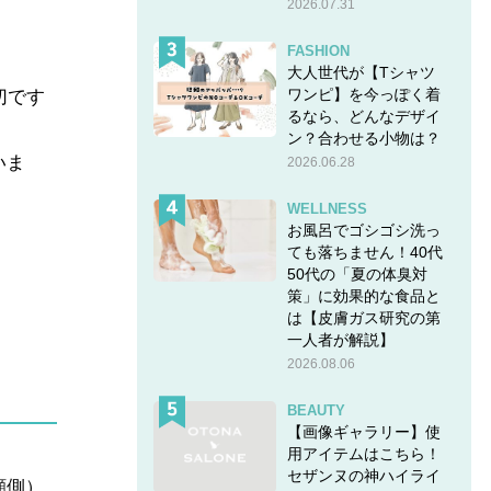
2026.07.31
FASHION
大人世代が【Tシャツ
ワンピ】を今っぽく着
切です
るなら、どんなデザイ
ン？合わせる小物は？
いま
2026.06.28
WELLNESS
お風呂でゴシゴシ洗っ
ても落ちません！40代
50代の「夏の体臭対
策」に効果的な食品と
は【皮膚ガス研究の第
一人者が解説】
2026.08.06
BEAUTY
【画像ギャラリー】使
用アイテムはこちら！
セザンヌの神ハイライ
顔側）