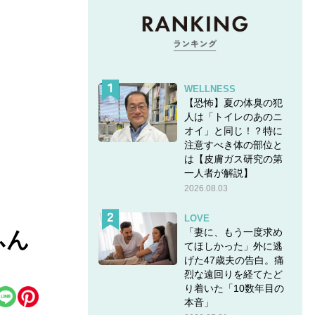
WELLNESS
【恐怖】夏の体臭の犯
人は「トイレのあのニ
オイ」と同じ！？特に
注意すべき体の部位と
は【皮膚ガス研究の第
一人者が解説】
2026.08.03
LOVE
「妻に、もう一度求め
ふん
てほしかった」外に逃
げた47歳夫の告白。痛
烈な遠回りを経てたど
り着いた「10数年目の
本音」