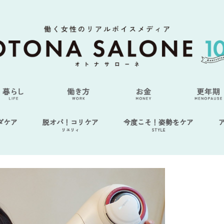
ダケア
脱オバ！コリケア
今度こそ！姿勢をケア
リエリィ
STYLE