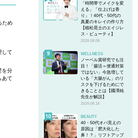
「時間帯でメイクを変
える」「仕上げは香
り」！40代・50代の
真夏のキレイの作り方
るため
【植松晃士のエイジレ
ス・ビューティ】
2026.08.06
理して
WELLNESS
ノーベル賞研究でも注
目！「腸活＝便通対策
髪を分
ではない」今急増して
らあて
いる「大腸がん」のリ
スクを下げるためにで
きることとは【國澤純
先生が解説】
2026.06.16
BEAUTY
40・50代オバ見えの
原因は「肥大化した
鼻！？」リフトアップ