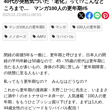
40代が突然気づいた「老化」って!?こんなと
ころまで… マンガ100人の更年期#5
2025.01.23
WELLNESS
マンガ100人の更年期5
マンガ
100人の更年期
メノポーズ
AAPJ
リバイバル
閉経の前後5年を一般に、更年期と呼びます。日本人の閉
経の平均年齢は50歳なので、45－55歳の世代は更年期に
当たる人が多いもの。身体の不調に苦しみ「更年期障害」
の状態に至る人もいます。
私ってもう更年期なの？ みんなはどうなの？
これから更年期の漫画家・天野こひつじ先生と、いままさ
に渦中！のオトナサローネ井一が、人気連載「100人の更
年期」をもうひとプッシュ掘り下げます。まずは1人め、
44歳女性のエピソードをリバイバル配信！