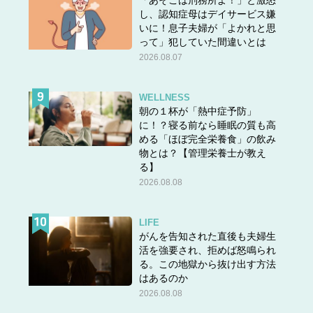
「あそこは刑務所よ！」と激怒
し、認知症母はデイサービス嫌
いに！息子夫婦が「よかれと思
って」犯していた間違いとは
2026.08.07
WELLNESS
朝の１杯が「熱中症予防」
に！？寝る前なら睡眠の質も高
める「ほぼ完全栄養食」の飲み
物とは？【管理栄養士が教え
る】
2026.08.08
LIFE
がんを告知された直後も夫婦生
活を強要され、拒めば怒鳴られ
る。この地獄から抜け出す方法
はあるのか
2026.08.08