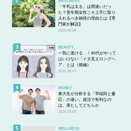
WELLNESS
「牛乳は太る」は間違いだっ
た？更年期女性こそ上手に取り
入れるべき納得の理由とは【専
門家が解説】
2026.08.08
BEAUTY
一気に老ける…！40代がやって
はいけない「イタ見えロングヘ
ア」とは（後編）
2026.08.07
MONEY
東大生が分析する「早稲田と慶
応」の違い。就活で有利なの
は、果たしてどちらか
2026.08.09
WELLNESS