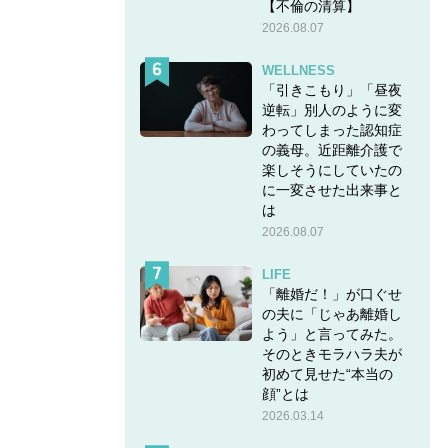
【不倫の清算】
2026.08.07
WELLNESS
「引きこもり」「昼夜
逆転」別人のように変
わってしまった認知症
の義母。近距離介護で
楽しそうにしていたの
に一変させた出来事と
は
2026.08.07
LIFE
「離婚だ！」が口ぐせ
の夫に「じゃあ離婚し
よう」と言ってみた。
そのときモラハラ夫が
初めて見せた“本当の
顔”とは
2026.03.14