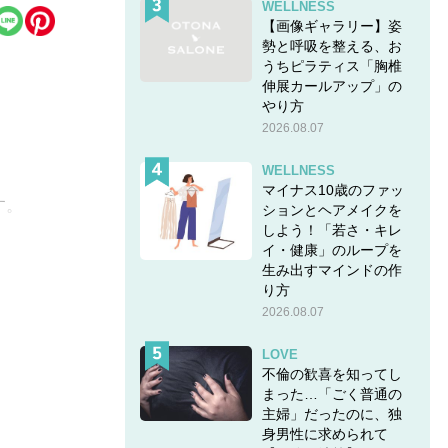
WELLNESS
【画像ギャラリー】姿
勢と呼吸を整える、お
うちピラティス「胸椎
伸展カールアップ」の
やり方
2026.08.07
WELLNESS
マイナス10歳のファッ
す。
ションとヘアメイクを
しよう！「若さ・キレ
ルエッ
イ・健康」のループを
生み出すマインドの作
り方
2026.08.07
人カジ
LOVE
不倫の歓喜を知ってし
まった…「ごく普通の
主婦」だったのに、独
身男性に求められて