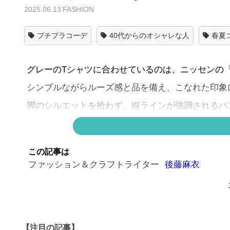
2025.06.13
FASHION
プチプラコーデ
40代からのオシャレな人
春夏
グレーのTシャツに合わせているのは、ニッセンの「カ
シンプルながらルーズ感と品を備え、こなれた印象
脚のシルエットを拾わず、縦ラインが強調されるパ
やわらかな素材感とウエストゴムの仕様で動きやす
トを拾いにくいのが嬉しい。
この記事は
着るだけで、サマになるシルエットが叶います。
ファッション＆クラフトライター
後藤麻衣
足元はフラットなサンダルで力を抜きつつ、黒のレ
ュアルの完成です。
▶▶こちらも人気！！▶▶
レモンイエローを味方に
【注目の記事】