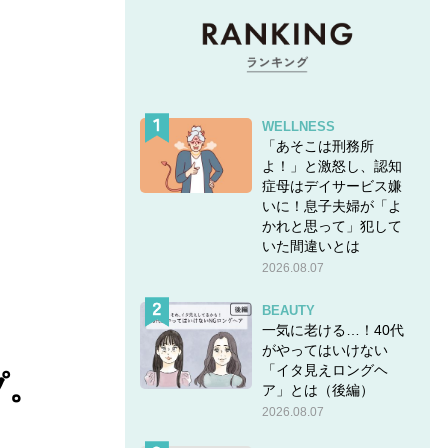
WELLNESS
「あそこは刑務所
よ！」と激怒し、認知
症母はデイサービス嫌
いに！息子夫婦が「よ
かれと思って」犯して
いた間違いとは
2026.08.07
BEAUTY
一気に老ける…！40代
がやってはいけない
「イタ見えロングヘ
プ。
ア」とは（後編）
2026.08.07