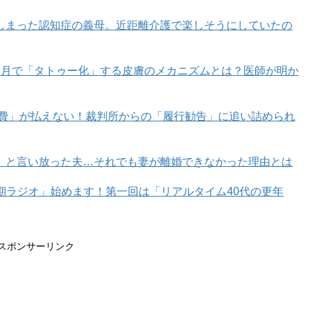
しまった認知症の義母。近距離介護で楽しそうにしていたの
ページへ >>
カ月で「タトゥー化」する皮膚のメカニズムとは？医師が明か
1
2
育費」が払えない！裁判所からの「履行勧告」に追い詰められ
」と言い放った夫…それでも妻が離婚できなかった理由とは
年期ラジオ」始めます！第一回は「リアルタイム40代の更年
スポンサーリンク