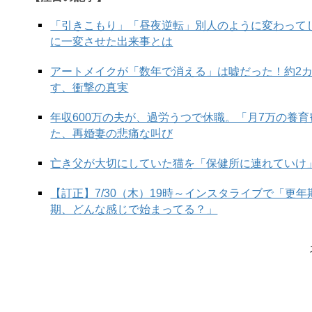
「引きこもり」「昼夜逆転」別人のように変わって
に一変させた出来事とは
次の
アートメイクが「数年で消える」は嘘だった！約2
す、衝撃の真実
年収600万の夫が、過労うつで休職。「月7万の養
た、再婚妻の悲痛な叫び
亡き父が大切にしていた猫を「保健所に連れていけ
【訂正】7/30（木）19時～インスタライブで「更
期、どんな感じで始まってる？」