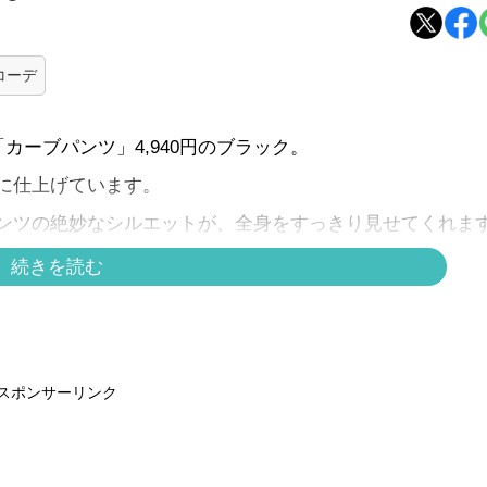
コーデ
ーブパンツ」4,940円のブラック。
に仕上げています。
ンツの絶妙なシルエットが、全身をすっきり見せてくれま
くストレスフリーなパンツは、ハリのある素材感で脚のシ
続きを読む
ザーバッグで品を添えれば、アクティブな日にも頼れる大
スポンサーリンク
、白パンツを軽やかに着こなす初夏の装い