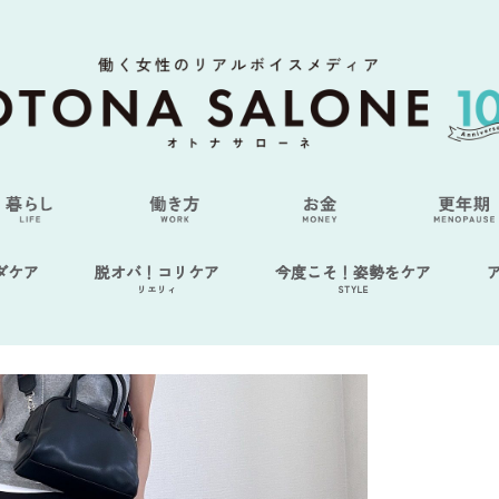
ダケア
脱オバ！コリケア
今度こそ！姿勢をケア
リエリィ
STYLE