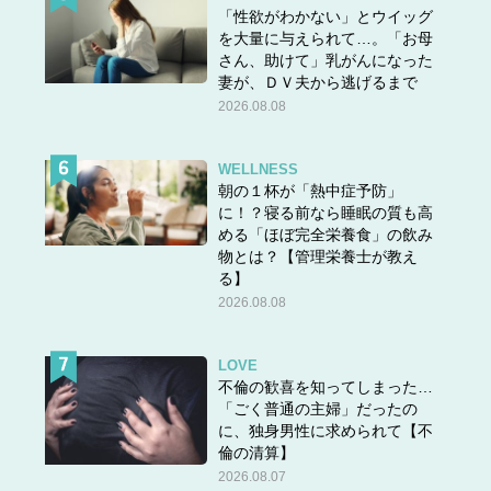
「性欲がわかない」とウイッグ
を大量に与えられて…。「お母
さん、助けて」乳がんになった
妻が、ＤＶ夫から逃げるまで
2026.08.08
WELLNESS
朝の１杯が「熱中症予防」
に！？寝る前なら睡眠の質も高
める「ほぼ完全栄養食」の飲み
物とは？【管理栄養士が教え
る】
2026.08.08
LOVE
不倫の歓喜を知ってしまった…
「ごく普通の主婦」だったの
に、独身男性に求められて【不
倫の清算】
2026.08.07