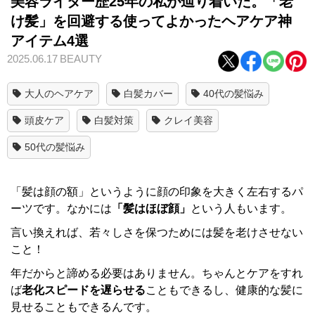
美容ライター歴25年の私が辿り着いた。「老
け髪」を回避する使ってよかったヘアケア神
アイテム4選
2025.06.17
BEAUTY
大人のヘアケア
白髪カバー
40代の髪悩み
頭皮ケア
白髪対策
クレイ美容
50代の髪悩み
「髪は顔の額」というように顔の印象を大きく左右するパ
ーツです。なかには
「髪はほぼ顔」
という人もいます。
言い換えれば、若々しさを保つためには髪を老けさせない
こと！
年だからと諦める必要はありません。ちゃんとケアをすれ
ば
老化スピードを遅らせる
こともできるし、健康的な髪に
見せることもできるんです。