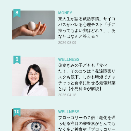
MONEY
東大生が語る就活事情。サイコ
パスがバレる心理テスト「手に
持ってもよい卵はどれ？」、あ
なたはなんと答える？
2026.08.09
WELLNESS
偏食ぎみの子どもも「食べ
た！」そのコツは？発達障害リ
スクも低下、しかも時短でチャ
チャっと食卓に出せる最強野菜
とは【小児科医が解説】
2026.04.18
WELLNESS
ブロッコリーの７倍！老化を遅
らせる注目の栄養素がとんでも
なく多い神食材「ブロッコリー