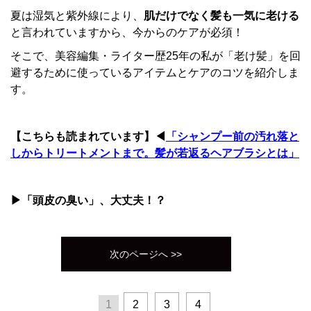
夏は湿気と紫外線により、
肌だけでなく髪も一気に老ける
と言われていますから、今からのケアが必須！
そこで、
美容編集・ライター歴25年の私が「老け髪」を回
避するために使っているアイテムとケアのコツ
を紹介しま
す。
【こちらも読まれています】◀
「シャンプー前の汚れ落と
しからトリートメントまで。髪が若返るヘアブラシとは」
▶「頭皮の臭い」、大丈夫！？
次のページへ >>
1
2
3
4