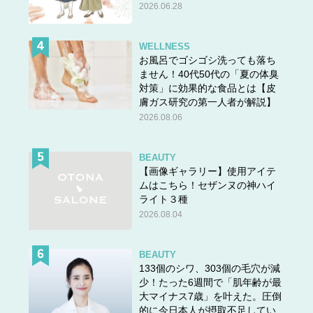
2026.06.28
WELLNESS
お風呂でゴシゴシ洗っても落ち
ません！40代50代の「夏の体臭
対策」に効果的な食品とは【皮
膚ガス研究の第一人者が解説】
2026.08.06
答えは＞＞
こちら
BEAUTY
【画像ギャラリー】使用アイテ
ムはこちら！セザンヌの神ハイ
ライト３種
2026.08.04
BEAUTY
133個のシワ、303個の毛穴が減
少！たった6週間で「肌年齢が最
大マイナス7歳」を叶えた。圧倒
的に今日本人が摂取不足してい