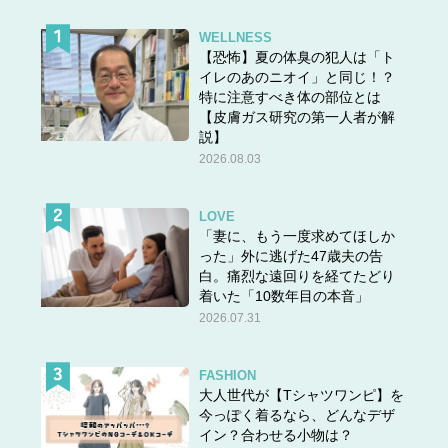
ノ” に対して使う言葉
なのに、どうして日本は、外国人旅
行者に対して使うのか！？ということです。
WELLNESS
【恐怖】夏の体臭の犯人は「ト
イレのあのニオイ」と同じ！？
外国から製品や果物など、品物が入ってくるという意味の
特に注意すべき体の部位とは
【皮膚ガス研究の第一人者が解
ため、
観光客の皆さんに対しては「
tourist(s)
」を使って
説】
ほしいなと思います。
2026.08.03
★他の問題にもチャレンジ！
LOVE
「妻に、もう一度求めてほしか
った」外に逃げた47歳夫の告
白。痛烈な遠回りを経てたどり
着いた「10数年目の本音」
2026.07.31
FASHION
大人世代が【Tシャツワンピ】を
今っぽく着るなら、どんなデザ
イン？合わせる小物は？