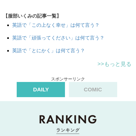
There are a lot of
foreign tourists
in Kyoto.
京都にはたくさんの外国人観光客がいます。
【服部いくみの記事一覧】
英語で「この上なく幸せ」は何て言う？
Why is the market so crowded today?
英語で「頑張ってください」は何て言う？
何で今日市場こんなに混んでるんだろう。
英語で「とにかく」は何て言う？
It’s probably because of the
foreign tourists
.
たぶん外国人観光客が多いからじゃないかな。
>>もっと見る
This place is really popular with them.
この場所はとっても人気があるんだ。
スポンサーリンク
DAILY
COMIC
元々旅行業界などで使われていた「
インバウンド
」という
業界用語が
当たり前にニュースでも聞かれるようになりま
した。
しかしこの言い回しを
「
失礼
」だ
と感じている方
が多いのです！
海外のみなさんが口をそろえて言うのは、
inbound
は “モ