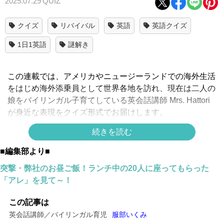
2025.07.29
QUIZ
クイズ
リバイバル
英語
英語クイズ
1日1英語
謎解き
この連載では、アメリカやニュージーランドでの海外生活
をはじめ海外添乗員として世界各地を訪れ、現在は二人の
娘をバイリンガル子育てしている英会話講師 Mrs. Hattori
が身近な表現をクイズ形式でお届けします。
続きを読む
「外国人観光客」って英語で言えますか？
■編集部より■
正解は
突撃・弊社のお昼ご飯！ランチ中の20人に座ってもらった
「アレ」を見て～！
↓
↓
この記事は
英会話講師／バイリンガル育児
服部いくみ
↓