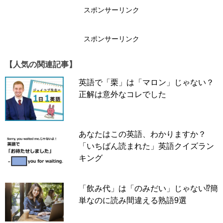
スポンサーリンク
スポンサーリンク
スポンサーリンク
【人気の関連記事】
英語で「栗」は「マロン」じゃない？
正解は意外なコレでした
あなたはこの英語、わかりますか？
「いちばん読まれた」英語クイズラン
キング
foreign
= 外国の
「飲み代」は「のみだい」じゃない⁉簡
単なのに読み間違える熟語9選
tourist
(
s
) = 観光客、旅行者