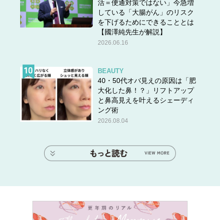
活＝便通対策ではない」今急増
している「大腸がん」のリスク
を下げるためにできることとは
【國澤純先生が解説】
2026.06.16
BEAUTY
40・50代オバ見えの原因は「肥
大化した鼻！？」リフトアップ
と鼻高見えを叶えるシェーディ
ング術
2026.08.04