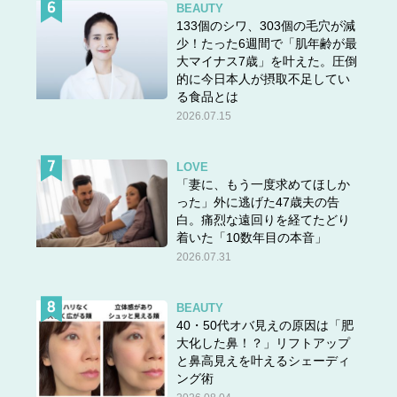
BEAUTY
133個のシワ、303個の毛穴が減
少！たった6週間で「肌年齢が最
大マイナス7歳」を叶えた。圧倒
的に今日本人が摂取不足してい
る食品とは
2026.07.15
LOVE
「妻に、もう一度求めてほしか
った」外に逃げた47歳夫の告
白。痛烈な遠回りを経てたどり
着いた「10数年目の本音」
2026.07.31
BEAUTY
40・50代オバ見えの原因は「肥
大化した鼻！？」リフトアップ
と鼻高見えを叶えるシェーディ
ング術