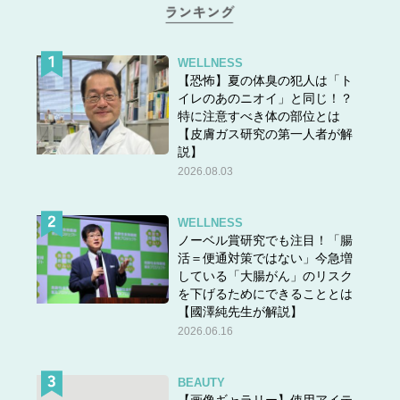
WELLNESS
【恐怖】夏の体臭の犯人は「ト
イレのあのニオイ」と同じ！？
特に注意すべき体の部位とは
【皮膚ガス研究の第一人者が解
説】
2026.08.03
WELLNESS
ノーベル賞研究でも注目！「腸
活＝便通対策ではない」今急増
している「大腸がん」のリスク
を下げるためにできることとは
【國澤純先生が解説】
2026.06.16
BEAUTY