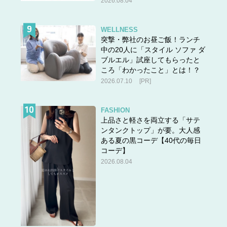
2026.08.04
WELLNESS
突撃・弊社のお昼ご飯！ランチ
中の20人に「スタイル ソファ ダ
ブルエル」試座してもらったと
ころ「わかったこと」とは！？
2026.07.10
[PR]
FASHION
上品さと軽さを両立する「サテ
ンタンクトップ」が要。大人感
ある夏の黒コーデ【40代の毎日
コーデ】
2026.08.04