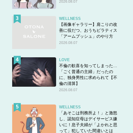
2026.08.07
WELLNESS
【画像ギャラリー】肩こりの改
善に役だつ、おうちピラティス
「アームプッシュ」のやり方
2026.08.07
LOVE
不倫の歓喜を知ってしまった…
「ごく普通の主婦」だったの
に、独身男性に求められて【不
倫の清算】
2026.08.07
WELLNESS
「あそこは刑務所よ！」と激怒
し、認知症母はデイサービス嫌
いに！息子夫婦が「よかれと思
って」犯していた間違いとは