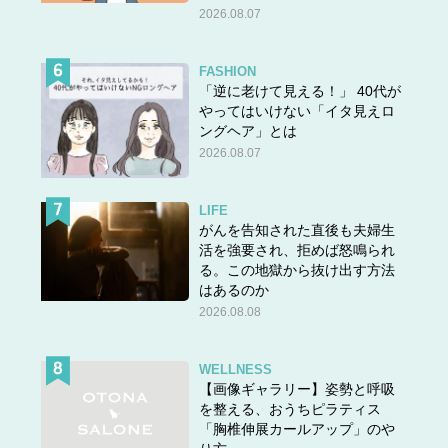
2026.08.07
FASHION
「逆に老けて見える！」 40代が
やってはいけない「イタ見えロ
ングヘア」とは
2026.08.07
LIFE
がんを告知された直後も夫婦生
活を強要され、拒めば怒鳴られ
る。この地獄から抜け出す方法
はあるのか
2026.08.08
WELLNESS
【画像ギャラリー】姿勢と呼吸
を整える、おうちピラティス
「胸椎伸展カールアップ」のや