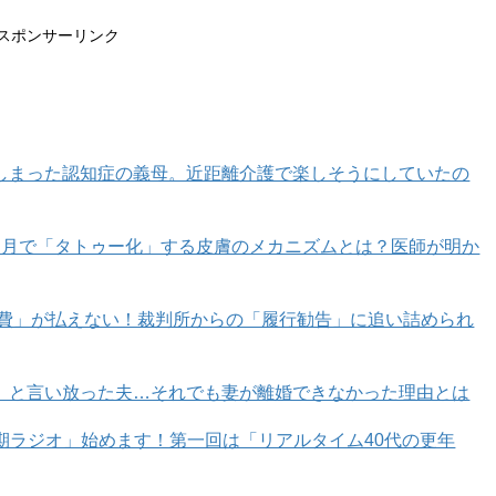
スポンサーリンク
しまった認知症の義母。近距離介護で楽しそうにしていたの
カ月で「タトゥー化」する皮膚のメカニズムとは？医師が明か
育費」が払えない！裁判所からの「履行勧告」に追い詰められ
」と言い放った夫…それでも妻が離婚できなかった理由とは
年期ラジオ」始めます！第一回は「リアルタイム40代の更年