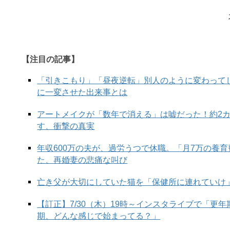
【注目の記事】
「引きこもり」「昼夜逆転」別人のように変わって
に一変させた出来事とは
アートメイクが「数年で消える」は嘘だった！約2
す、衝撃の真実
年収600万の夫が、過労うつで休職。「月7万の養
た、再婚妻の悲痛な叫び
亡き父が大切にしていた猫を「保健所に連れていけ
【訂正】7/30（木）19時～インスタライブで「更
期、どんな感じで始まってる？」