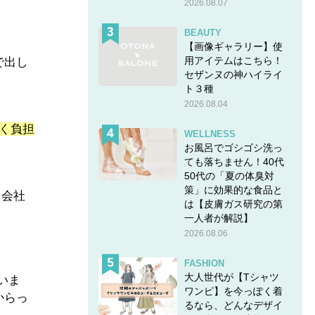
2026.08.07
BEAUTY
【画像ギャラリー】使
用アイテムはこちら！
で出し
セザンヌの神ハイライ
ト３種
2026.08.04
く負担
WELLNESS
お風呂でゴシゴシ洗っ
ても落ちません！40代
50代の「夏の体臭対
策」に効果的な食品と
、会社
は【皮膚ガス研究の第
一人者が解説】
2026.08.06
FASHION
大人世代が【Tシャツ
いま
ワンピ】を今っぽく着
からっ
るなら、どんなデザイ