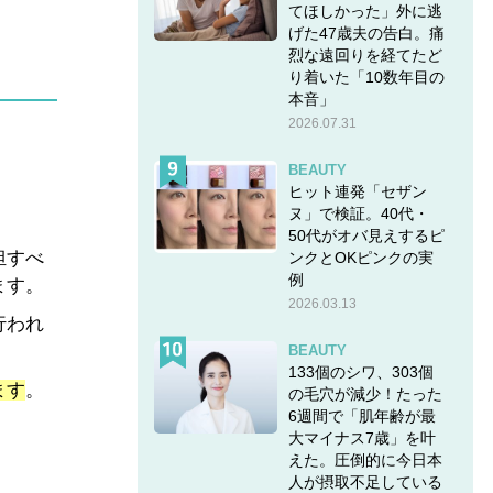
てほしかった」外に逃
げた47歳夫の告白。痛
烈な遠回りを経てたど
り着いた「10数年目の
本音」
2026.07.31
BEAUTY
ヒット連発「セザン
ヌ」で検証。40代・
50代がオバ見えするピ
担すべ
ンクとOKピンクの実
例
ます。
2026.03.13
行われ
BEAUTY
133個のシワ、303個
ます
。
の毛穴が減少！たった
6週間で「肌年齢が最
大マイナス7歳」を叶
えた。圧倒的に今日本
人が摂取不足している