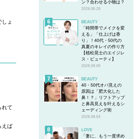
ン？合わせる小物は？
2026.06.28
でしょ
BEAUTY
「時間帯でメイクを変
える」「仕上げは香
り」！40代・50代の
真夏のキレイの作り方
【植松晃士のエイジレ
ス・ビューティ】
2026.08.06
BEAUTY
40・50代オバ見えの
原因は「肥大化した
鼻！？」リフトアップ
と鼻高見えを叶えるシ
られて
ェーディング術
2026.08.04
らえば
LOVE
「妻に、もう一度求め