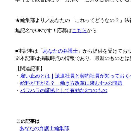
★編集部より／あなたの「これってどうなの？」法
無記名でOKです！応募は
こちら
から
■本記事は「
あなたの弁護士
」から提供を受けてお
※本記事は掲載時点の情報であり、最新のものとは
【関連記事】
・
雇い止めとは｜派遣社員と契約社員が知っておく
・
給料が下がる？ 働き方改革に潜む4つの問題
・
パワハラの証拠として有効な3つのもの
この記事は
あなたの弁護士編集部