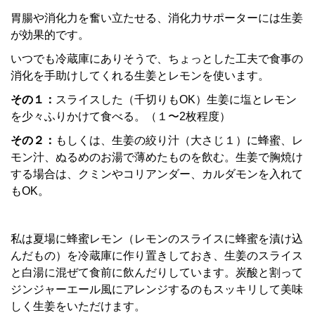
胃腸や消化力を奮い立たせる、消化力サポーターには生姜
が効果的です。
いつでも冷蔵庫にありそうで、ちょっとした工夫で食事の
消化を手助けしてくれる生姜とレモンを使います。
その１：
スライスした（千切りもOK）生姜に塩とレモン
を少々ふりかけて食べる。（１〜2枚程度）
その２：
もしくは、生姜の絞り汁（大さじ１）に蜂蜜、レ
モン汁、ぬるめのお湯で薄めたものを飲む。生姜で胸焼け
する場合は、クミンやコリアンダー、カルダモンを入れて
もOK。
私は夏場に蜂蜜レモン（レモンのスライスに蜂蜜を漬け込
んだもの）を冷蔵庫に作り置きしておき、生姜のスライス
と白湯に混ぜて食前に飲んだりしています。炭酸と割って
ジンジャーエール風にアレンジするのもスッキリして美味
しく生姜をいただけます。