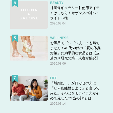
BEAUTY
【画像ギャラリー】使用アイテ
ムはこちら！セザンヌの神ハイ
ライト３種
2026.08.04
WELLNESS
お風呂でゴシゴシ洗っても落ち
ません！40代50代の「夏の体臭
対策」に効果的な食品とは【皮
膚ガス研究の第一人者が解説】
2026.08.06
LIFE
「離婚だ！」が口ぐせの夫に
「じゃあ離婚しよう」と言って
みた。そのときモラハラ夫が初
めて見せた“本当の顔”とは
2026.03.14