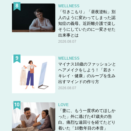
WELLNESS
「引きこもり」「昼夜逆転」別
人のように変わってしまった認
知症の義母。近距離介護で楽し
そうにしていたのに一変させた
出来事とは
2026.08.07
WELLNESS
マイナス10歳のファッションと
ヘアメイクをしよう！「若さ・
キレイ・健康」のループを生み
出すマインドの作り方
2026.08.07
LOVE
「妻に、もう一度求めてほしか
った」外に逃げた47歳夫の告
白。痛烈な遠回りを経てたどり
着いた「10数年目の本音」