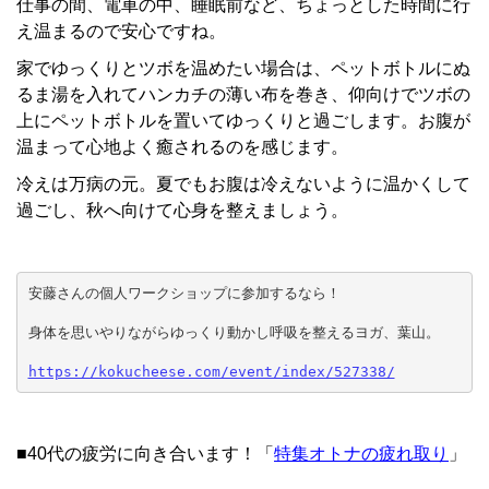
仕事の間、電車の中、睡眠前など、ちょっとした時間に行
え温まるので安心ですね。
家でゆっくりとツボを温めたい場合は、ペットボトルにぬ
るま湯を入れてハンカチの薄い布を巻き、仰向けでツボの
上にペットボトルを置いてゆっくりと過ごします。お腹が
温まって心地よく癒されるのを感じます。
冷えは万病の元。夏でもお腹は冷えないように温かくして
過ごし、秋へ向けて心身を整えましょう。
安藤さんの個人ワークショップに参加するなら！

身体を思いやりながらゆっくり動かし呼吸を整えるヨガ、葉山。

https://kokucheese.com/event/index/527338/
■40代の疲労に向き合います！「
特集オトナの疲れ取り
」