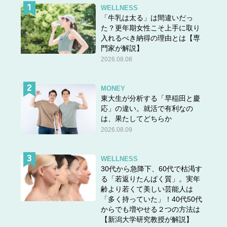
WELLNESS
「牛乳は太る」は間違いだっ
た？更年期女性こそ上手に取り
入れるべき納得の理由とは【専
門家が解説】
2026.08.08
MONEY
東大生が分析する「早稲田と慶
応」の違い。就活で有利なの
は、果たしてどちらか
2026.08.09
WELLNESS
30代から急降下、60代で枯渇す
る「若返りたんぱく質」。実年
齢より若くて美しい芸能人は
「多く持っていた」！40代50代
からでも増やせる２つの方法は
【新潟大学研究教授が解説】