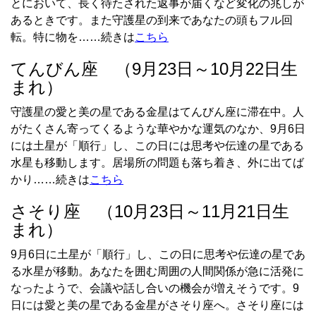
とにおいて、長く待たされた返事が届くなど変化の兆しが
あるときです。また守護星の到来であなたの頭もフル回
転。特に物を……続きは
こちら
てんびん座 （9月23日～10月22日生
まれ）
守護星の愛と美の星である金星はてんびん座に滞在中。人
がたくさん寄ってくるような華やかな運気のなか、9月6日
には土星が「順行」し、この日には思考や伝達の星である
水星も移動します。居場所の問題も落ち着き、外に出てば
かり……続きは
こちら
さそり座 （10月23日～11月21日生
まれ）
9月6日に土星が「順行」し、この日に思考や伝達の星であ
る水星が移動。あなたを囲む周囲の人間関係が急に活発に
なったようで、会議や話し合いの機会が増えそうです。9
日には愛と美の星である金星がさそり座へ。さそり座には