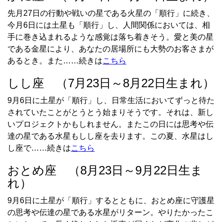
先月27日の行動や戦いの星である火星の「順行」に続き、
今月6日には土星も「順行」し、人間関係においては、相
手に巻き込まれるような感覚は落ち着きそう。愛と美の星
である金星により、あなたの居場所にも大勢のお客さまが
あるとき。また……続きは
こちら
しし座 （7月23日～8月22日生まれ）
9月6日に土星が「順行」し、日常生活においてずっと待た
されていたことがとうとう始まりそうです。それは、新し
いプロジェクトかもしれません。またこの日には思考や伝
達の星である水星もしし座を去ります。この夏、水星はし
し座で……続きは
こちら
おとめ座 （8月23日～9月22日生ま
れ）
9月6日に土星が「順行」するとともに、おとめ座に守護星
の思考や伝達の星である水星がリターン。やりたかったこ