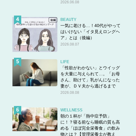
2026.06.08
BEAUTY
一気に老ける…！40代がやって
はいけない「イタ見えロングヘ
ア」とは（後編）
2026.08.07
LIFE
「性欲がわかない」とウイッグ
を大量に与えられて…。「お母
さん、助けて」乳がんになった
妻が、ＤＶ夫から逃げるまで
2026.08.08
WELLNESS
朝の１杯が「熱中症予防」
に！？寝る前なら睡眠の質も高
める「ほぼ完全栄養食」の飲み
物とは？【管理栄養士が教え