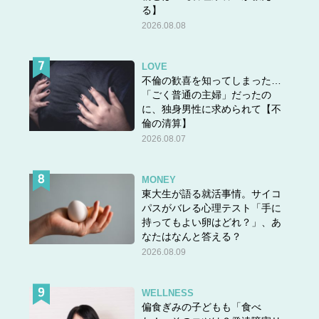
る】
2026.08.08
LOVE
不倫の歓喜を知ってしまった…
「ごく普通の主婦」だったの
に、独身男性に求められて【不
倫の清算】
2026.08.07
MONEY
東大生が語る就活事情。サイコ
パスがバレる心理テスト「手に
持ってもよい卵はどれ？」、あ
なたはなんと答える？
2026.08.09
WELLNESS
偏食ぎみの子どもも「食べ