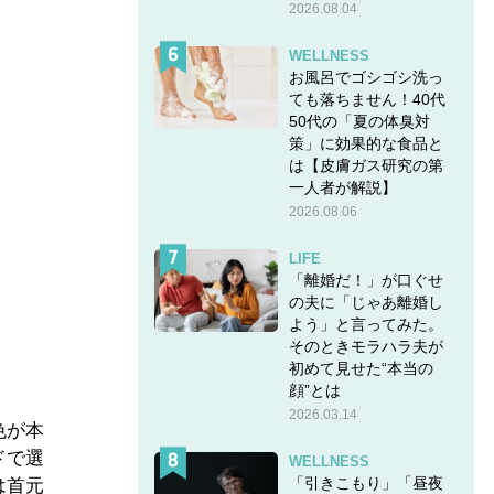
2026.08.04
WELLNESS
お風呂でゴシゴシ洗っ
ても落ちません！40代
50代の「夏の体臭対
策」に効果的な食品と
は【皮膚ガス研究の第
一人者が解説】
2026.08.06
LIFE
「離婚だ！」が口ぐせ
の夫に「じゃあ離婚し
よう」と言ってみた。
そのときモラハラ夫が
初めて見せた“本当の
顔”とは
2026.03.14
色が本
ドで選
WELLNESS
「引きこもり」「昼夜
は首元