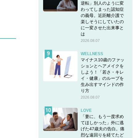
逆転」別人のように変
わってしまった認知症
の義母。近距離介護で
楽しそうにしていたの
に一変させた出来事と
は
2026.08.07
WELLNESS
マイナス10歳のファッ
ションとヘアメイクを
しよう！「若さ・キレ
イ・健康」のループを
生み出すマインドの作
り方
2026.08.07
LOVE
「妻に、もう一度求め
てほしかった」外に逃
げた47歳夫の告白。痛
烈な遠回りを経てたど