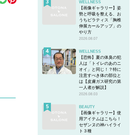
WELLNESS
【画像ギャラリー】姿
勢と呼吸を整える、お
うちピラティス「胸椎
伸展カールアップ」の
やり方
2026.08.07
WELLNESS
【恐怖】夏の体臭の犯
人は「トイレのあのニ
オイ」と同じ！？特に
注意すべき体の部位と
は【皮膚ガス研究の第
一人者が解説】
2026.08.03
BEAUTY
【画像ギャラリー】使
用アイテムはこちら！
セザンヌの神ハイライ
ト３種