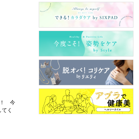
！ 今
してく