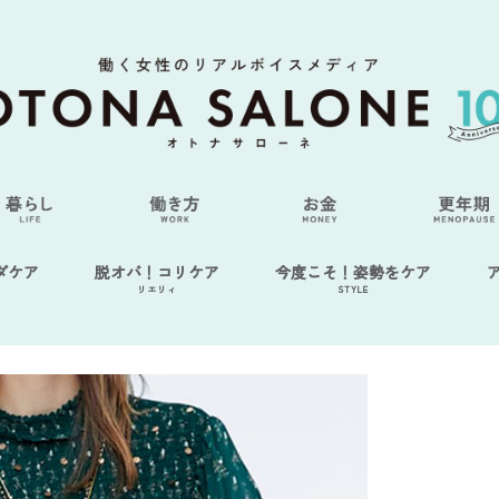
ダケア
脱オバ！コリケア
今度こそ！姿勢をケア
リエリィ
STYLE