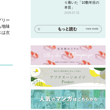
り着いた「10数年目の
本音」
2026.07.31
グリー
も地味
スは次