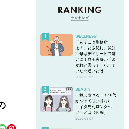
WELLNESS
「あそこは刑務所
よ！」と激怒し、認知
症母はデイサービス嫌
いに！息子夫婦が「よ
かれと思って」犯して
いた間違いとは
2026.08.07
BEAUTY
一気に老ける…！40代
がやってはいけない
の
「イタ見えロングヘ
ア」とは（後編）
2026.08.07