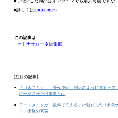
■ご紹介した商品はオンラインでも購入可能ですが
■詳しくは
zara.com
へ
この記事は
オトナサローネ編集部
【注目の記事】
「引きこもり」「昼夜逆転」別人のように変わって
に一変させた出来事とは
アートメイクが「数年で消える」は嘘だった！約2
す、衝撃の真実