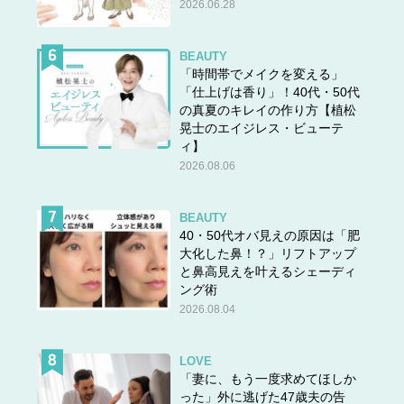
2026.06.28
BEAUTY
「時間帯でメイクを変える」
「仕上げは香り」！40代・50代
の真夏のキレイの作り方【植松
晃士のエイジレス・ビューテ
ィ】
2026.08.06
BEAUTY
40・50代オバ見えの原因は「肥
大化した鼻！？」リフトアップ
と鼻高見えを叶えるシェーディ
ング術
2026.08.04
LOVE
「妻に、もう一度求めてほしか
った」外に逃げた47歳夫の告