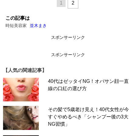
1
2
この記事は
時短美容家
並木まき
スポンサーリンク
スポンサーリンク
【人気の関連記事】
40代はゼッタイNG！オバサン顔一直
線の口紅の選び方
その髪で5歳老け見え！40代女性が今
すぐやめるべき「シャンプー後の3大
NG習慣」