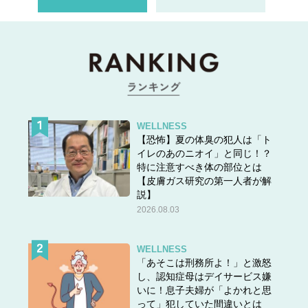
WELLNESS
【恐怖】夏の体臭の犯人は「ト
イレのあのニオイ」と同じ！？
特に注意すべき体の部位とは
【皮膚ガス研究の第一人者が解
説】
2026.08.03
WELLNESS
「あそこは刑務所よ！」と激怒
し、認知症母はデイサービス嫌
いに！息子夫婦が「よかれと思
って」犯していた間違いとは