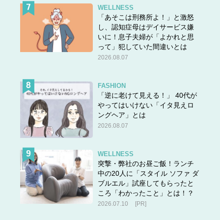
WELLNESS
「あそこは刑務所よ！」と激怒
し、認知症母はデイサービス嫌
いに！息子夫婦が「よかれと思
って」犯していた間違いとは
2026.08.07
FASHION
「逆に老けて見える！」 40代が
やってはいけない「イタ見えロ
ングヘア」とは
2026.08.07
WELLNESS
突撃・弊社のお昼ご飯！ランチ
中の20人に「スタイル ソファ ダ
ブルエル」試座してもらったと
ころ「わかったこと」とは！？
2026.07.10
[PR]