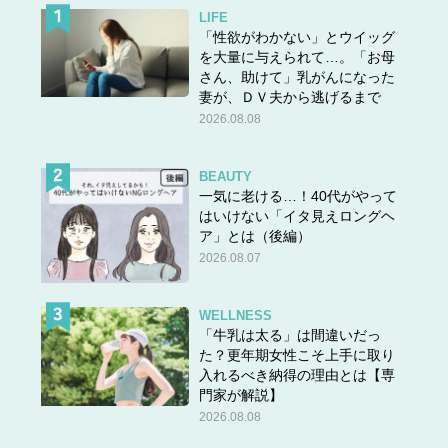
LIFE
「性欲がわかない」とウイッグ
を大量に与えられて…。「お母
さん、助けて」乳がんになった
妻が、ＤＶ夫から逃げるまで
2026.08.08
BEAUTY
一気に老ける…！40代がやって
はいけない「イタ見えロングヘ
ア」とは（後編）
2026.08.07
WELLNESS
「牛乳は太る」は間違いだっ
た？更年期女性こそ上手に取り
入れるべき納得の理由とは【専
門家が解説】
2026.08.08