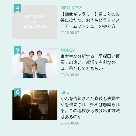
WELLNESS
【画像ギャラリー】肩こりの改
善に役だつ、おうちピラティス
「アームプッシュ」のやり方
2026.08.07
MONEY
東大生が分析する「早稲田と慶
応」の違い。就活で有利なの
は、果たしてどちらか
2026.08.09
LIFE
がんを告知された直後も夫婦生
活を強要され、拒めば怒鳴られ
る。この地獄から抜け出す方法
はあるのか
2026.08.08